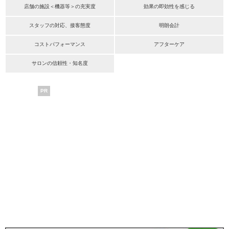
店舗の施設＜機器等＞の充実度
効果の即効性を感じる
スタッフの対応、接客態度
明朗会計
コストパフォーマンス
アフターケア
サロンの信頼性・知名度
PR