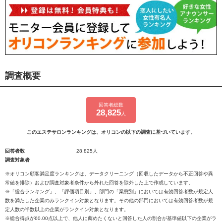
調査概要
回答者総数
28,825
人
このエステサロンランキングは、オリコンの以下の調査に基づいています。
回答者数
28,825人
調査対象者
※オリコン顧客満足度ランキングは、データクリーニング（回収したデータから不正回答や異
常値を排除）および調査対象者条件から外れた回答を除外した上で作成しています。
※「総合ランキング」、「評価項目別」、部門の「業態別」においては有効回答者数が規定人
数を満たした企業のみランクイン対象となります。その他の部門においては有効回答者数が規
定人数の半数以上の企業がランクイン対象となります。
※総合得点が60.00点以上で、他人に薦めたくないと回答した人の割合が基準値以下の企業がラ