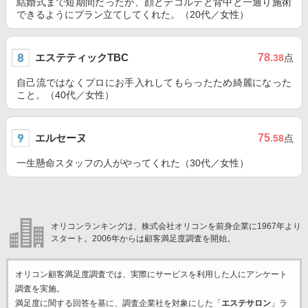
結婚式まで短期間だったが、顔とデコルテと背中と一通り施術
できるようにプラン立てしてくれた。（20代／女性）
エステティックTBC
78
.38
点
自己流ではなくプロにお手入れしてもらったため綺麗になった
こと。（40代／女性）
エルセーヌ
75
.58
点
一生懸命スタッフの人がやってくれた（30代／女性）
オリコンランキングは、株式会社オリコンを前身企業に1967年より
スタート。2006年からは顧客満足度調査を開始。
オリコン顧客満足度調査では、実際にサービスを利用した
人にアンケート
調査を実施。
満足度に関する回答を基に、調査企業
社を対象にした「
エステサロン
」ラ