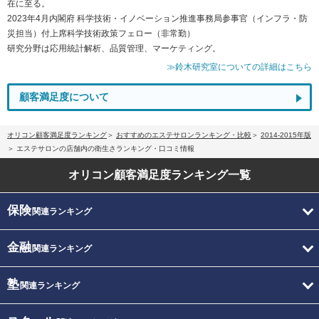
在に至る。
2023年4月内閣府 科学技術・イノベーション推進事務局参事官（インフラ・防
災担当）付上席科学技術政策フェロー（非常勤）
研究分野は応用統計解析、品質管理、マーケティング。
≫鈴木研究室についての詳細はこちら
顧客満足度について
オリコン顧客満足度ランキング
おすすめのエステサロンランキング・比較
2014-2015年版
エステサロンの店舗内の衛生さランキング・口コミ情報
オリコン顧客満足度
ランキング一覧
保険
関連ランキング
金融
関連ランキング
塾
関連ランキング