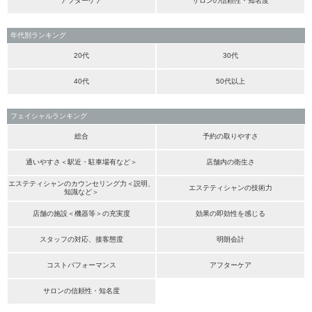
アフターケア
サロンの信頼性・知名度
年代別ランキング
20代
30代
40代
50代以上
フェイシャルランキング
総合
予約の取りやすさ
通いやすさ＜駅近・駐車場有など＞
店舗内の衛生さ
エステティシャンのカウンセリング力＜説明、
エステティシャンの技術力
知識など＞
店舗の施設＜機器等＞の充実度
効果の即効性を感じる
スタッフの対応、接客態度
明朗会計
コストパフォーマンス
アフターケア
サロンの信頼性・知名度