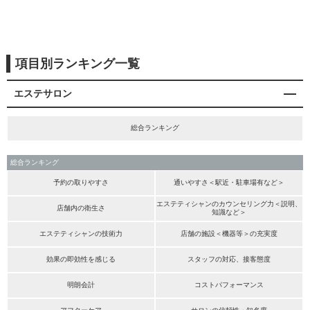
項目別ランキング一覧
エステサロン
総合ランキング
総合ランキング
予約の取りやすさ
通いやすさ＜駅近・駐車場有など＞
エステティシャンのカウンセリング力＜説明、
店舗内の衛生さ
知識など＞
エステティシャンの技術力
店舗の施設＜機器等＞の充実度
効果の即効性を感じる
スタッフの対応、接客態度
明朗会計
コストパフォーマンス