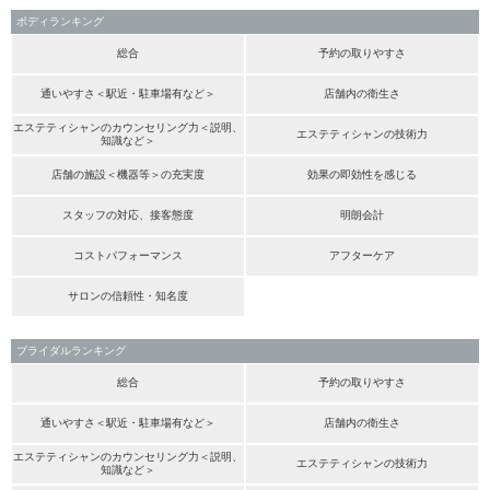
ボディランキング
総合
予約の取りやすさ
通いやすさ＜駅近・駐車場有など＞
店舗内の衛生さ
エステティシャンのカウンセリング力＜説明、
エステティシャンの技術力
知識など＞
店舗の施設＜機器等＞の充実度
効果の即効性を感じる
スタッフの対応、接客態度
明朗会計
コストパフォーマンス
アフターケア
サロンの信頼性・知名度
ブライダルランキング
総合
予約の取りやすさ
通いやすさ＜駅近・駐車場有など＞
店舗内の衛生さ
エステティシャンのカウンセリング力＜説明、
エステティシャンの技術力
知識など＞