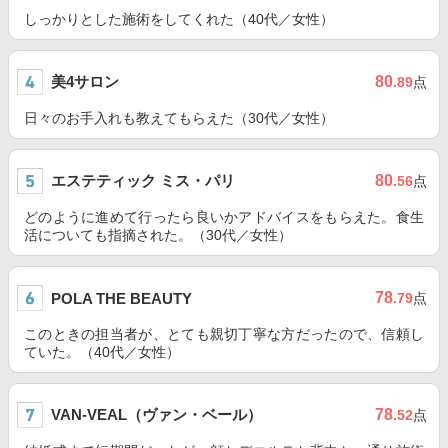
しっかりとした施術をしてくれた（40代／女性）
美4サロン
80
.89
点
日々のお手入れも教えてもらえた（30代／女性）
エステティック ミス・パリ
80
.56
点
どのように進めて行ったら良いかアドバイスをもらえた。食生
活についても指摘された。（30代／女性）
78
POLA THE BEAUTY
.79
点
このときの担当者が、とても親切丁寧な方だったので、信頼し
ていた。（40代／女性）
VAN-VEAL（ヴァン・ベール）
78
.52
点