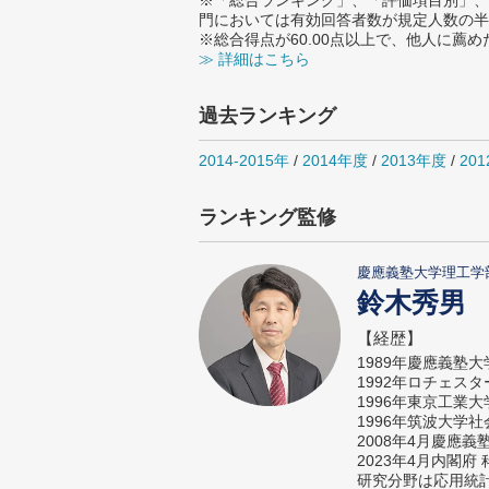
※「総合ランキング」、「評価項目別」、
門においては有効回答者数が規定人数の半
※総合得点が60.00点以上で、他人に
≫ 詳細はこちら
過去ランキング
2014-2015年
/
2014年度
/
2013年度
/
20
ランキング監修
慶應義塾大学理工学
鈴木秀男
【経歴】
1989年慶應義塾
1992年ロチェス
1996年東京工業
1996年筑波大学
2008年4月慶應
2023年4月内閣
研究分野は応用統