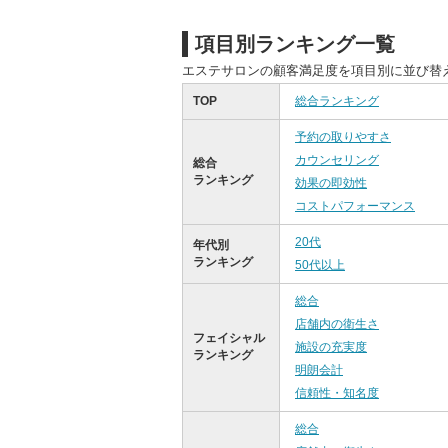
項目別ランキング一覧
エステサロンの顧客満足度を項目別に並び替
TOP
総合ランキング
予約の取りやすさ
カウンセリング
総合
ランキング
効果の即効性
コストパフォーマンス
20代
年代別
ランキング
50代以上
総合
店舗内の衛生さ
フェイシャル
施設の充実度
ランキング
明朗会計
信頼性・知名度
総合