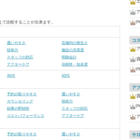
P
えて比較することが出来ます。
コ
通いやすさ
店舗内の衛生さ
技術力
施設の充実度
スタッフの対応
明朗会計
アフターケア
信頼性・知名度
P
30代
40代
ア
予約の取りやすさ
通いやすさ
カウンセリング
技術力
P
効果の即効性
スタッフの対応
コストパフォーマンス
アフターケア
予約の取りやすさ
通いやすさ
サ