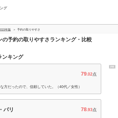
ング
-2015年版
予約の取りやすさ
サロンの予約の取りやすさランキング・比較
ランキング
PR
79
.02
点
な方だったので、信頼していた。（40代／女性）
78
・パリ
.93
点