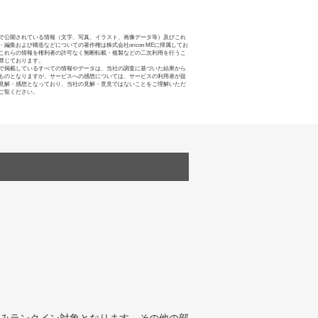
で公開されている情報（文字、写真、イラスト、画像データ等）及びこれ
・編集および構造などについての著作権は株式会社oricon MEに帰属してお
これらの情報を権利者の許可なく無断転載・複製などの二次利用を行うこ
禁じております。
で掲載しているすべての情報やデータは、当社の調査に基づいた結果から
ものとなりますが、サービスへの感想については、サービスの利用者が提
見解・感想となっており、当社の見解・意見ではないことをご理解いただ
ご覧ください。