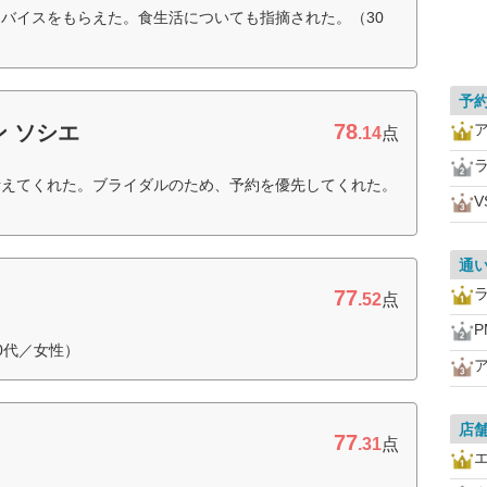
バイスをもらえた。食生活についても指摘された。（30
予
78
 ソシエ
.14
点
考えてくれた。ブライダルのため、予約を優先してくれた。
通
77
.52
点
P
0代／女性）
店
77
.31
点