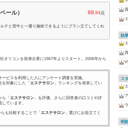
68
・ベール）
.94
点
コルテと背中と一通り施術できるようにプラン立てしてくれ
効
オリコンを前身企業に1967年よりスタート。2006年から
サービスを利用した
人にアンケート調査を実施。
ス
社を対象にした「
エステサロン
」ランキングを発表してい
から「
エステサロン
」を評価。さらに回答者の口コミや評
載しています。
からも比較することで「
エステサロン
」選びにお役立てく
明