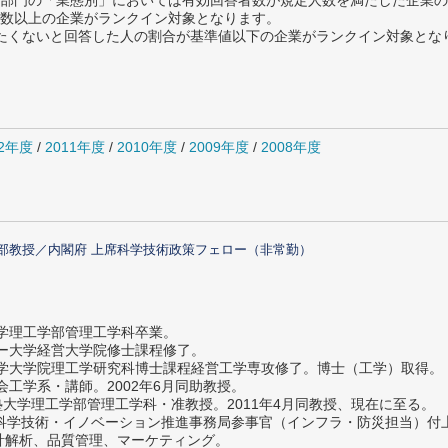
部門の「業態別」においては有効回答者数が規定人数を満たした企業の
数以上の企業がランクイン対象となります。
薦めたくないと回答した人の割合が基準値以下の企業がランクイン対象とな
12年度
/
2011年度
/
2010年度
/
2009年度
/
2008年度
部教授／内閣府 上席科学技術政策フェロー（非常勤）
大学理工学部管理工学科卒業。
ター大学経営大学院修士課程修了。
大学大学院理工学研究科博士課程経営工学専攻修了。博士（工学）取得。
社会工学系・講師。2002年6月同助教授。
義塾大学理工学部管理工学科・准教授。2011年4月同教授、現在に至る。
府 科学技術・イノベーション推進事務局参事官（インフラ・防災担当）
計解析、品質管理、マーケティング。