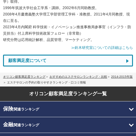
学）取得。
1996年筑波大学社会工学系・講師。2002年6月同助教授。
2008年4月慶應義塾大学理工学部管理工学科・准教授。2011年4月同教授、現
在に至る。
2023年4月内閣府 科学技術・イノベーション推進事務局参事官（インフラ・防
災担当）付上席科学技術政策フェロー（非常勤）
研究分野は応用統計解析、品質管理、マーケティング。
≫鈴木研究室についての詳細はこちら
顧客満足度について
オリコン顧客満足度ランキング
おすすめのエステサロンランキング・比較
2014-2015年版
エステサロンの予約の取りやすさランキング・口コミ情報
オリコン顧客満足度
ランキング一覧
保険
関連ランキング
金融
関連ランキング