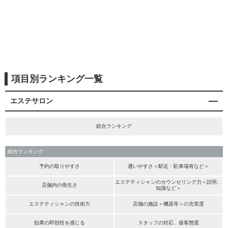
項目別ランキング一覧
エステサロン
総合ランキング
総合ランキング
予約の取りやすさ
通いやすさ＜駅近・駐車場有など＞
エステティシャンのカウンセリング力＜説明、
店舗内の衛生さ
知識など＞
エステティシャンの技術力
店舗の施設＜機器等＞の充実度
効果の即効性を感じる
スタッフの対応、接客態度