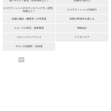
通いやすさ＜駅近・駐車場有など＞
店舗内の衛生さ
エステティシャンのカウンセリング力＜説明、
エステティシャンの技術力
知識など＞
店舗の施設＜機器等＞の充実度
効果の即効性を感じる
スタッフの対応、接客態度
明朗会計
コストパフォーマンス
アフターケア
サロンの信頼性・知名度
PR