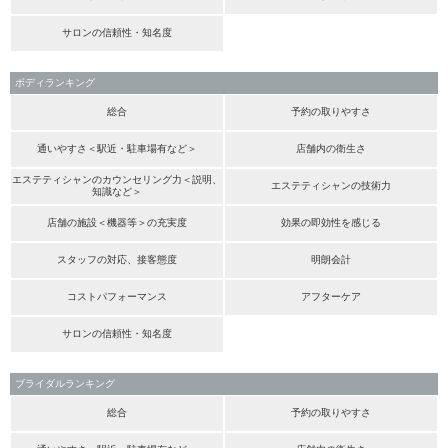
サロンの信頼性・知名度
ボディランキング
総合
予約の取りやすさ
通いやすさ＜駅近・駐車場有など＞
店舗内の衛生さ
エステティシャンのカウンセリング力＜説明、
エステティシャンの技術力
知識など＞
店舗の施設＜機器等＞の充実度
効果の即効性を感じる
スタッフの対応、接客態度
明朗会計
コストパフォーマンス
アフターケア
サロンの信頼性・知名度
ブライダルランキング
総合
予約の取りやすさ