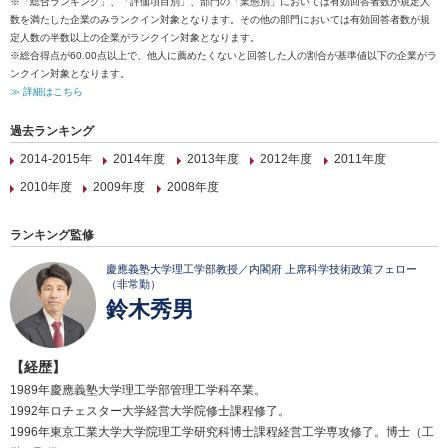
※「総合ランキング」、「評価項目別」、部門の「業態別」においては有効回答者数が規定人
数を満たした企業のみランクイン対象となります。その他の部門においては有効回答者数が規
定人数の半数以上の企業がランクイン対象となります。
※総合得点が60.00点以上で、他人に薦めたくないと回答した人の割合が基準値以下の企業がラ
ンクイン対象となります。
≫ 詳細はこちら
過去ランキング
2014-2015年
2014年度
2013年度
2012年度
2011年度
2010年度
2009年度
2008年度
ランキング監修
慶應義塾大学理工学部教授／内閣府 上席科学技術政策フェロー
（非常勤）
鈴木秀男
【経歴】
1989年慶應義塾大学理工学部管理工学科卒業。
1992年ロチェスター大学経営大学院修士課程修了。
1996年東京工業大学大学院理工学研究科博士課程経営工学専攻修了。博士（工