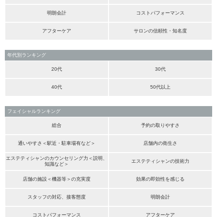
明朗会計
コストパフォーマンス
アフターケア
サロンの信頼性・知名度
年代別ランキング
20代
30代
40代
50代以上
フェイシャルランキング
総合
予約の取りやすさ
通いやすさ＜駅近・駐車場有など＞
店舗内の衛生さ
エステティシャンのカウンセリング力＜説明、
エステティシャンの技術力
知識など＞
店舗の施設＜機器等＞の充実度
効果の即効性を感じる
スタッフの対応、接客態度
明朗会計
コストパフォーマンス
アフターケア