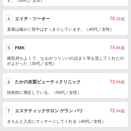
す。（50代／女性）
エイチ・ツーオー
76
.32
点
直後は確かに背中はすっきりしています。（40代／女性）
74
PMK
.06
点
痛気持ちよくて、なおかつリンパの詰まり等を流してくれたの
がよかった（30代／女性）
たかの友梨ビューティクリニック
73
.59
点
技術的に満足している。（50代／女性）
エステティックサロン ゲラン パリ
72
.54
点
きちんと入念にマッサージしてくれる（40代／女性）