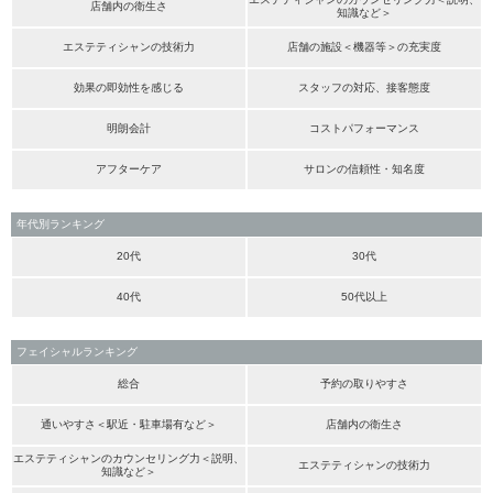
店舗内の衛生さ
知識など＞
エステティシャンの技術力
店舗の施設＜機器等＞の充実度
効果の即効性を感じる
スタッフの対応、接客態度
明朗会計
コストパフォーマンス
アフターケア
サロンの信頼性・知名度
年代別ランキング
20代
30代
40代
50代以上
フェイシャルランキング
総合
予約の取りやすさ
通いやすさ＜駅近・駐車場有など＞
店舗内の衛生さ
エステティシャンのカウンセリング力＜説明、
エステティシャンの技術力
知識など＞