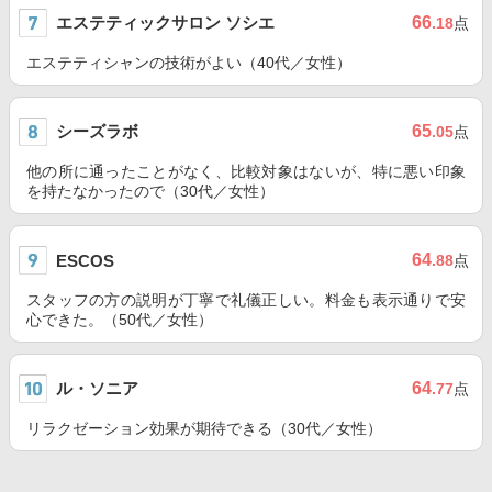
エステティックサロン ソシエ
66
.18
点
エステティシャンの技術がよい（40代／女性）
シーズラボ
65
.05
点
他の所に通ったことがなく、比較対象はないが、特に悪い印象
を持たなかったので（30代／女性）
64
ESCOS
.88
点
スタッフの方の説明が丁寧で礼儀正しい。料金も表示通りで安
心できた。（50代／女性）
ル・ソニア
64
.77
点
リラクゼーション効果が期待できる（30代／女性）