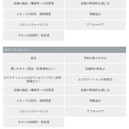
店舗の施設＜機器等＞の充実度
効果の即効性を感じる
スタッフの対応、接客態度
明朗会計
コストパフォーマンス
アフターケア
サロンの信頼性・知名度
ボディランキング
総合
予約の取りやすさ
通いやすさ＜駅近・駐車場有など＞
店舗内の衛生さ
エステティシャンのカウンセリング力＜説明、
エステティシャンの技術力
知識など＞
店舗の施設＜機器等＞の充実度
効果の即効性を感じる
スタッフの対応、接客態度
明朗会計
コストパフォーマンス
アフターケア
サロンの信頼性・知名度