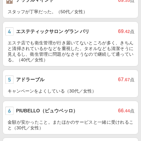
69
.55
点
スタッフが丁寧だった。（50代／女性）
エステティックサロン ゲラン パリ
69
.42
点
エステ店でも衛生管理が行き届いてないところが多く、きちん
と清掃されているかなどを重視した。タオルなども清潔そうに
見えるし、衛生管理に問題がなさそうなので継続して通ってい
る。（40代／女性）
アドラーブル
67
.67
点
キャンペーンをよくしている（30代／女性）
PIUBELLO（ピュウベッロ）
66
.44
点
金額が安かったこと。またほかのサービスと一緒に受けれるこ
と（30代／女性）