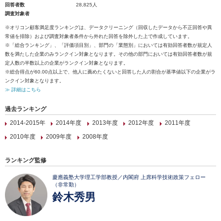
回答者数
28,825人
調査対象者
※オリコン顧客満足度ランキングは、データクリーニング（回収したデータから不正回答や異
常値を排除）および調査対象者条件から外れた回答を除外した上で作成しています。
※「総合ランキング」、「評価項目別」、部門の「業態別」においては有効回答者数が規定人
数を満たした企業のみランクイン対象となります。その他の部門においては有効回答者数が規
定人数の半数以上の企業がランクイン対象となります。
※総合得点が60.00点以上で、他人に薦めたくないと回答した人の割合が基準値以下の企業がラ
ンクイン対象となります。
≫ 詳細はこちら
過去ランキング
2014-2015年
2014年度
2013年度
2012年度
2011年度
2010年度
2009年度
2008年度
ランキング監修
慶應義塾大学理工学部教授／内閣府 上席科学技術政策フェロー
（非常勤）
鈴木秀男