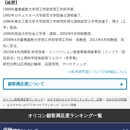
【経歴】
1989年慶應義塾大学理工学部管理工学科卒業。
1992年ロチェスター大学経営大学院修士課程修了。
1996年東京工業大学大学院理工学研究科博士課程経営工学専攻修了。博士（工
学）取得。
1996年筑波大学社会工学系・講師。2002年6月同助教授。
2008年4月慶應義塾大学理工学部管理工学科・准教授。2011年4月同教授、現
在に至る。
2023年4月内閣府 科学技術・イノベーション推進事務局参事官（インフラ・防
災担当）付上席科学技術政策フェロー（非常勤）
研究分野は応用統計解析、品質管理、マーケティング。
≫鈴木研究室についての詳細はこちら
顧客満足度について
オリコン顧客満足度ランキング
おすすめのエステサロンランキング・比較
2014-2015年版
エステサロンのアフターケアランキング・口コミ情報
オリコン顧客満足度
ランキング一覧