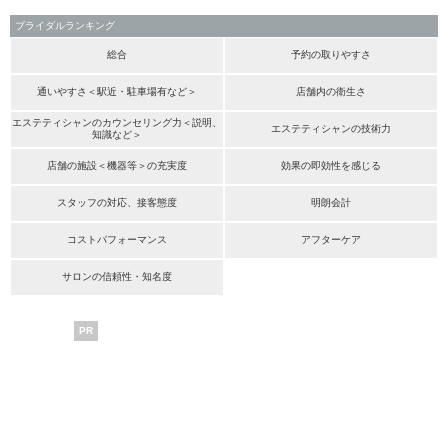
ブライダルランキング
総合
予約の取りやすさ
通いやすさ＜駅近・駐車場有など＞
店舗内の衛生さ
エステティシャンのカウンセリング力＜説明、
エステティシャンの技術力
知識など＞
店舗の施設＜機器等＞の充実度
効果の即効性を感じる
スタッフの対応、接客態度
明朗会計
コストパフォーマンス
アフターケア
サロンの信頼性・知名度
PR