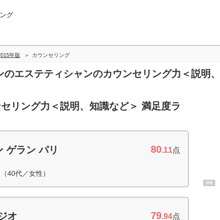
ング
-2015年版
カウンセリング
テサロンのエステティシャンのカウンセリング力＜説
セリング力＜説明、知識など＞ 満足度ラ
80
 ゲラン パリ
.11
点
（40代／女性）
PR
79
ジオ
.94
点