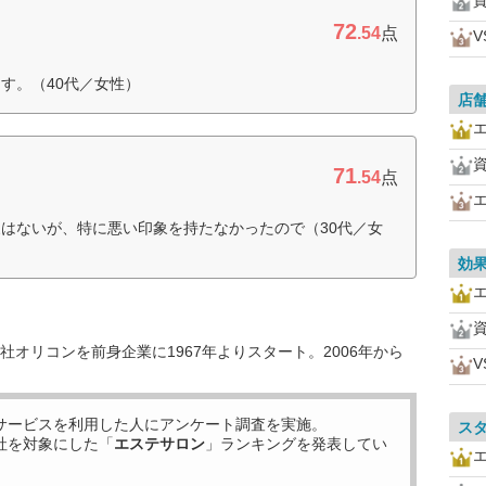
72
.54
点
す。（40代／女性）
店
71
.54
点
はないが、特に悪い印象を持たなかったので（30代／女
効
オリコンを前身企業に1967年よりスタート。2006年から
サービスを利用した
人にアンケート調査を実施。
ス
社を対象にした「
エステサロン
」ランキングを発表してい