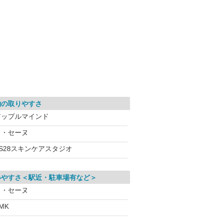
約の取りやすさ
アップルマインド
ラ・セーヌ
VS28スキンケアスタジオ
いやすさ＜駅近・駐車場有など＞
ラ・セーヌ
MK