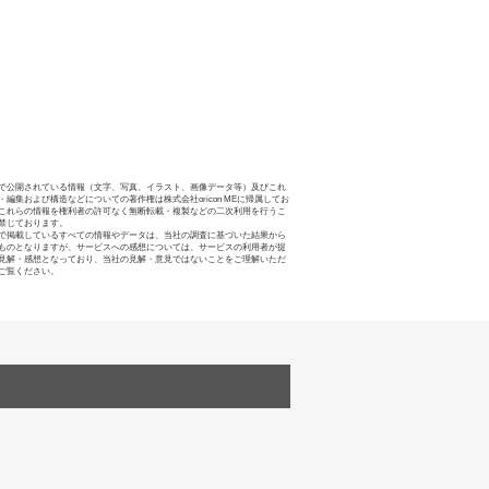
で公開されている情報（文字、写真、イラスト、画像データ等）及びこれ
・編集および構造などについての著作権は株式会社oricon MEに帰属してお
これらの情報を権利者の許可なく無断転載・複製などの二次利用を行うこ
禁じております。
で掲載しているすべての情報やデータは、当社の調査に基づいた結果から
ものとなりますが、サービスへの感想については、サービスの利用者が提
見解・感想となっており、当社の見解・意見ではないことをご理解いただ
ご覧ください。