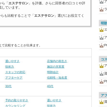
から「
エステサロン
」を評価。さらに回答者の口コミや評
載しています。
からも比較することで「
エステサロン
」選びにお役立てく
明
P
えて比較することが出来ます。
コ
通いやすさ
店舗内の衛生さ
技術力
施設の充実度
スタッフの対応
明朗会計
アフターケア
信頼性・知名度
P
30代
40代
ア
予約の取りやすさ
通いやすさ
カウンセリング
技術力