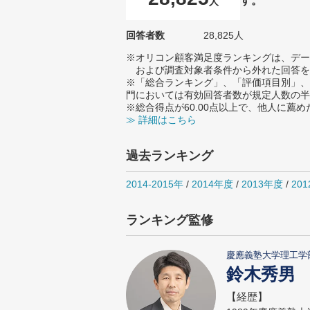
人
回答者数
28,825人
※オリコン顧客満足度ランキングは、デー
および調査対象者条件から外れた回答を
※「総合ランキング」、「評価項目別」、
門においては有効回答者数が規定人数の半
※総合得点が60.00点以上で、他人に
≫ 詳細はこちら
過去ランキング
2014-2015年
/
2014年度
/
2013年度
/
20
ランキング監修
慶應義塾大学理工学
鈴木秀男
【経歴】