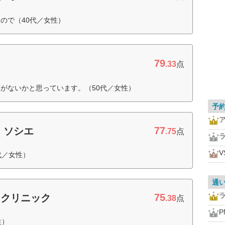
ので（40代／女性）
79
.33
点
がないかと思っています。（50代／女性）
予
77
 ソシエ
.75
点
代／女性）
通
75
ィクリニック
.38
点
P
性）