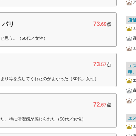
店
73
・パリ
.69
点
と思う。（50代／女性）
73
.57
点
エ
明
まり等を流してくれたのがよかった（30代／女性）
72
.67
点
エ
た。特に清潔感が感じられた（50代／女性）