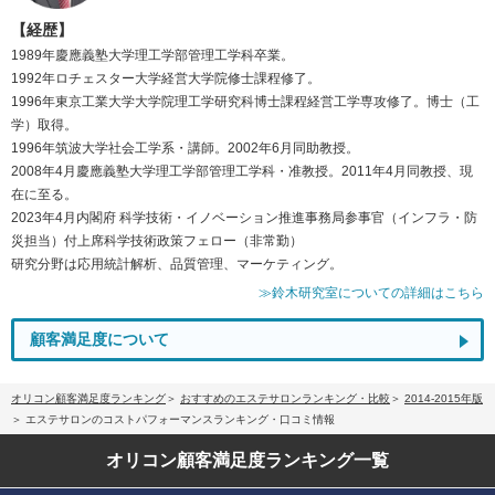
【経歴】
1989年慶應義塾大学理工学部管理工学科卒業。
1992年ロチェスター大学経営大学院修士課程修了。
1996年東京工業大学大学院理工学研究科博士課程経営工学専攻修了。博士（工
学）取得。
1996年筑波大学社会工学系・講師。2002年6月同助教授。
2008年4月慶應義塾大学理工学部管理工学科・准教授。2011年4月同教授、現
在に至る。
2023年4月内閣府 科学技術・イノベーション推進事務局参事官（インフラ・防
災担当）付上席科学技術政策フェロー（非常勤）
研究分野は応用統計解析、品質管理、マーケティング。
≫鈴木研究室についての詳細はこちら
顧客満足度について
オリコン顧客満足度ランキング
おすすめのエステサロンランキング・比較
2014-2015年版
エステサロンのコストパフォーマンスランキング・口コミ情報
オリコン顧客満足度
ランキング一覧