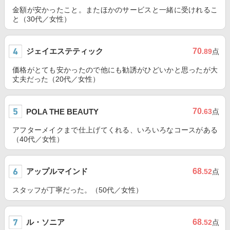
金額が安かったこと。またほかのサービスと一緒に受けれるこ
と（30代／女性）
ジェイエステティック
70
.89
点
価格がとても安かったので他にも勧誘がひどいかと思ったが大
丈夫だった（20代／女性）
70
POLA THE BEAUTY
.63
点
アフターメイクまで仕上げてくれる、いろいろなコースがある
（40代／女性）
アップルマインド
68
.52
点
スタッフが丁寧だった。（50代／女性）
ル・ソニア
68
.52
点