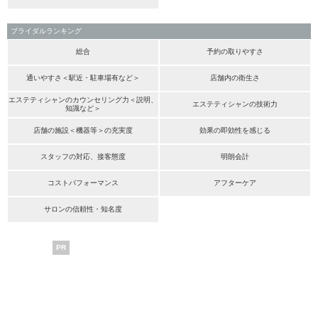
ブライダルランキング
総合
予約の取りやすさ
通いやすさ＜駅近・駐車場有など＞
店舗内の衛生さ
エステティシャンのカウンセリング力＜説明、
エステティシャンの技術力
知識など＞
店舗の施設＜機器等＞の充実度
効果の即効性を感じる
スタッフの対応、接客態度
明朗会計
コストパフォーマンス
アフターケア
サロンの信頼性・知名度
PR