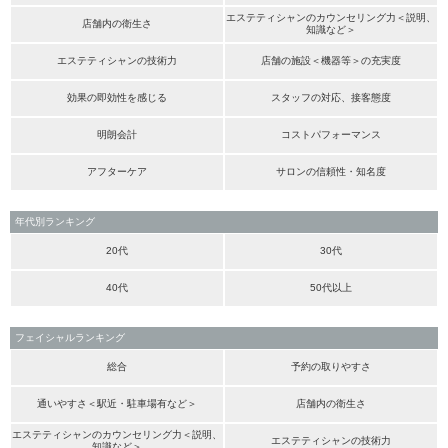
エステティシャンのカウンセリング力＜説明、
店舗内の衛生さ
知識など＞
エステティシャンの技術力
店舗の施設＜機器等＞の充実度
効果の即効性を感じる
スタッフの対応、接客態度
明朗会計
コストパフォーマンス
アフターケア
サロンの信頼性・知名度
年代別ランキング
20代
30代
40代
50代以上
フェイシャルランキング
総合
予約の取りやすさ
通いやすさ＜駅近・駐車場有など＞
店舗内の衛生さ
エステティシャンのカウンセリング力＜説明、
エステティシャンの技術力
知識など＞