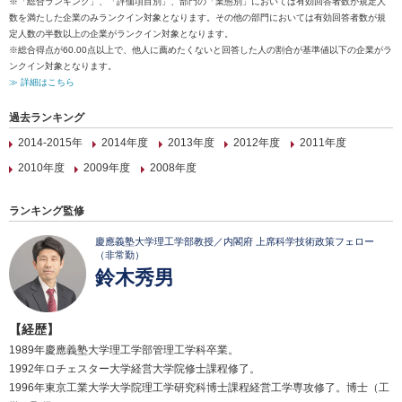
※「総合ランキング」、「評価項目別」、部門の「業態別」においては有効回答者数が規定人
数を満たした企業のみランクイン対象となります。その他の部門においては有効回答者数が規
定人数の半数以上の企業がランクイン対象となります。
※総合得点が60.00点以上で、他人に薦めたくないと回答した人の割合が基準値以下の企業がラ
ンクイン対象となります。
≫ 詳細はこちら
過去ランキング
2014-2015年
2014年度
2013年度
2012年度
2011年度
2010年度
2009年度
2008年度
ランキング監修
慶應義塾大学理工学部教授／内閣府 上席科学技術政策フェロー
（非常勤）
鈴木秀男
【経歴】
1989年慶應義塾大学理工学部管理工学科卒業。
1992年ロチェスター大学経営大学院修士課程修了。
1996年東京工業大学大学院理工学研究科博士課程経営工学専攻修了。博士（工