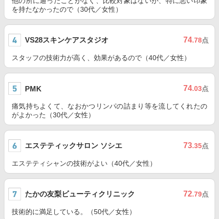
他の所に通ったことがなく、比較対象はないが、特に悪い印象
を持たなかったので（30代／女性）
VS28スキンケアスタジオ
74
.78
点
スタッフの技術力が高く、効果があるので（40代／女性）
74
PMK
.03
点
痛気持ちよくて、なおかつリンパの詰まり等を流してくれたの
がよかった（30代／女性）
エステティックサロン ソシエ
73
.35
点
エステティシャンの技術がよい（40代／女性）
たかの友梨ビューティクリニック
72
.79
点
技術的に満足している。（50代／女性）