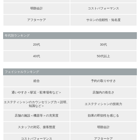
明朗会計
コストパフォーマンス
アフターケア
サロンの信頼性・知名度
年代別ランキング
20代
30代
40代
50代以上
フェイシャルランキング
総合
予約の取りやすさ
通いやすさ＜駅近・駐車場有など＞
店舗内の衛生さ
エステティシャンのカウンセリング力＜説明、
エステティシャンの技術力
知識など＞
店舗の施設＜機器等＞の充実度
効果の即効性を感じる
スタッフの対応、接客態度
明朗会計
コストパフォーマンス
アフターケア