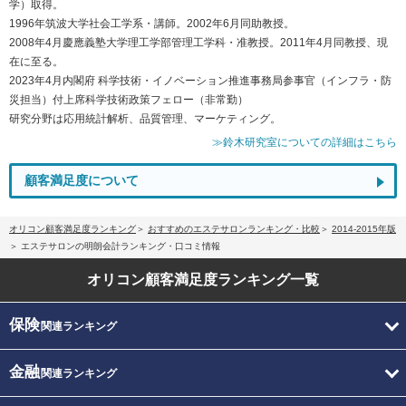
学）取得。
1996年筑波大学社会工学系・講師。2002年6月同助教授。
2008年4月慶應義塾大学理工学部管理工学科・准教授。2011年4月同教授、現
在に至る。
2023年4月内閣府 科学技術・イノベーション推進事務局参事官（インフラ・防
災担当）付上席科学技術政策フェロー（非常勤）
研究分野は応用統計解析、品質管理、マーケティング。
≫鈴木研究室についての詳細はこちら
顧客満足度について
オリコン顧客満足度ランキング
おすすめのエステサロンランキング・比較
2014-2015年版
エステサロンの明朗会計ランキング・口コミ情報
オリコン顧客満足度
ランキング一覧
保険
関連ランキング
金融
関連ランキング