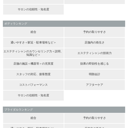
サロンの信頼性・知名度
ボディランキング
総合
予約の取りやすさ
通いやすさ＜駅近・駐車場有など＞
店舗内の衛生さ
エステティシャンのカウンセリング力＜説明、
エステティシャンの技術力
知識など＞
店舗の施設＜機器等＞の充実度
効果の即効性を感じる
スタッフの対応、接客態度
明朗会計
コストパフォーマンス
アフターケア
サロンの信頼性・知名度
ブライダルランキング
総合
予約の取りやすさ