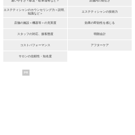
通いやすさ＜駅近・駐車場有など＞
店舗内の衛生さ
エステティシャンのカウンセリング力＜説明、
エステティシャンの技術力
知識など＞
店舗の施設＜機器等＞の充実度
効果の即効性を感じる
スタッフの対応、接客態度
明朗会計
コストパフォーマンス
アフターケア
サロンの信頼性・知名度
PR