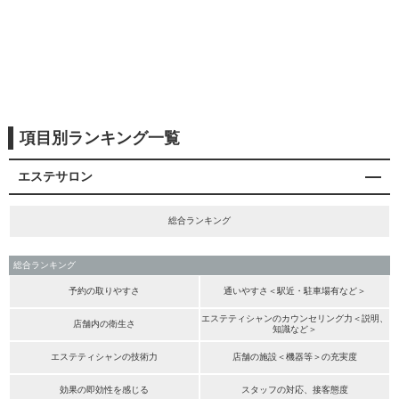
項目別ランキング一覧
エステサロン
総合ランキング
総合ランキング
予約の取りやすさ
通いやすさ＜駅近・駐車場有など＞
エステティシャンのカウンセリング力＜説明、
店舗内の衛生さ
知識など＞
エステティシャンの技術力
店舗の施設＜機器等＞の充実度
効果の即効性を感じる
スタッフの対応、接客態度