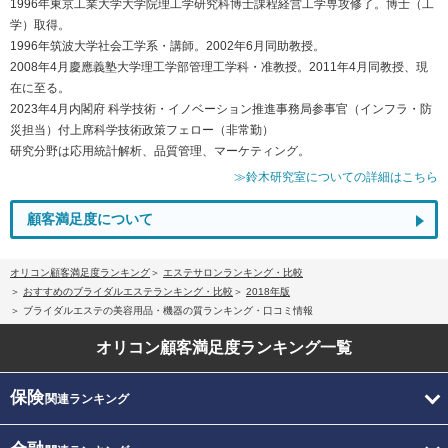
1996年東京工業大学大学院理工学研究科博士課程経営工学専攻修了。博士（工
学）取得。
1996年筑波大学社会工学系・講師。2002年6月同助教授。
2008年4月慶應義塾大学理工学部管理工学科・准教授。2011年4月同教授、現
在に至る。
2023年4月内閣府 科学技術・イノベーション推進事務局参事官（インフラ・防
災担当）付上席科学技術政策フェロー（非常勤）
研究分野は応用統計解析、品質管理、マーケティング。
≫鈴木研究室についての詳細はこちら
顧客満足度について
オリコン顧客満足度ランキング
エステサロンランキング・比較
おすすめのブライダルエステランキング・比較
2018年版
ブライダルエステの美容用品・機器の質ランキング・口コミ情報
オリコン顧客満足度
ランキング一覧
保険
関連ランキング