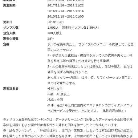
調査期間
2017/11/16～2017/11/22
2016/12/13～2016/12/16
2015/12/18～2016/01/05
更新日
2018/03/01
サンプル数
1,093人（調査時サンプル数1,864人）
規定人数
100人以上
調査企業数
28社
定義
以下の定義を満たし、ブライダルのメニューを提供している全
国のエステサロン
1）手技または化粧品・機器等を用いて人の皮膚を美化し、体
型を整える等の指導または施術を行う事業所。
2）人の皮膚を清潔にしもしくは美化し、体型を整え、または
体重を減ずる施術を行うこと。
あん摩マッサージ指圧、はり、灸、リラクゼーション専門店、
スパは対象外とする。
調査対象者
性別：女性
年齢：18歳以上
地域：全国
条件：過去4年以内に国内のエステサロンのブライダルメニュ
ーのサービスを受けたことのある人。（体験利用は除く）
※オリコン顧客満足度ランキングは、データクリーニング（回収したデータから不正回答や異
常値を排除）および調査対象者条件から外れた回答を除外した上で作成しています。
※「総合ランキング」、「評価項目別」、部門の「業態別」においては有効回答者数が規定人
数を満たした企業のみランクイン対象となります。その他の部門においては有効回答者数が規