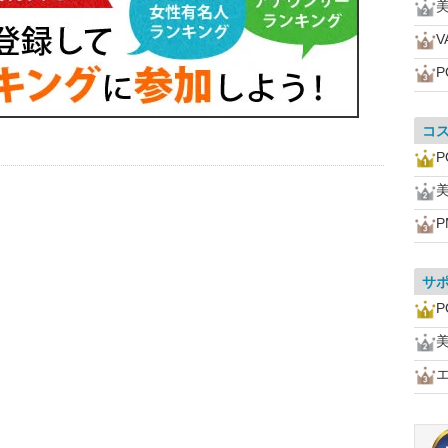
美
V
P
コ
P
美
P
サ
P
美