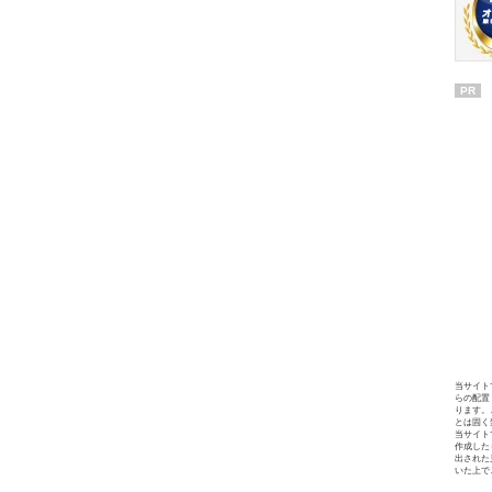
PR
当サイト
らの配置
ります。
とは固く
当サイト
作成した
出された
いた上で