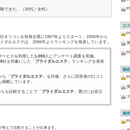
P
験できた。（30代／女性）
エ
P
オリコンを前身企業に1967年よりスタート。2006年から
イダルエステは、2006年よりランキングを発表しています。
美
P
サービスを利用した
1,093
人にアンケート調査を実施。
28
社を対象にした「
ブライダルエステ
」ランキングを発表
施
から「
ブライダルエステ
」を評価。さらに回答者の口コミ
P
も掲載しています。
美
からも比較することで「
ブライダルエステ
」選びにお役立
施
P
び替えて比較することが出来ます。