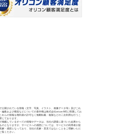
で公開されている情報（文字、写真、イラスト、画像データ等）及びこれ
・編集および構造などについての著作権は株式会社oricon MEに帰属してお
これらの情報を権利者の許可なく無断転載・複製などの二次利用を行うこ
禁じております。
で掲載しているすべての情報やデータは、当社の調査に基づいた結果から
ものとなりますが、サービスへの感想については、サービスの利用者が提
見解・感想となっており、当社の見解・意見ではないことをご理解いただ
ご覧ください。