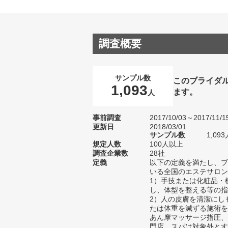
調査概要
サンプル数
このブライダ
1,093
ます。
人
事前調査
2017/10/03～2017/11/1
更新日
2018/03/01
サンプル数
1,0
規定人数
100人以上
調査企業数
28社
定義
以下の定義を満たし、ブ
いる全国のエステサロン
1）手技または化粧品・
し、体型を整える等の指
2）人の皮膚を清潔にし
たは体重を減ずる施術を
あん摩マッサージ指圧、
門店、スパは対象外とす