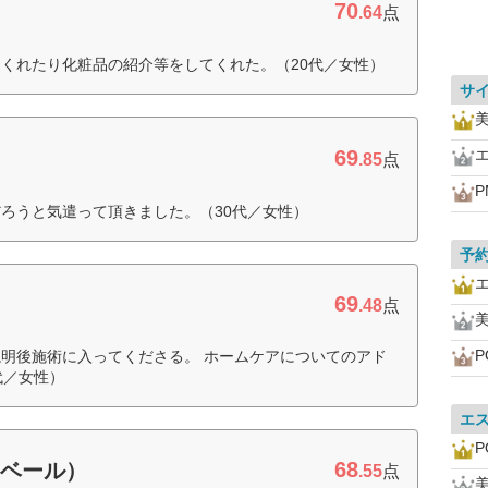
70
.64
点
くれたり化粧品の紹介等をしてくれた。（20代／女性）
サ
美
69
.85
点
P
ろうと気遣って頂きました。（30代／女性）
予
69
.48
点
美
P
明後施術に入ってくださる。 ホームケアについてのアド
代／女性）
エ
P
68
・ベール）
.55
点
美