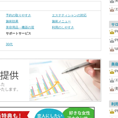
美
予約の取りやすさ
エステティシャンの対応
施術効果
施術メニュー
サ
美容用品・機器の質
利用のしやすさ
P
サポートサービス
P
30代
V
美
P
美
利
P