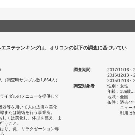
ルエステランキングは、オリコンの以下の調査に基づいてい
5
調査期間
2017/11/16～2
2016/12/13～2
93人（調査時サンプル数1,864人）
2015/12/18～2
調査対象者
性別：女性
年齢：18歳以
ライダルのメニューを提供して
地域：全国
条件：過去4
機器等を用いて人の皮膚を美化
ニュー
導または施術を行う事業所。
利用は
もしくは美化し、体型を整え、ま
行うこと。
はり、灸、リラクゼーション専
る。