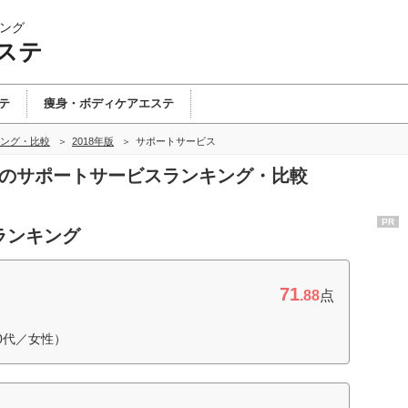
ング
ステ
テ
痩身・ボディケアエステ
ング・比較
2018年版
サポートサービス
テのサポートサービスランキング・比較
PR
ランキング
71
.88
点
0代／女性）