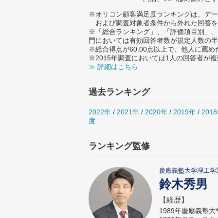
※オリコン顧客満足度ランキングは、デー
および調査対象者条件から外れた回答を
※「総合ランキング」、「評価項目別」、
門においては有効回答者数が規定人数の半
※総合得点が60.00点以上で、他人に
※2015年調査においては1人の回答者が
≫ 詳細はこちら
過去ランキング
2022年
/
2021年
/
2020年
/
2019年
/
201
度
ランキング監修
慶應義塾大学理工学
鈴木秀男
【経歴】
1989年慶應義塾