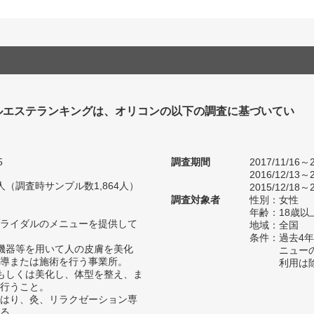
ルエステランキングは、オリコンの以下の調査に基づいてい
5
調査期間
2017/11/16～2
2016/12/13～2
93人（調査時サンプル数1,864人）
2015/12/18～2
調査対象者
性別：女性
年齢：18歳以
ライダルのメニューを提供して
地域：全国
条件：過去4
機器等を用いて人の皮膚を美化
ニュー
導または施術を行う事業所。
利用は
もしくは美化し、体型を整え、ま
行うこと。
はり、灸、リラクゼーション専
る。