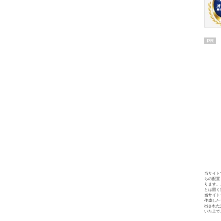
PR
当サイト
らの配置
ります。
とは固く
当サイト
作成した
出された
いた上で