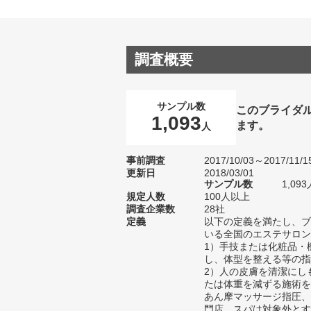
調査概要
サンプル数
このブライダ
1,093
ます。
人
事前調査
2017/10/03～2017/11/1
更新日
2018/03/01
サンプル数
1,0
規定人数
100人以上
調査企業数
28社
定義
以下の定義を満たし、ブ
いる全国のエステサロン
1）手技または化粧品・
し、体型を整える等の指
2）人の皮膚を清潔にし
たは体重を減ずる施術を
あん摩マッサージ指圧、
門店、スパは対象外とす