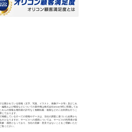
で公開されている情報（文字、写真、イラスト、画像データ等）及びこれ
・編集および構造などについての著作権は株式会社oricon MEに帰属してお
これらの情報を権利者の許可なく無断転載・複製などの二次利用を行うこ
禁じております。
で掲載しているすべての情報やデータは、当社の調査に基づいた結果から
ものとなりますが、サービスへの感想については、サービスの利用者が提
見解・感想となっており、当社の見解・意見ではないことをご理解いただ
ご覧ください。