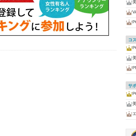
美
V
P
コ
P
美
P
サ
P
美