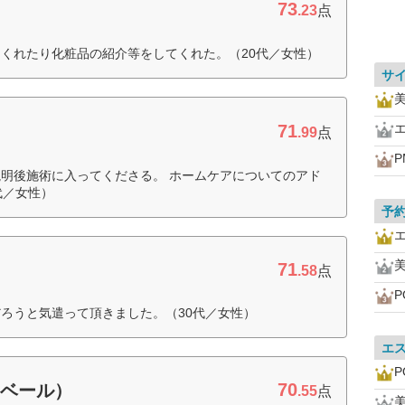
73
.23
点
くれたり化粧品の紹介等をしてくれた。（20代／女性）
サ
美
71
.99
点
P
明後施術に入ってくださる。 ホームケアについてのアド
代／女性）
予
美
71
.58
点
P
ろうと気遣って頂きました。（30代／女性）
エ
P
70
・ベール）
.55
点
美