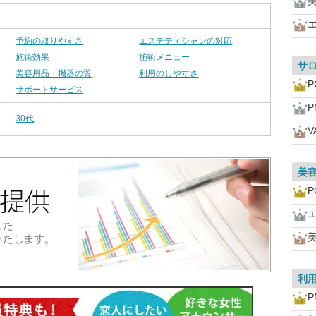
美
予約の取りやすさ
エステティシャンの対応
施術効果
施術メニュー
サ
美容用品・機器の質
利用のしやすさ
P
サポートサービス
P
30代
V
美
P
美
利
P