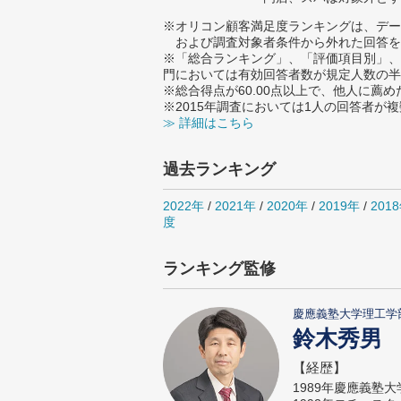
※オリコン顧客満足度ランキングは、デー
および調査対象者条件から外れた回答を
※「総合ランキング」、「評価項目別」、
門においては有効回答者数が規定人数の半
※総合得点が60.00点以上で、他人に
※2015年調査においては1人の回答者が
≫ 詳細はこちら
過去ランキング
2022年
/
2021年
/
2020年
/
2019年
/
201
度
ランキング監修
慶應義塾大学理工学
鈴木秀男
【経歴】
1989年慶應義塾