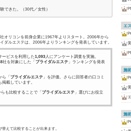
P
験できた。（30代／女性）
エ
P
オリコンを前身企業に1967年よりスタート。2006年から
イダルエステは、2006年よりランキングを発表しています。
美
P
サービスを利用した
1,093
人にアンケート調査を実施。
28
社を対象にした「
ブライダルエステ
」ランキングを発表
施
から「
ブライダルエステ
」を評価。さらに回答者の口コミ
P
も掲載しています。
美
からも比較することで「
ブライダルエステ
」選びにお役立
施
P
び替えて比較することが出来ます。