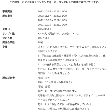
この痩身・ボディエステランキングは、オリコンの以下の調査に基づいています。
事前調査
2023/10/04～2023/11/06
調査期間
2023/11/07～2023/11/20
2022/10/28～2022/11/09
2021/10/19～2021/10/29
更新日
2024/03/01
サンプル数
3,931人（調査時サンプル数5,182人）
規定人数
100人以上
調査企業数
28社
定義
以下すべての条件を満たし、ボディのメニューを提供している
全国のエステサロン
1）手技または化粧品・機器等を用いて人の皮膚を美化し、体
型を整える等の指導または施術を行う
2）人の皮膚を清潔にしもしくは美化する施術を行う
ただし、あん摩マッサージ指圧、はり、灸、リラクゼーション
専門店、スパは対象外とする
調査対象者
性別：女性
年齢：18～69歳（高校生除く）
地域：全国
条件：以下すべての条件を満たす人
1)過去4年以内に国内のエステサロンで、ボディメニューのサ
ービスを受けたことがある人
2)サービスに関する支払い金額を把握している人
ただし、体験のみで利用した人は対象外とする