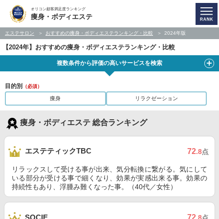
オリコン顧客満足度ランキング
痩身・ボディエステ
エステサロン
おすすめの痩身・ボディエステランキング・比較
2024年版
【2024年】おすすめの痩身・ボディエステランキング・比較
複数条件から評価の高いサービスを検索
目的別
（必須）
痩身
リラクゼーション
痩身・ボディエステ 総合ランキング
エステティックTBC
72
.8
点
リラックスして受ける事が出来、気分転換に繋がる。気にして
いる部分が受ける事で細くなり、効果が実感出来る事。効果の
持続性もあり、浮腫み難くなった事。（40代／女性）
72
SOCIE
.8
点