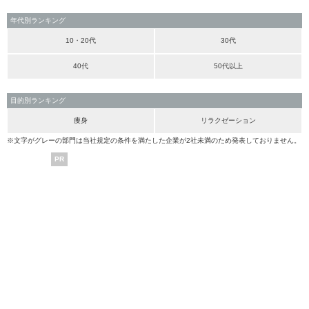
年代別ランキング
10・20代
30代
40代
50代以上
目的別ランキング
痩身
リラクゼーション
※文字がグレーの部門は当社規定の条件を満たした企業が2社未満のため発表しておりません。
PR