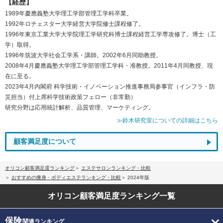
【経歴】
1989年慶應義塾大学理工学部管理工学科卒業。
1992年ロチェスター大学経営大学院修士課程修了。
1996年東京工業大学大学院理工学研究科博士課程経営工学専攻修了。博士（工
学）取得。
1996年筑波大学社会工学系・講師。2002年6月同助教授。
2008年4月慶應義塾大学理工学部管理工学科・准教授。2011年4月同教授、現
在に至る。
2023年4月内閣府 科学技術・イノベーション推進事務局参事官（インフラ・防
災担当）付上席科学技術政策フェロー（非常勤）
研究分野は応用統計解析、品質管理、マーケティング。
≫鈴木研究室についての詳細はこちら
顧客満足度について
オリコン顧客満足度ランキング
エステサロンランキング・比較
おすすめの痩身・ボディエステランキング・比較
2024年版
オリコン顧客満足度
ランキング一覧
保険
関連ランキング