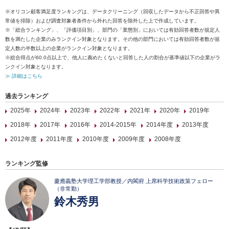
※オリコン顧客満足度ランキングは、データクリーニング（回収したデータから不正回答や異
常値を排除）および調査対象者条件から外れた回答を除外した上で作成しています。
※「総合ランキング」、「評価項目別」、部門の「業態別」においては有効回答者数が規定人
数を満たした企業のみランクイン対象となります。その他の部門においては有効回答者数が規
定人数の半数以上の企業がランクイン対象となります。
※総合得点が60.0点以上で、他人に薦めたくないと回答した人の割合が基準値以下の企業がラ
ンクイン対象となります。
≫ 詳細はこちら
過去ランキング
2025年
2024年
2023年
2022年
2021年
2020年
2019年
2018年
2017年
2016年
2014-2015年
2014年度
2013年度
2012年度
2011年度
2010年度
2009年度
2008年度
ランキング監修
慶應義塾大学理工学部教授／内閣府 上席科学技術政策フェロー
（非常勤）
鈴木秀男