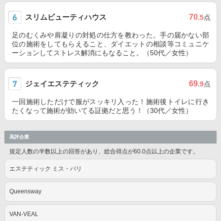
スリムビューティハウス
70
.5
点
足のむくみや肩凝りの対処の仕方を教わった。手の届かない部
位の施術をしてもらえること、ダイエットの相談等コミュニケ
ーションしてストレス解消にもなること。（50代／女性）
ジェイエステティック
69
.9
点
一回施術しただけで服がスッキリ入った！施術後トイレに行き
たくなって施術が効いてる証拠だと思う！（30代／女性）
高評企業
規定人数の半数以上の回答があり、総合得点が60.0点以上の企業です。
エステティック ミス・パリ
Queensway
VAN-VEAL