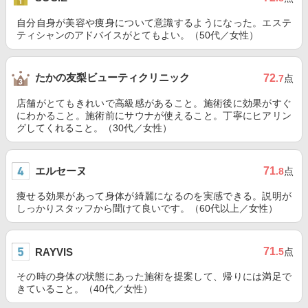
自分自身が美容や痩身について意識するようになった。エステ
ティシャンのアドバイスがとてもよい。（50代／女性）
たかの友梨ビューティクリニック
72
.7
点
店舗がとてもきれいで高級感があること。施術後に効果がすぐ
にわかること。施術前にサウナが使えること。丁寧にヒアリン
グしてくれること。（30代／女性）
エルセーヌ
71
.8
点
痩せる効果があって身体が綺麗になるのを実感できる。説明が
しっかりスタッフから聞けて良いです。（60代以上／女性）
71
RAYVIS
.5
点
その時の身体の状態にあった施術を提案して、帰りには満足で
きていること。（40代／女性）