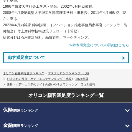
学）取得。
1996年筑波大学社会工学系・講師。2002年6月同助教授。
2008年4月慶應義塾大学理工学部管理工学科・准教授。2011年4月同教授、現
在に至る。
2023年4月内閣府 科学技術・イノベーション推進事務局参事官（インフラ・防
災担当）付上席科学技術政策フェロー（非常勤）
研究分野は応用統計解析、品質管理、マーケティング。
≫鈴木研究室についての詳細はこちら
顧客満足度について
オリコン顧客満足度ランキング
エステサロンランキング・比較
おすすめの痩身・ボディエステランキング・比較
2024年版
痩身・ボディエステのサイトの使いやすさランキング・口コミ情報
オリコン顧客満足度
ランキング一覧
保険
関連ランキング
金融
関連ランキング