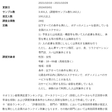
2021/10/19～2021/10/29
更新日
2024/03/01
サンプル数
3,931人（調査時サンプル数5,182人）
規定人数
100人以上
調査企業数
28社
定義
以下すべての条件を満たし、ボディのメニューを提供している
全国のエステサロン
1）手技または化粧品・機器等を用いて人の皮膚を美化し、体
型を整える等の指導または施術を行う
2）人の皮膚を清潔にしもしくは美化する施術を行う
ただし、あん摩マッサージ指圧、はり、灸、リラクゼーション
専門店、スパは対象外とする
調査対象者
性別：女性
年齢：18～69歳（高校生除く）
地域：全国
条件：以下すべての条件を満たす人
1)過去4年以内に国内のエステサロンで、ボディメニューのサ
ービスを受けたことがある人
2)サービスに関する支払い金額を把握している人
ただし、体験のみで利用した人は対象外とする
※オリコン顧客満足度ランキングは、データクリーニング（回収したデータから不正回答や異
常値を排除）および調査対象者条件から外れた回答を除外した上で作成しています。
※「総合ランキング」、「評価項目別」、部門の「業態別」においては有効回答者数が規定人
数を満たした企業のみランクイン対象となります。その他の部門においては有効回答者数が規