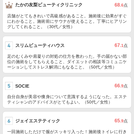
たかの友梨ビューティクリニック
68
.6
点
店舗がとてもきれいで高級感があること。施術後に効果がすぐ
にわかること。施術前にサウナが使えること。丁寧にヒアリン
グしてくれること。（30代／女性）
スリムビューティハウス
67
.1
点
足のむくみや肩凝りの対処の仕方を教わった。手の届かない部
位の施術をしてもらえること、ダイエットの相談等コミュニケ
ーションしてストレス解消にもなること。（50代／女性）
66
SOCIE
.9
点
自分自身が美容や痩身について意識するようになった。エステ
ティシャンのアドバイスがとてもよい。（50代／女性）
ジェイエステティック
65
.9
点
一回施術しただけで服がスッキリ入った！施術後トイレに行き