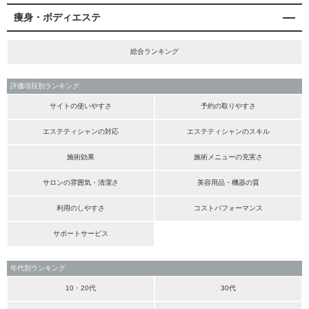
痩身・ボディエステ
総合ランキング
評価項目別ランキング
サイトの使いやすさ
予約の取りやすさ
エステティシャンの対応
エステティシャンのスキル
施術効果
施術メニューの充実さ
サロンの雰囲気・清潔さ
美容用品・機器の質
利用のしやすさ
コストパフォーマンス
サポートサービス
年代別ランキング
10・20代
30代