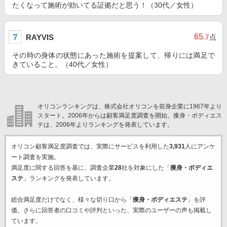
たくなって施術が効いてる証拠だと思う！（30代／女性）
65
RAYVIS
.7
点
その時の身体の状態にあった施術を提案して、帰りには満足で
きていること。（40代／女性）
オリコンランキングは、株式会社オリコンを前身企業に1967年より
スタート。2006年からは顧客満足度調査を開始。痩身・ボディエス
テは、2006年よりランキングを発表しています。
オリコン顧客満足度調査では、実際にサービスを利用した
3,931
人にアンケ
ート調査を実施。
満足度に関する回答を基に、調査企業
28
社を対象にした「
痩身・ボディエ
ステ
」ランキングを発表しています。
総合満足度だけでなく、様々な切り口から「
痩身・ボディエステ
」を評
価。さらに回答者の口コミや評判といった、実際のユーザーの声も掲載し
ています。