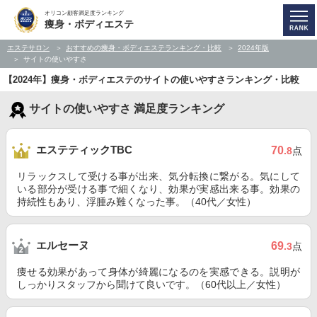
オリコン顧客満足度ランキング
痩身・ボディエステ
エステサロン
おすすめの痩身・ボディエステランキング・比較
2024年版
サイトの使いやすさ
【2024年】痩身・ボディエステのサイトの使いやすさランキング・比較
サイトの使いやすさ 満足度ランキング
エステティックTBC
70
.8
点
リラックスして受ける事が出来、気分転換に繋がる。気にして
いる部分が受ける事で細くなり、効果が実感出来る事。効果の
持続性もあり、浮腫み難くなった事。（40代／女性）
エルセーヌ
69
.3
点
痩せる効果があって身体が綺麗になるのを実感できる。説明が
しっかりスタッフから聞けて良いです。（60代以上／女性）