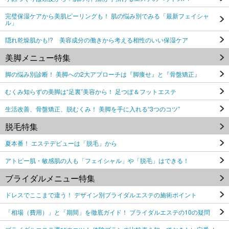
完璧保湿ケアから美肌ピーリングも！ 肌の悩み別でみる「最新フェイシャ
ル」
隠れ乾燥肌かも!? 美容成分の働きから考える相性のいい保湿ケア
美脚メニュー特集
脚の悩み別診断！ 美脚への2大アプローチは『脚痩せ』と『骨盤矯正』
むくみ知らずの美脚は“足裏”美容から！ 足つぼ＆フットエステ
生活改善、骨盤矯正、脱むくみ！ 美脚を手に入れる“3つのコツ”
脱毛特集
夏本番！ エステデビューは「脱毛」から
アトピー肌・敏感肌の人も「フェイシャル」や「脱毛」はできる！
ブライダルメニュー特集
ドレスでここまで違う！ デザイン別ブライダルエステの施術ポイント
「相場（費用）」と「期間」を徹底ガイド！ ブライダルエステの10の疑問