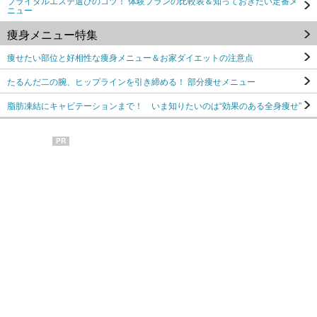
ブライダルエステ選びのコツ！ 体験プランの比較表＆知っておきたい定番メ
ニュー
痩身メニュー特集
痩せたい部位と好相性な痩身メニュー＆お家ダイエットの注意点
たるんだ二の腕、ヒップラインを引き締める！ 部分痩せメニュー
脂肪凍結にキャビテーションまで！ いま知りたいのは“効果のある全身痩せ”
PR