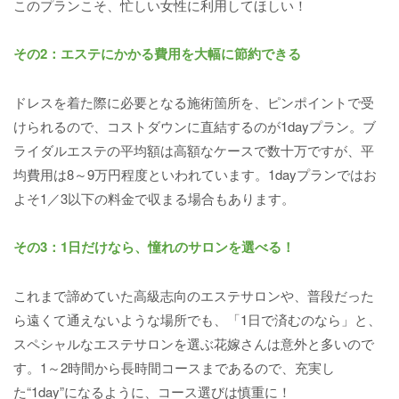
このプランこそ、忙しい女性に利用してほしい！
その2：エステにかかる費用を大幅に節約できる
ドレスを着た際に必要となる施術箇所を、ピンポイントで受
けられるので、コストダウンに直結するのが1dayプラン。ブ
ライダルエステの平均額は高額なケースで数十万ですが、平
均費用は8～9万円程度といわれています。1dayプランではお
よそ1／3以下の料金で収まる場合もあります。
その3：1日だけなら、憧れのサロンを選べる！
これまで諦めていた高級志向のエステサロンや、普段だった
ら遠くて通えないような場所でも、「1日で済むのなら」と、
スペシャルなエステサロンを選ぶ花嫁さんは意外と多いので
す。1～2時間から長時間コースまであるので、充実し
た“1day”になるように、コース選びは慎重に！