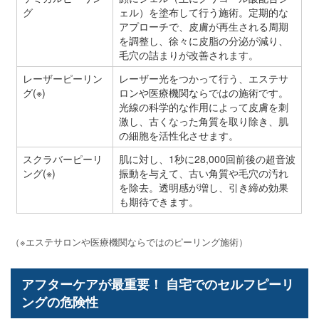
グ
ェル）を塗布して行う施術。定期的な
アプローチで、皮膚が再生される周期
を調整し、徐々に皮脂の分泌が減り、
毛穴の詰まりが改善されます。
レーザーピーリン
レーザー光をつかって行う、エステサ
グ(※)
ロンや医療機関ならではの施術です。
光線の科学的な作用によって皮膚を刺
激し、古くなった角質を取り除き、肌
の細胞を活性化させます。
スクラバーピーリ
肌に対し、1秒に28,000回前後の超音波
ング(※)
振動を与えて、古い角質や毛穴の汚れ
を除去。透明感が増し、引き締め効果
も期待できます。
（※エステサロンや医療機関ならではのピーリング施術）
アフターケアが最重要！ 自宅でのセルフピーリ
ングの危険性