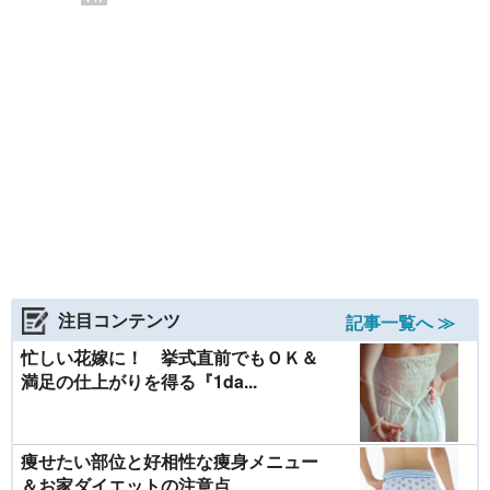
注目コンテンツ
記事一覧へ ≫
忙しい花嫁に！ 挙式直前でもＯＫ＆
満足の仕上がりを得る『1da...
痩せたい部位と好相性な痩身メニュー
＆お家ダイエットの注意点