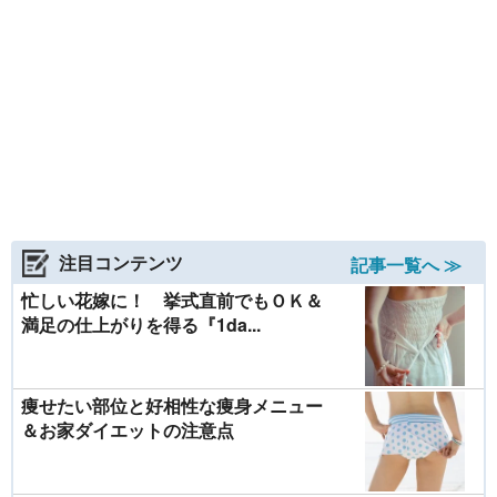
注目コンテンツ
記事一覧へ ≫
忙しい花嫁に！ 挙式直前でもＯＫ＆
満足の仕上がりを得る『1da...
痩せたい部位と好相性な痩身メニュー
＆お家ダイエットの注意点