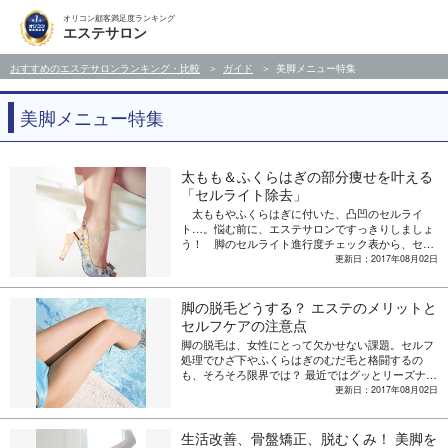
オリコン顧客満足度ランキング
エステサロン
おすすめのエステサロンランキング・比較
ガイド
美脚メニュー特集
美脚メニュー特集
太もも＆ふくらはぎの部分痩せを叶える
「セルライト除去」
太ももやふくらはぎに付いた、凸凹のセルライ
ト…。悩む前に、エステサロンですっきりしましょ
う！ 脚のセルライト進行度チェック表から、セル
ライト除去で人気の施術「エンダモロジー」や「ギ
更新日：2017年08月02日
ャピテーション」など、最新メニューも紹介。
脚の脱毛どうする？ エステのメリットと
セルフケアの注意点
脚の脱毛は、女性にとって欠かせない課題。セルフ
処理でひざ下やふくらはぎのむだ毛と格闘するの
も、そろそろ限界では？ 最近ではグッとリーズナブ
ルになったエステでの脱毛施術。そのメリットと、
更新日：2017年08月02日
セルフ脱毛の注意点を紹介します。
生活改善、骨盤矯正、脱むくみ！ 美脚を