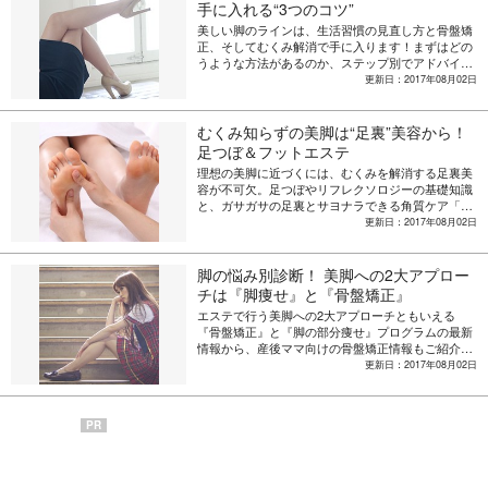
手に入れる“3つのコツ”
美しい脚のラインは、生活習慣の見直し方と骨盤矯
正、そしてむくみ解消で手に入ります！まずはどの
うような方法があるのか、ステップ別でアドバイ
ス。エステの施術とセルフケアの“良いとこどり”で
更新日：2017年08月02日
理想の脚に!!
むくみ知らずの美脚は“足裏”美容から！
足つぼ＆フットエステ
理想の美脚に近づくには、むくみを解消する足裏美
容が不可欠。足つぼやリフレクソロジーの基礎知識
と、ガサガサの足裏とサヨナラできる角質ケア「ド
イツ式フットエステ」を紹介！ セルフケアの注意
更新日：2017年08月02日
点も解説します。
脚の悩み別診断！ 美脚への2大アプロー
チは『脚痩せ』と『骨盤矯正』
エステで行う美脚への2大アプローチともいえる
『骨盤矯正』と『脚の部分痩せ』プログラムの最新
情報から、産後ママ向けの骨盤矯正情報もご紹介。
まずは“脚の悩みポイント”を診断して、おすすめ施
更新日：2017年08月02日
術のチェックから始めましょう。
PR