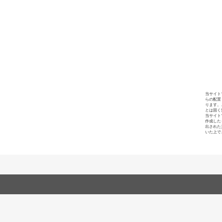
当サイト
らの配置
ります。
とは固く
当サイト
作成した
出された
いた上で