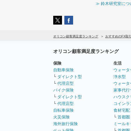
≫ 鈴木研究室につ
オリコン顧客満足度ランキング
おすすめのFX取
オリコン顧客満足度ランキング
保険
生活
自動車保険
ウォータ
└
ダイレクト型
浄水型
└
代理店型
ウォータ
バイク保険
家事代行
└
ダイレクト型
ハウスク
└
代理店型
コインラ
自転車保険
食材宅配
火災保険
└
首都圏
海外旅行保険
ミールキ
ペット保険
└
首都圏