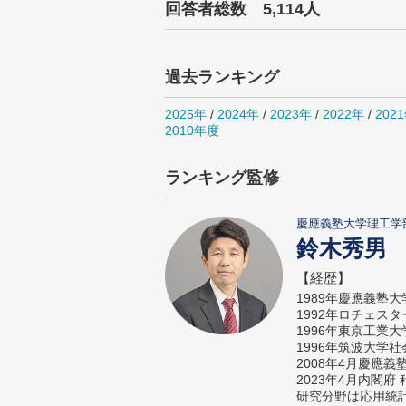
回答者総数 5,114人
過去ランキング
2025年
/
2024年
/
2023年
/
2022年
/
202
2010年度
ランキング監修
慶應義塾大学理工学
鈴木秀男
【経歴】
1989年慶應義塾
1992年ロチェス
1996年東京工業
1996年筑波大学
2008年4月慶應
2023年4月内閣
研究分野は応用統