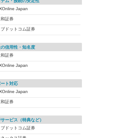
ステム・接続の安定性
XOnline Japan
大和証券
カブドットコム証券
社の信用性・知名度
大和証券
XOnline Japan
ポート対応
XOnline Japan
大和証券
帯サービス（特典など）
カブドットコム証券