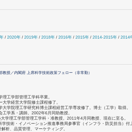
1年
/
2020年
/
2019年
/
2018年
/
2016年
/
2015年
/
2014-2015年
/
201
部教授／内閣府 上席科学技術政策フェロー（非常勤）
大学理工学部管理工学科卒業。
ター大学経営大学院修士課程修了。
大学大学院理工学研究科博士課程経営工学専攻修了。博士（工学）取得。
社会工学系・講師。2002年6月同助教授。
義塾大学理工学部管理工学科・准教授。2011年4月同教授、現在に至る。
府 科学技術・イノベーション推進事務局参事官（インフラ・防災担当）
計解析、品質管理、マーケティング。