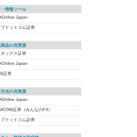
析・情報ツール
XOnline Japan
カブドットコム証券
扱商品の充実度
マネックス証券
XOnline Japan
BI証券
注方法の充実度
XOnline Japan
EMCOM証券（みんなのFX）
カブドットコム証券