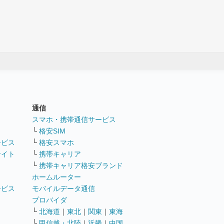
通信
ト
スマホ・携帯通信サービス
└
格安SIM
ービス
└
格安スマホ
サイト
└
携帯キャリア
└
携帯キャリア格安ブランド
ホームルーター
ービス
モバイルデータ通信
ト
プロバイダ
└
北海道
｜
東北
｜
関東
｜
東海
└
甲信越・北陸
｜
近畿
｜
中国