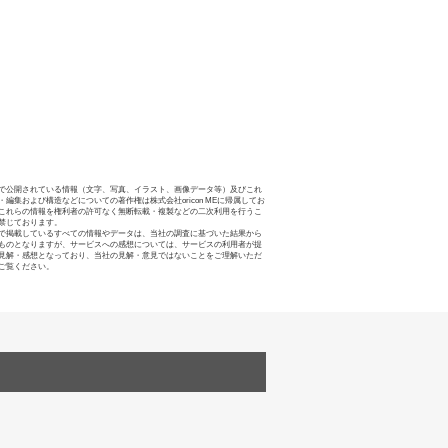
で公開されている情報（文字、写真、イラスト、画像データ等）及びこれ
・編集および構造などについての著作権は株式会社oricon MEに帰属してお
これらの情報を権利者の許可なく無断転載・複製などの二次利用を行うこ
禁じております。
で掲載しているすべての情報やデータは、当社の調査に基づいた結果から
ものとなりますが、サービスへの感想については、サービスの利用者が提
見解・感想となっており、当社の見解・意見ではないことをご理解いただ
ご覧ください。