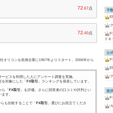
72
.67
点
手
72
.40
点
ドネ
公
F
オリコンを前身企業に1967年よりスタート。2006年から
サービスを利用した
人にアンケート調査を実施。
社を対象にした「
FX取引
」ランキングを発表しています。
から「
FX取引
」を評価。さらに回答者の口コミや評判とい
提
います。
F
からも比較することで「
FX取引
」選びにお役立てくださ