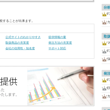
分
F
比較することが出来ます。
取
公式サイトのわかりやすさ
提供情報の量
取扱商品の充実度
発注方法の充実度
会社の信用性・知名度
サポート対応
F
S
発
F