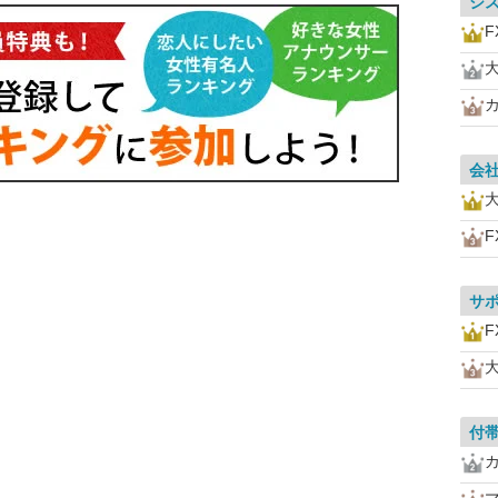
シ
F
会
F
サ
F
付