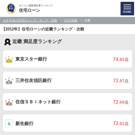
オリコン顧客満足度ランキング
住宅ローン
おすすめの住宅ローンランキング・比較
2012年版
近畿
【2012年】住宅ローンの近畿ランキング・比較
近畿 満足度ランキング
東京スター銀行
74
.82
点
三井住友信託銀行
72
.87
点
住信ＳＢＩネット銀行
72
.69
点
新生銀行
72
.62
点