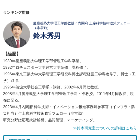
ランキング監修
慶應義塾大学理工学部教授／内閣府 上席科学技術政策フェロー
（非常勤）
鈴木秀男
【経歴】
1989年慶應義塾大学理工学部管理工学科卒業。
1992年ロチェスター大学経営大学院修士課程修了。
1996年東京工業大学大学院理工学研究科博士課程経営工学専攻修了。博士（工
学）取得。
1996年筑波大学社会工学系・講師。2002年6月同助教授。
2008年4月慶應義塾大学理工学部管理工学科・准教授。2011年4月同教授、現
在に至る。
2023年4月内閣府 科学技術・イノベーション推進事務局参事官（インフラ・防
災担当）付上席科学技術政策フェロー（非常勤）
研究分野は応用統計解析、品質管理、マーケティング。
≫鈴木研究室についての詳細はこちら