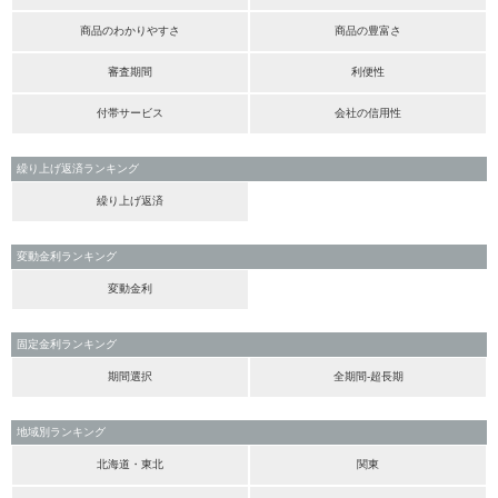
商品のわかりやすさ
商品の豊富さ
審査期間
利便性
付帯サービス
会社の信用性
繰り上げ返済ランキング
繰り上げ返済
変動金利ランキング
変動金利
固定金利ランキング
期間選択
全期間-超長期
地域別ランキング
北海道・東北
関東