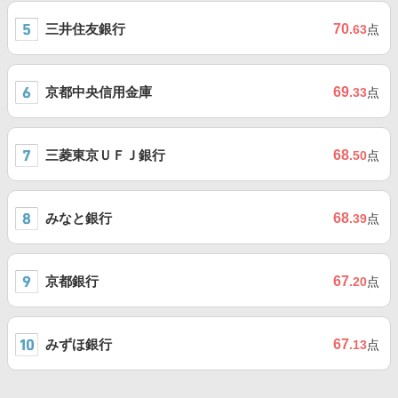
三井住友銀行
70
.63
点
京都中央信用金庫
69
.33
点
三菱東京ＵＦＪ銀行
68
.50
点
みなと銀行
68
.39
点
京都銀行
67
.20
点
みずほ銀行
67
.13
点