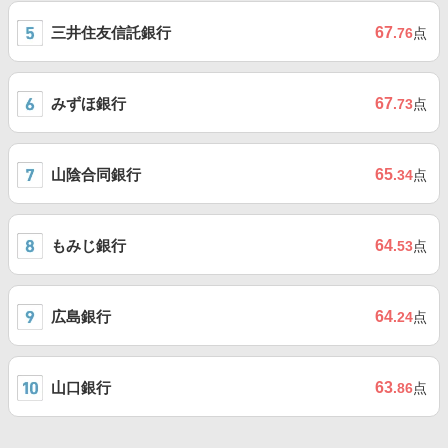
三井住友信託銀行
67
.76
点
みずほ銀行
67
.73
点
山陰合同銀行
65
.34
点
もみじ銀行
64
.53
点
広島銀行
64
.24
点
山口銀行
63
.86
点