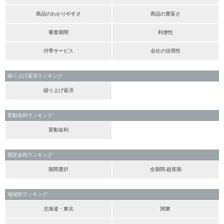
商品のわかりやすさ
商品の豊富さ
審査期間
利便性
付帯サービス
会社の信用性
繰り上げ返済ランキング
繰り上げ返済
変動金利ランキング
変動金利
固定金利ランキング
期間選択
全期間-超長期
地域別ランキング
北海道・東北
関東