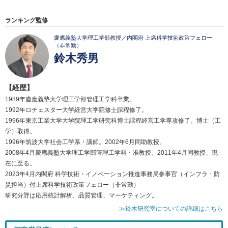
ランキング監修
慶應義塾大学理工学部教授／内閣府 上席科学技術政策フェロー
（非常勤）
鈴木秀男
【経歴】
1989年慶應義塾大学理工学部管理工学科卒業。
1992年ロチェスター大学経営大学院修士課程修了。
1996年東京工業大学大学院理工学研究科博士課程経営工学専攻修了。博士（工
学）取得。
1996年筑波大学社会工学系・講師。2002年6月同助教授。
2008年4月慶應義塾大学理工学部管理工学科・准教授。2011年4月同教授、現
在に至る。
2023年4月内閣府 科学技術・イノベーション推進事務局参事官（インフラ・防
災担当）付上席科学技術政策フェロー（非常勤）
研究分野は応用統計解析、品質管理、マーケティング。
≫鈴木研究室についての詳細はこちら