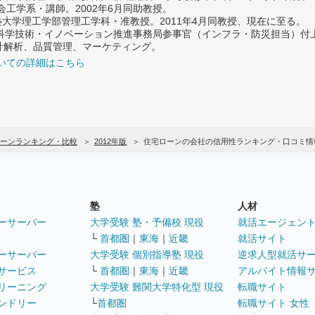
社会工学系・講師。2002年6月同助教授。
義塾大学理工学部管理工学科・准教授。2011年4月同教授、現在に至る。
府 科学技術・イノベーション推進事務局参事官（インフラ・防災担当）
計解析、品質管理、マーケティング。
いての詳細はこちら
ーンランキング・比較
2012年版
住宅ローンの会社の信用性ランキング・口コミ情
塾
人材
ーサーバー
大学受験 塾・予備校 現役
就活エージェン
└
首都圏
｜
東海
｜
近畿
就活サイト
ーサーバー
大学受験 個別指導塾 現役
逆求人型就活サ
サービス
└
首都圏
｜
東海
｜
近畿
アルバイト情報
リーニング
大学受験 難関大学特化型 現役
転職サイト
ンドリー
└
首都圏
転職サイト 女性