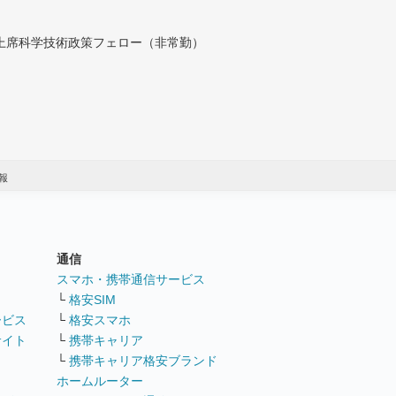
付上席科学技術政策フェロー（非常勤）
報
通信
ト
スマホ・携帯通信サービス
└
格安SIM
ービス
└
格安スマホ
サイト
└
携帯キャリア
└
携帯キャリア格安ブランド
ホームルーター