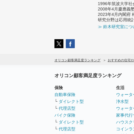
1996年筑波大学
2008年4月慶應
2023年4月内閣
研究分野は応用統
≫ 鈴木研究室につ
オリコン顧客満足度ランキング
おすすめの住宅ロ
オリコン顧客満足度ランキング
保険
生活
自動車保険
ウォータ
└
ダイレクト型
浄水型
└
代理店型
ウォータ
バイク保険
家事代行
└
ダイレクト型
ハウスク
└
代理店型
コインラ