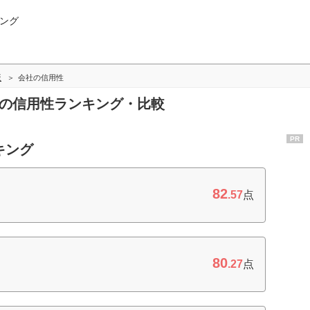
ング
版
会社の信用性
社の信用性ランキング・比較
PR
キング
82
.57
点
80
.27
点