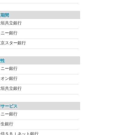
査期間
大垣共立銀行
ソニー銀行
東京スター銀行
便性
ソニー銀行
イオン銀行
大垣共立銀行
帯サービス
ソニー銀行
新生銀行
住信ＳＢＩネット銀行