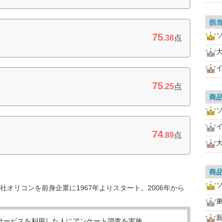
担
75
.38
点
75
.25
点
商
74
.89
点
商
オリコンを前身企業に1967年よりスタート。2006年から
サービスを利用した
人にアンケート調査を実施。