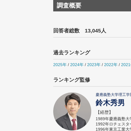
調査概要
回答者総数 13,045人
過去ランキング
2025年
/
2024年
/
2023年
/
2022年
/
202
ランキング監修
慶應義塾大学理工学
鈴木秀男
【経歴】
1989年慶應義塾
1992年ロチェス
1996年東京工業