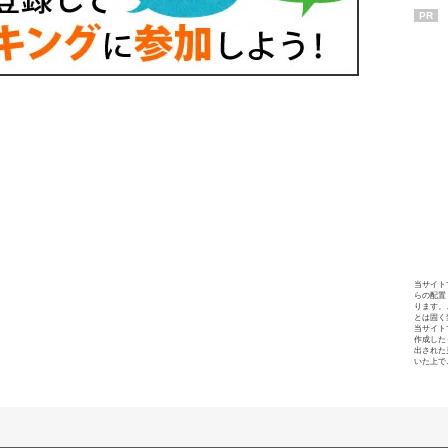
PR
当サイト
らの配置
ります。
とは固く
当サイト
作成した
出された
いた上で