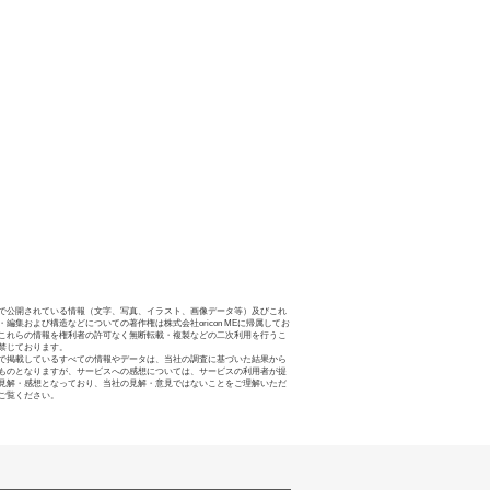
で公開されている情報（文字、写真、イラスト、画像データ等）及びこれ
・編集および構造などについての著作権は株式会社oricon MEに帰属してお
これらの情報を権利者の許可なく無断転載・複製などの二次利用を行うこ
禁じております。
で掲載しているすべての情報やデータは、当社の調査に基づいた結果から
ものとなりますが、サービスへの感想については、サービスの利用者が提
見解・感想となっており、当社の見解・意見ではないことをご理解いただ
ご覧ください。