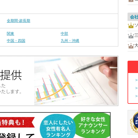
会
全期間-超長期
関東
中部
中国・四国
九州・沖縄