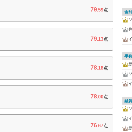
79
.59
点
金
79
.13
点
手
78
.18
点
78
.00
点
融
76
.67
点