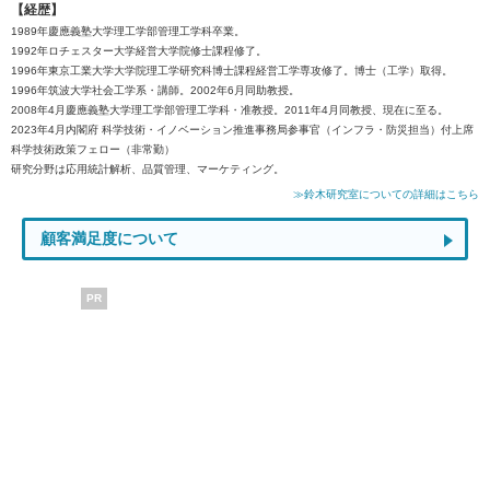
【経歴】
1989年慶應義塾大学理工学部管理工学科卒業。
1992年ロチェスター大学経営大学院修士課程修了。
1996年東京工業大学大学院理工学研究科博士課程経営工学専攻修了。博士（工学）取得。
1996年筑波大学社会工学系・講師。2002年6月同助教授。
2008年4月慶應義塾大学理工学部管理工学科・准教授。2011年4月同教授、現在に至る。
2023年4月内閣府 科学技術・イノベーション推進事務局参事官（インフラ・防災担当）付上席
科学技術政策フェロー（非常勤）
研究分野は応用統計解析、品質管理、マーケティング。
≫鈴木研究室についての詳細はこちら
顧客満足度について
PR