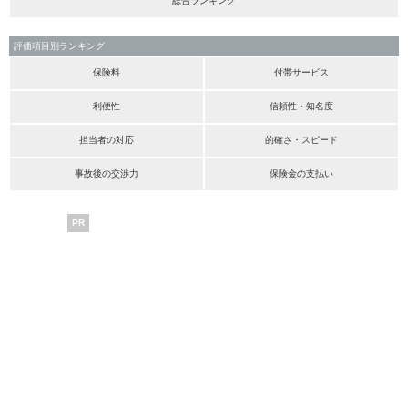
総合ランキング
評価項目別ランキング
保険料
付帯サービス
利便性
信頼性・知名度
担当者の対応
的確さ・スピード
事故後の交渉力
保険金の支払い
PR