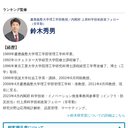
ランキング監修
慶應義塾大学理工学部教授／内閣府 上席科学技術政策フェロー
（非常勤）
鈴木秀男
【経歴】
1989年慶應義塾大学理工学部管理工学科卒業。
1992年ロチェスター大学経営大学院修士課程修了。
1996年東京工業大学大学院理工学研究科博士課程経営工学専攻修了。博士（工
学）取得。
1996年筑波大学社会工学系・講師。2002年6月同助教授。
2008年4月慶應義塾大学理工学部管理工学科・准教授。2011年4月同教授、現
在に至る。
2023年4月内閣府 科学技術・イノベーション推進事務局参事官（インフラ・防
災担当）付上席科学技術政策フェロー（非常勤）
研究分野は応用統計解析、品質管理、マーケティング。
≫鈴木研究室についての詳細はこちら
顧客満足度について