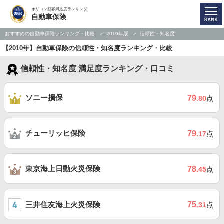
オリコン顧客満足度ランキング
自動車保険
おすすめの自動車保険ランキング・比較
2010年版
信頼性・知名度
【2010年】自動車保険の信頼性・知名度ランキング・比較
信頼性・知名度 満足度ランキング・口コミ
ソニー損保
79
.80
点
チューリッヒ保険
79
.17
点
東京海上日動火災保険
78
.45
点
三井住友海上火災保険
75
.31
点