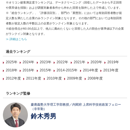
※オリコン顧客満足度ランキングは、データクリーニング（回収したデータから不正回答
や異常値を排除）および調査対象者条件から外れた回答を除外した上で作成しています。
※「総合ランキング」、「評価項目別」、部門の「業態別」においては有効回答者数が規
定人数を満たした企業のみランクイン対象となります。その他の部門においては有効回答
者数が規定人数の半数以上の企業がランクイン対象となります。
※総合得点が60.00点以上で、他人に薦めたくないと回答した人の割合が基準値以下の企業
がランクイン対象となります。
≫ 詳細はこちら
過去ランキング
2025年
2024年
2023年
2022年
2021年
2020年
2019年
2018年
2016年
2015年
2014-2015年
2014年度
2013年度
2012年度
2011年度
2010年度
2009年度
2008年度
ランキング監修
慶應義塾大学理工学部教授／内閣府 上席科学技術政策フェロー
（非常勤）
鈴木秀男