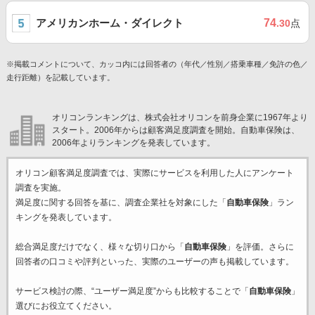
アメリカンホーム・ダイレクト
74
.30
点
※掲載コメントについて、カッコ内には回答者の（年代／性別／搭乗車種／免許の色／
走行距離）を記載しています。
オリコンランキングは、株式会社オリコンを前身企業に1967年より
スタート。2006年からは顧客満足度調査を開始。自動車保険は、
2006年よりランキングを発表しています。
オリコン顧客満足度調査では、実際にサービスを利用した
人にアンケート
調査を実施。
満足度に関する回答を基に、調査企業
社を対象にした「
自動車保険
」ラン
キングを発表しています。
総合満足度だけでなく、様々な切り口から「
自動車保険
」を評価。さらに
回答者の口コミや評判といった、実際のユーザーの声も掲載しています。
サービス検討の際、“ユーザー満足度”からも比較することで「
自動車保険
」
選びにお役立てください。