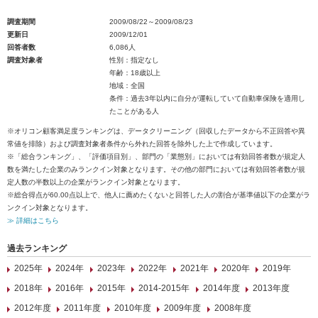
調査期間
2009/08/22～2009/08/23
更新日
2009/12/01
回答者数
6,086人
調査対象者
性別：指定なし
年齢：18歳以上
地域：全国
条件：過去3年以内に自分が運転していて自動車保険を適用し
たことがある人
※オリコン顧客満足度ランキングは、データクリーニング（回収したデータから不正回答や異
常値を排除）および調査対象者条件から外れた回答を除外した上で作成しています。
※「総合ランキング」、「評価項目別」、部門の「業態別」においては有効回答者数が規定人
数を満たした企業のみランクイン対象となります。その他の部門においては有効回答者数が規
定人数の半数以上の企業がランクイン対象となります。
※総合得点が60.00点以上で、他人に薦めたくないと回答した人の割合が基準値以下の企業がラ
ンクイン対象となります。
≫ 詳細はこちら
過去ランキング
2025年
2024年
2023年
2022年
2021年
2020年
2019年
2018年
2016年
2015年
2014-2015年
2014年度
2013年度
2012年度
2011年度
2010年度
2009年度
2008年度