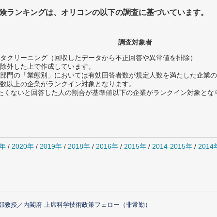
険ランキングは、オリコンの以下の調査に基づいています。
調査対象者
タクリーニング（回収したデータから不正回答や異常値を排除）
除外した上で作成しています。
部門の「業態別」においては有効回答者数が規定人数を満たした企業の
数以上の企業がランクイン対象となります。
薦めたくないと回答した人の割合が基準値以下の企業がランクイン対象とな
1年
/
2020年
/
2019年
/
2018年
/
2016年
/
2015年
/
2014-2015年
/
201
部教授／内閣府 上席科学技術政策フェロー（非常勤）