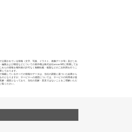
で公開されている情報（文字、写真、イラスト、画像データ等）及びこれ
・編集および構造などについての著作権は株式会社oricon MEに帰属してお
これらの情報を権利者の許可なく無断転載・複製などの二次利用を行うこ
禁じております。
で掲載しているすべての情報やデータは、当社の調査に基づいた結果から
ものとなりますが、サービスへの感想については、サービスの利用者が提
見解・感想となっており、当社の見解・意見ではないことをご理解いただ
ご覧ください。