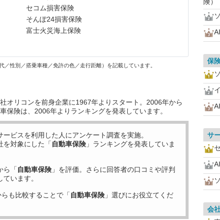
険）
セコム損害保険
そんぽ24損害保険
富士火災海上保険
A
保
代／性別／搭乗車種／免許の色／走行距離）を記載しています。
オリコンを前身企業に1967年よりスタート。2006年から
A
車保険は、2006年よりランキングを発表しています。
サービスを利用した
人にアンケート調査を実施。
サ
社を対象にした「
自動車保険
」ランキングを発表していま
A
から「
自動車保険
」を評価。さらに回答者の口コミや評判
しています。
からも比較することで「
自動車保険
」選びにお役立てくだ
会