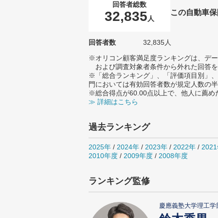
回答者総数
この自動車保
32,835
人
回答者数
32,835人
※オリコン顧客満足度ランキングは、デー
および調査対象者条件から外れた回答を
※「総合ランキング」、「評価項目別」、
門においては有効回答者数が規定人数の半
※総合得点が60.00点以上で、他人に
≫ 詳細はこちら
過去ランキング
2025年
/
2024年
/
2023年
/
2022年
/
202
2010年度
/
2009年度
/
2008年度
ランキング監修
慶應義塾大学理工学