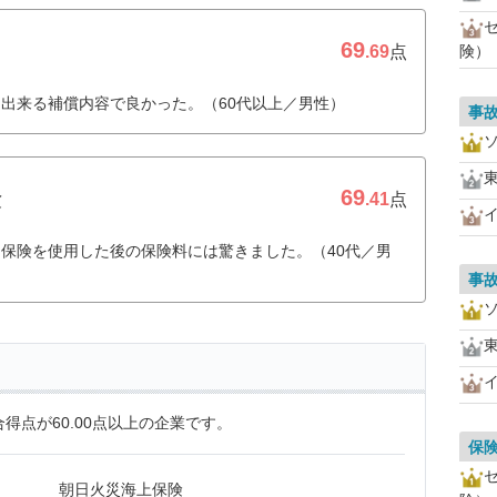
69
.69
点
険）
出来る補償内容で良かった。（60代以上／男性）
事
69
険
.41
点
保険を使用した後の保険料には驚きました。（40代／男
事
得点が60.00点以上の企業です。
保
朝日火災海上保険