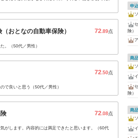
申
72
険（おとなの自動車保険）
険）
.89
点
た。（50代／男性）
商
72
.50
点
ので良いと思う（50代／男性）
険）
商
72
保険
.08
点
気がします。内容的には満足できたと思います。（60代