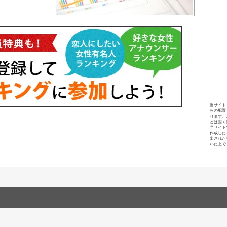
当サイト
らの配置
ります。
とは固く
当サイト
作成した
出された
いた上で