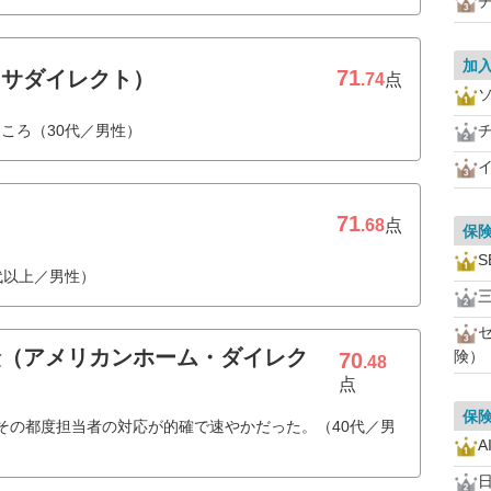
加
71
クサダイレクト）
.74
点
ころ（30代／男性）
71
.68
点
保
S
代以上／男性）
険（アメリカンホーム・ダイレク
険）
70
.48
点
保
その都度担当者の対応が的確で速やかだった。（40代／男
A