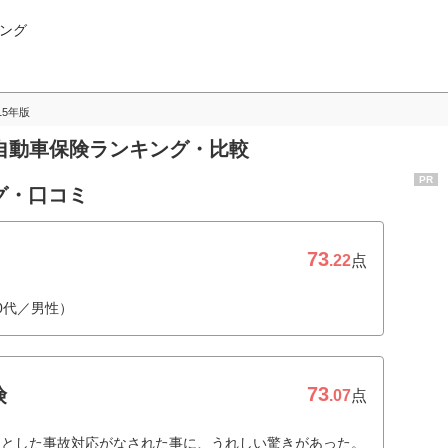
ング
015年版
めの自動車保険ランキング・比較
PR
グ・口コミ
73
.22
点
0代／男性）
73
険
.07
点
りとした事故対応がなされた事に、うれしい驚きがあった。