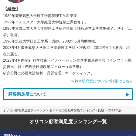
【経歴】
1989年慶應義塾大学理工学部管理工学科卒業。
1992年ロチェスター大学経営大学院修士課程修了。
1996年東京工業大学大学院理工学研究科博士課程経営工学専攻修了。博士（工
学）取得。
1996年筑波大学社会工学系・講師。2002年6月同助教授。
2008年4月慶應義塾大学理工学部管理工学科・准教授。2011年4月同教授、現
在に至る。
2023年4月内閣府 科学技術・イノベーション推進事務局参事官（インフラ・防
災担当）付上席科学技術政策フェロー（非常勤）
研究分野は応用統計解析、品質管理、マーケティング。
≫鈴木研究室についての詳細はこちら
顧客満足度について
オリコン顧客満足度ランキング
おすすめの自動車保険ランキング・比較
2022年版
オリコン顧客満足度
ランキング一覧