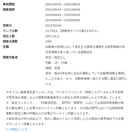
事前調査
2021/04/26～2021/08/23
調査期間
2021/08/24～2021/09/06
2020/09/18～2020/09/30
2019/09/05～2019/09/20
更新日
2022/01/04
サンプル数
13,793人（調査時サンプル数16,937人）
規定人数
100人以上
調査企業数
18社
定義
自動車の利用において発生する損害を補償する損害保険の内、
任意保険を取り扱っている保険会社
調査対象者
性別：指定なし
年齢：18～79歳
地域：全国
条件：過去4年以内に自分が運転していて自動車保険を適用し
たことがあり、かつ、自動車保険へ加入する際に選定に関与し
た人
※オリコン顧客満足度ランキングは、データクリーニング（回収したデータから不正回答
や異常値を排除）および調査対象者条件から外れた回答を除外した上で作成しています。
※「総合ランキング」、「評価項目別」、部門の「業態別」においては有効回答者数が規
定人数を満たした企業のみランクイン対象となります。その他の部門においては有効回答
者数が規定人数の半数以上の企業がランクイン対象となります。
※総合得点が60.0点以上で、他人に薦めたくないと回答した人の割合が基準値以下の企業
がランクイン対象となります。
≫ 詳細はこちら