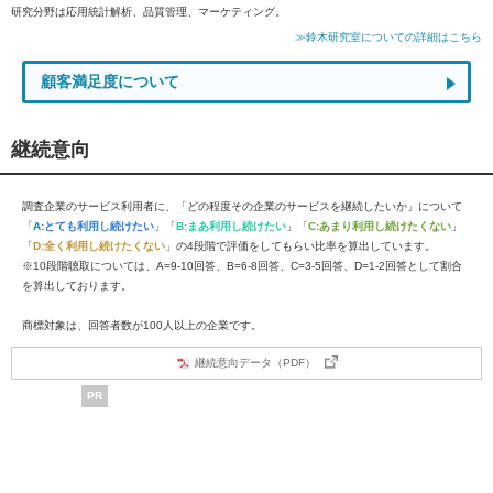
研究分野は応用統計解析、品質管理、マーケティング。
≫鈴木研究室についての詳細はこちら
顧客満足度について
継続意向
調査企業のサービス利用者に、「どの程度その企業のサービスを継続したいか」について
「
A:とても利用し続けたい
」「
B:まあ利用し続けたい
」「
C:あまり利用し続けたくない
」
「
D:全く利用し続けたくない
」の4段階で評価をしてもらい比率を算出しています。
※10段階聴取については、A=9-10回答、B=6-8回答、C=3-5回答、D=1-2回答として割合
を算出しております。
商標対象は、回答者数が100人以上の企業です。
継続意向データ（PDF）
PR