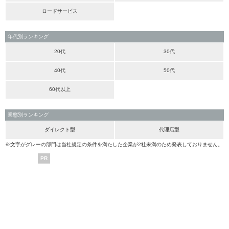
ロードサービス
年代別ランキング
20代
30代
40代
50代
60代以上
業態別ランキング
ダイレクト型
代理店型
※文字がグレーの部門は当社規定の条件を満たした企業が2社未満のため発表しておりません。
PR