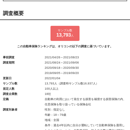
調査概要
サンプル数
13,793
人
この自動車保険ランキングは、オリコンの以下の調査に基づいています。
事前調査
2021/04/26～2021/08/23
調査期間
2021/08/24～2021/09/06
2020/09/18～2020/09/30
2019/09/05～2019/09/20
更新日
2022/01/04
サンプル数
13,793人（調査時サンプル数16,937人）
規定人数
100人以上
調査企業数
18社
定義
自動車の利用において発生する損害を補償する損害保険の内、
任意保険を取り扱っている保険会社
調査対象者
性別：指定なし
年齢：18～79歳
地域：全国
条件：過去4年以内に自分が運転していて自動車保険を適用し