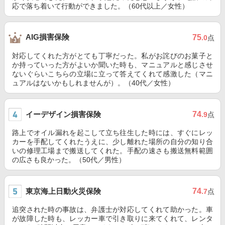
応で落ち着いて行動ができました。（60代以上／女性）
AIG損害保険
75
.0
点
対応してくれた方がとても丁寧だった。私がお詫びのお菓子と
か持っていった方がよいか聞いた時も、マニュアルと感じさせ
ないぐらいこちらの立場に立って答えてくれて感激した（マニ
ュアルはないかもしれませんが）。（40代／女性）
イーデザイン損害保険
74
.9
点
路上でオイル漏れを起こして立ち往生した時には、すぐにレッ
カーを手配してくれたうえに、少し離れた場所の自分の知り合
いの修理工場まで搬送してくれた。手配の速さも搬送無料範囲
の広さも良かった。（50代／男性）
東京海上日動火災保険
74
.7
点
追突された時の事故は、弁護士が対応してくれて助かった。車
が故障した時も、レッカー車で引き取りに来てくれて、レンタ