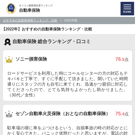
オリコン顧客満足度ランキング
自動車保険
おすすめの自動車保険ランキング・比較
2022年版
【2022年】おすすめの自動車保険ランキング・比較
自動車保険 総合ランキング・口コミ
ソニー損害保険
76
.5
点
ロードサービスを利用した時にコールセンターの方の対応もテ
キパキと丁寧で、すぐに手配して頂きました。聞いていた時間
通りにスタッフの方も自宅に来てくれ、迅速かつ親切に対応し
てくださったので、とても気持ちよかったし助かりました。
（30代／女性）
セゾン自動車火災保険（おとなの自動車保険）
75
.4
点
駐車場の塀に車をぶつけるという、自損事故の時の対応がとに
かく安心できた。パニック状態だったと思いますが、電話の対