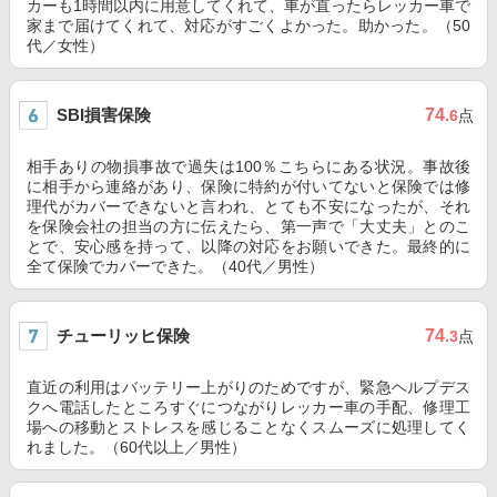
カーも1時間以内に用意してくれて、車が直ったらレッカー車で
家まで届けてくれて、対応がすごくよかった。助かった。（50
代／女性）
SBI損害保険
74
.6
点
相手ありの物損事故で過失は100％こちらにある状況。事故後
に相手から連絡があり、保険に特約が付いてないと保険では修
理代がカバーできないと言われ、とても不安になったが、それ
を保険会社の担当の方に伝えたら、第一声で「大丈夫」とのこ
とで、安心感を持って、以降の対応をお願いできた。最終的に
全て保険でカバーできた。（40代／男性）
チューリッヒ保険
74
.3
点
直近の利用はバッテリー上がりのためですが、緊急ヘルプデス
クへ電話したところすぐにつながりレッカー車の手配、修理工
場への移動とストレスを感じることなくスムーズに処理してく
れました。（60代以上／男性）