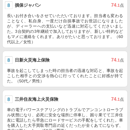
損保ジャパン
74
.1
点
長いお付き合いをさせていただいております。担当者も変わる
ことなく、私自身、一度だけ自損事故でお世話になりました
が、ディーラーへの支払いなど迅速に対応してくださいまし
た。3台契約の3年継続で加入しておりますが、新しい特約など
もマメに連絡をくれます。ありがたいと思っております。（60
代以上／女性）
日新火災海上保険
74
.1
点
事故を起こしてしまった時の担当者の迅速な対応と、事故を起
こした相手との交渉を熱心に行ってくれたことに好感が持て
た。（50代／男性）
三井住友海上火災保険
74
.1
点
車の電子パワーステアリングのトラブルでアンコントローラブ
ル状態になり、必死に安全な場所に停車し、困り果てて三井住
友に電話したら早急にロードサービスの手配をしてくれた。車
を購入した大手買取専門店の近くだったが全くあてにならず、