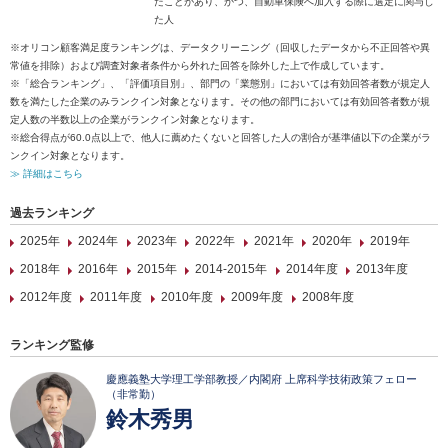
たことがあり、かつ、自動車保険へ加入する際に選定に関与し
た人
※オリコン顧客満足度ランキングは、データクリーニング（回収したデータから不正回答や異
常値を排除）および調査対象者条件から外れた回答を除外した上で作成しています。
※「総合ランキング」、「評価項目別」、部門の「業態別」においては有効回答者数が規定人
数を満たした企業のみランクイン対象となります。その他の部門においては有効回答者数が規
定人数の半数以上の企業がランクイン対象となります。
※総合得点が60.0点以上で、他人に薦めたくないと回答した人の割合が基準値以下の企業がラ
ンクイン対象となります。
≫ 詳細はこちら
過去ランキング
2025年
2024年
2023年
2022年
2021年
2020年
2019年
2018年
2016年
2015年
2014-2015年
2014年度
2013年度
2012年度
2011年度
2010年度
2009年度
2008年度
ランキング監修
慶應義塾大学理工学部教授／内閣府 上席科学技術政策フェロー
（非常勤）
鈴木秀男