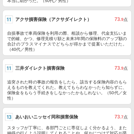
本当に助かった。（50代／男性）
アクサ損害保険（アクサダイレクト）
73
.9
点
自損事故で車両保険を利用の際、相談から修理、代金支払いま
で的確、かつ、修理見積り額と未来3年間の保険料のアップ額の
合計のプラスマイナスでどちらが得かまで提案いただけた。
（40代／男性）
三井ダイレクト損害保険
73
.9
点
追突された時の事故の報告をしたら、該当する保険内容のもら
えるものを教えてくれた。教えてもらわなかったら知らずに、
保険金をもらう手続きをしなかったかもしれない。（50代／女
性）
あいおいニッセイ同和損害保険
73
.7
点
スタッフが丁寧に、各部門ごとに専従しよく分かるよう、また
納得の行くよう説明してくれることや、何かにつけて対応が早