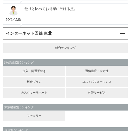
他社と比べてお得感に欠ける点。
50代／女性
インターネット回線 東北
総合ランキング
評価項目別ランキング
加入・開通手続き
通信速度・安定性
料金プラン
コストパフォーマンス
カスタマーサポート
付帯サービス
家族構成別ランキング
ファミリー
住居別ランキング