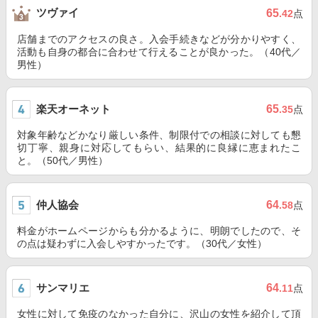
ツヴァイ
65
.42
点
店舗までのアクセスの良さ。入会手続きなどが分かりやすく、
活動も自身の都合に合わせて行えることが良かった。（40代／
男性）
楽天オーネット
65
.35
点
対象年齢などかなり厳しい条件、制限付での相談に対しても懇
切丁寧、親身に対応してもらい、結果的に良縁に恵まれたこ
と。（50代／男性）
仲人協会
64
.58
点
料金がホームページからも分かるように、明朗でしたので、そ
の点は疑わずに入会しやすかったです。（30代／女性）
サンマリエ
64
.11
点
女性に対して免疫のなかった自分に、沢山の女性を紹介して頂