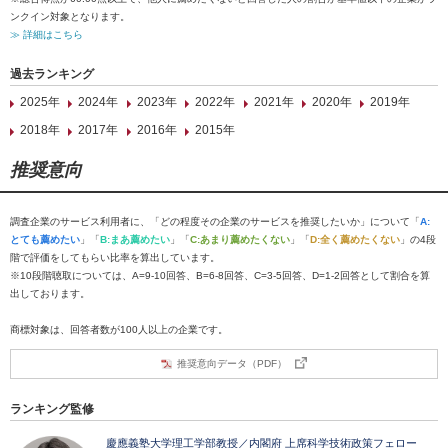
ンクイン対象となります。
≫ 詳細はこちら
過去ランキング
2025年
2024年
2023年
2022年
2021年
2020年
2019年
2018年
2017年
2016年
2015年
推奨意向
調査企業のサービス利用者に、「どの程度その企業のサービスを推奨したいか」について「
A:
とても薦めたい
」「
B:まあ薦めたい
」「
C:あまり薦めたくない
」「
D:全く薦めたくない
」の4段
階で評価をしてもらい比率を算出しています。
※10段階聴取については、A=9-10回答、B=6-8回答、C=3-5回答、D=1-2回答として割合を算
出しております。
商標対象は、回答者数が100人以上の企業です。
推奨意向データ（PDF）
ランキング監修
慶應義塾大学理工学部教授／内閣府 上席科学技術政策フェロー