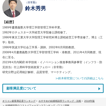
（非常勤）
鈴木秀男
【経歴】
1989年慶應義塾大学理工学部管理工学科卒業。
1992年ロチェスター大学経営大学院修士課程修了。
1996年東京工業大学大学院理工学研究科博士課程経営工学専攻修了。博士（工
学）取得。
1996年筑波大学社会工学系・講師。2002年6月同助教授。
2008年4月慶應義塾大学理工学部管理工学科・准教授。2011年4月同教授、現
在に至る。
2023年4月内閣府 科学技術・イノベーション推進事務局参事官（インフラ・防
災担当）付上席科学技術政策フェロー（非常勤）
研究分野は応用統計解析、品質管理、マーケティング。
≫鈴木研究室についての詳細はこちら
顧客満足度について
オリコン顧客満足度ランキング
おすすめの結婚相談所ランキング・比較
2018年版
結婚相談所のコストパフォーマンスランキング・口コミ情報