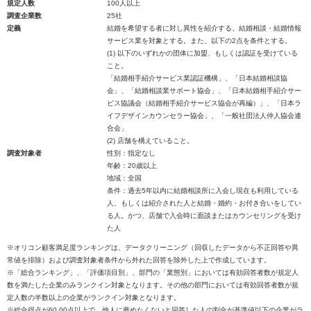
規定人数
100人以上
調査企業数
25社
定義
結婚を希望する者に対し異性を紹介する、結婚相談・結婚情報
サービス業を対象とする。また、以下の2点を条件とする。
(1) 以下のいずれかの団体に加盟、もしくは認証を受けている
こと。
「結婚相手紹介サービス業認証機構」、「日本結婚相談協
会」、「結婚相談業サポート協会」、「日本結婚相手紹介サー
ビス協議会（結婚相手紹介サービス協会が再編）」、「日本ラ
イフデザインカウンセラー協会」、「一般社団法人仲人協会連
合会」
(2) 店舗を構えていること。
調査対象者
性別：指定なし
年齢：20歳以上
地域：全国
条件：過去5年以内に結婚相談所に入会し現在も利用している
人、もしくは紹介された人と結婚・婚約・お付き合いをしてい
る人。かつ、店舗で入会時に面談またはカウンセリングを受け
た人
※オリコン顧客満足度ランキングは、データクリーニング（回収したデータから不正回答や異
常値を排除）および調査対象者条件から外れた回答を除外した上で作成しています。
※「総合ランキング」、「評価項目別」、部門の「業態別」においては有効回答者数が規定人
数を満たした企業のみランクイン対象となります。その他の部門においては有効回答者数が規
定人数の半数以上の企業がランクイン対象となります。
※総合得点が60.00点以上で、他人に薦めたくないと回答した人の割合が基準値以下の企業がラ