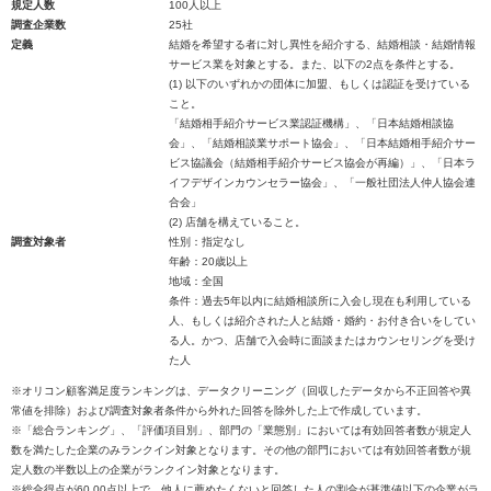
規定人数
100人以上
調査企業数
25社
定義
結婚を希望する者に対し異性を紹介する、結婚相談・結婚情報
サービス業を対象とする。また、以下の2点を条件とする。
(1) 以下のいずれかの団体に加盟、もしくは認証を受けている
こと。
「結婚相手紹介サービス業認証機構」、「日本結婚相談協
会」、「結婚相談業サポート協会」、「日本結婚相手紹介サー
ビス協議会（結婚相手紹介サービス協会が再編）」、「日本ラ
イフデザインカウンセラー協会」、「一般社団法人仲人協会連
合会」
(2) 店舗を構えていること。
調査対象者
性別：指定なし
年齢：20歳以上
地域：全国
条件：過去5年以内に結婚相談所に入会し現在も利用している
人、もしくは紹介された人と結婚・婚約・お付き合いをしてい
る人。かつ、店舗で入会時に面談またはカウンセリングを受け
た人
※オリコン顧客満足度ランキングは、データクリーニング（回収したデータから不正回答や異
常値を排除）および調査対象者条件から外れた回答を除外した上で作成しています。
※「総合ランキング」、「評価項目別」、部門の「業態別」においては有効回答者数が規定人
数を満たした企業のみランクイン対象となります。その他の部門においては有効回答者数が規
定人数の半数以上の企業がランクイン対象となります。
※総合得点が60.00点以上で、他人に薦めたくないと回答した人の割合が基準値以下の企業がラ