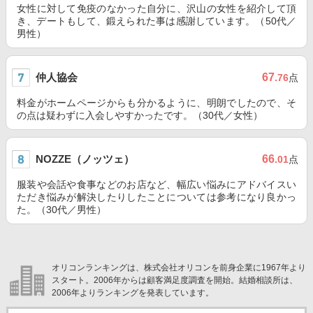
女性に対して免疫のなかった自分に、沢山の女性を紹介して頂
き、デートもして、鍛えられた事は感謝しています。（50代／
男性）
仲人協会
67
.76
点
料金がホームページからも分かるように、明朗でしたので、そ
の点は疑わずに入会しやすかったです。（30代／女性）
NOZZE（ノッツェ）
66
.01
点
服装や会話や食事などのお店など、幅広い悩みにアドバイスい
ただき悩みが解決したりしたことについては参考になり良かっ
た。（30代／男性）
オリコンランキングは、株式会社オリコンを前身企業に1967年より
スタート。2006年からは顧客満足度調査を開始。結婚相談所は、
2006年よりランキングを発表しています。