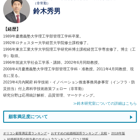
（非常勤）
鈴木秀男
【経歴】
1989年慶應義塾大学理工学部管理工学科卒業。
1992年ロチェスター大学経営大学院修士課程修了。
1996年東京工業大学大学院理工学研究科博士課程経営工学専攻修了。博士（工
学）取得。
1996年筑波大学社会工学系・講師。2002年6月同助教授。
2008年4月慶應義塾大学理工学部管理工学科・准教授。2011年4月同教授、現
在に至る。
2023年4月内閣府 科学技術・イノベーション推進事務局参事官（インフラ・防
災担当）付上席科学技術政策フェロー（非常勤）
研究分野は応用統計解析、品質管理、マーケティング。
≫鈴木研究室についての詳細はこちら
顧客満足度について
オリコン顧客満足度ランキング
おすすめの結婚相談所ランキング・比較
2018年版
結婚相談所の担当者のサポート力ランキング・口コミ情報