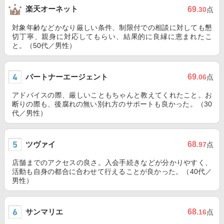
楽天オーネット
69
.30
点
対象年齢などかなり厳しい条件、制限付での相談に対しても懇
切丁寧、親身に対応してもらい、結果的に良縁に恵まれたこ
と。（50代／男性）
パートナーエージェント
69
.06
点
アドバイスの際、厳しいこともちゃんと教えてくれたこと。お
断りの際も、後腐れの無い別れ方のサポートも良かった。（30
代／男性）
ツヴァイ
68
.97
点
店舗までのアクセスの良さ。入会手続きなどが分かりやすく、
活動も自身の都合に合わせて行えることが良かった。（40代／
男性）
サンマリエ
68
.16
点