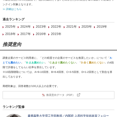
ンクイン対象となります。
≫ 詳細はこちら
過去ランキング
2025年
2024年
2023年
2022年
2021年
2020年
2019年
2018年
2017年
2016年
2015年
推奨意向
調査企業のサービス利用者に、「どの程度その企業のサービスを推奨したいか」について「
A:
とても薦めたい
」「
B:まあ薦めたい
」「
C:あまり薦めたくない
」「
D:全く薦めたくない
」の4段
階で評価をしてもらい比率を算出しています。
※10段階聴取については、A=9-10回答、B=6-8回答、C=3-5回答、D=1-2回答として割合を算
出しております。
商標対象は、回答者数が100人以上の企業です。
推奨意向データ（PDF）
ランキング監修
慶應義塾大学理工学部教授／内閣府 上席科学技術政策フェロー