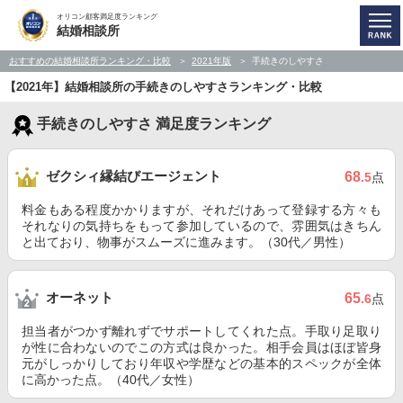
オリコン顧客満足度ランキング
結婚相談所
おすすめの結婚相談所ランキング・比較
2021年版
手続きのしやすさ
【2021年】結婚相談所の手続きのしやすさランキング・比較
手続きのしやすさ 満足度ランキング
ゼクシィ縁結びエージェント
68
.5
点
料金もある程度かかりますが、それだけあって登録する方々も
それなりの気持ちをもって参加しているので、雰囲気はきちん
と出ており、物事がスムーズに進みます。（30代／男性）
オーネット
65
.6
点
担当者がつかず離れずでサポートしてくれた点。手取り足取り
が性に合わないのでこの方式は良かった。相手会員はほぼ皆身
元がしっかりしており年収や学歴などの基本的スペックが全体
に高かった点。（40代／女性）