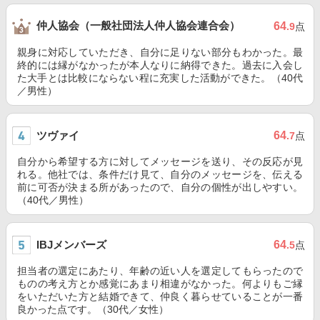
仲人協会（一般社団法人仲人協会連合会）
64
.9
点
親身に対応していただき、自分に足りない部分もわかった。最
終的には縁がなかったが本人なりに納得できた。過去に入会し
た大手とは比較にならない程に充実した活動ができた。（40代
／男性）
ツヴァイ
64
.7
点
自分から希望する方に対してメッセージを送り、その反応が見
れる。他社では、条件だけ見て、自分のメッセージを、伝える
前に可否が決まる所があったので、自分の個性が出しやすい。
（40代／男性）
IBJメンバーズ
64
.5
点
担当者の選定にあたり、年齢の近い人を選定してもらったので
ものの考え方とか感覚にあまり相違がなかった。何よりもご縁
をいただいた方と結婚できて、仲良く暮らせていることが一番
良かった点です。（30代／女性）