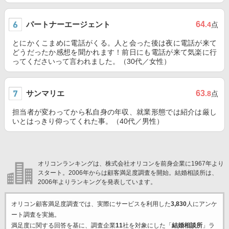
パートナーエージェント
64
.4
点
とにかくこまめに電話がくる。人と会った後は夜に電話が来て
どうだったか感想を聞かれます！前日にも電話が来て気楽に行
ってくださいって言われました。（30代／女性）
サンマリエ
63
.8
点
担当者が変わってから私自身の年収、就業形態では紹介は厳し
いとはっきり仰ってくれた事。（40代／男性）
オリコンランキングは、株式会社オリコンを前身企業に1967年より
スタート。2006年からは顧客満足度調査を開始。結婚相談所は、
2006年よりランキングを発表しています。
オリコン顧客満足度調査では、実際にサービスを利用した
3,830
人にアンケ
ート調査を実施。
満足度に関する回答を基に、調査企業
11
社を対象にした「
結婚相談所
」ラ