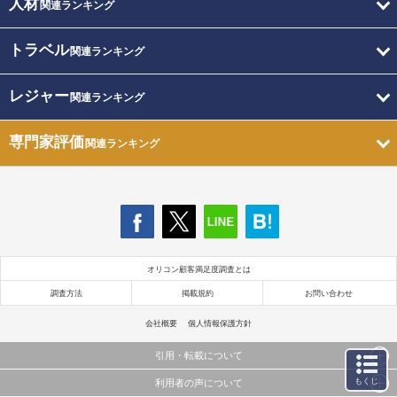
人材
関連ランキング
トラベル
関連ランキング
レジャー
関連ランキング
専門家評価
関連ランキング
オリコン顧客満足度調査とは
調査方法
掲載規約
お問い合わせ
会社概要
個人情報保護方針
引用・転載について
もくじ
利用者の声について
当サイトで公開されている情報（文字、写真、イラスト、画像データ等）及びこれらの配置・