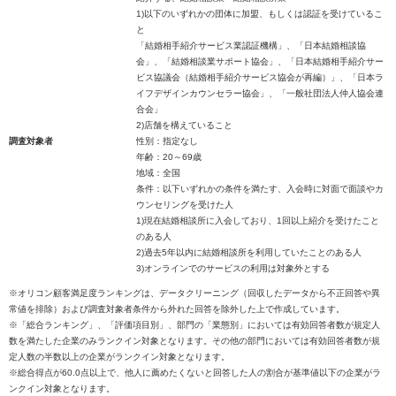
1)以下のいずれかの団体に加盟、もしくは認証を受けているこ
と
「結婚相手紹介サービス業認証機構」、「日本結婚相談協
会」、「結婚相談業サポート協会」、「日本結婚相手紹介サー
ビス協議会（結婚相手紹介サービス協会が再編）」、「日本ラ
イフデザインカウンセラー協会」、「一般社団法人仲人協会連
合会」
2)店舗を構えていること
調査対象者
性別：指定なし
年齢：20～69歳
地域：全国
条件：以下いずれかの条件を満たす、入会時に対面で面談やカ
ウンセリングを受けた人
1)現在結婚相談所に入会しており、1回以上紹介を受けたこと
のある人
2)過去5年以内に結婚相談所を利用していたことのある人
3)オンラインでのサービスの利用は対象外とする
※オリコン顧客満足度ランキングは、データクリーニング（回収したデータから不正回答や異
常値を排除）および調査対象者条件から外れた回答を除外した上で作成しています。
※「総合ランキング」、「評価項目別」、部門の「業態別」においては有効回答者数が規定人
数を満たした企業のみランクイン対象となります。その他の部門においては有効回答者数が規
定人数の半数以上の企業がランクイン対象となります。
※総合得点が60.0点以上で、他人に薦めたくないと回答した人の割合が基準値以下の企業がラ
ンクイン対象となります。