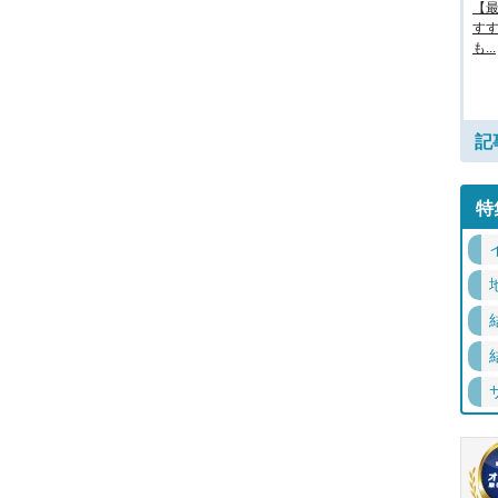
【最
す
も...
記
特