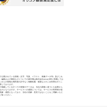
で公開されている情報（文字、写真、イラスト、画像データ等）及びこれ
・編集および構造などについての著作権は株式会社oricon MEに帰属してお
これらの情報を権利者の許可なく無断転載・複製などの二次利用を行うこ
禁じております。
で掲載しているすべての情報やデータは、当社の調査に基づいた結果から
ものとなりますが、サービスへの感想については、サービスの利用者が提
見解・感想となっており、当社の見解・意見ではないことをご理解いただ
ご覧ください。