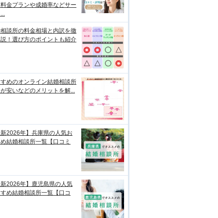
？料金プランや成婚率などサー
..
婚相談所の料金相場と内訳を徹
解説！選び方のポイントも紹介
すすめのオンライン結婚相談所
が安いなどのメリットを解...
新2026年】兵庫県の人気お
すめ結婚相談所一覧【口コミ
新2026年】鹿児島県の人気
すすめ結婚相談所一覧【口コ