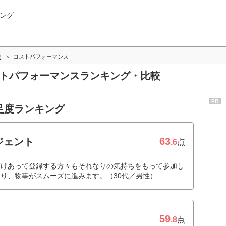
ング
版
コストパフォーマンス
ストパフォーマンスランキング・比較
PR
足度ランキング
63
ジェント
.6
点
だけあって登録する方々もそれなりの気持ちをもって参加し
り、物事がスムーズに進みます。（30代／男性）
59
.8
点