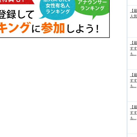
【最
人気
【最
す
も...
【最
す
も...
【最
す
も...