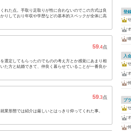
てくれた点。手取り足取りが性に合わないのでこの方式は良
登
っかりしており年収や学歴などの基本的スペックが全体に高
I
59
.4
点
入
人を選定してもらったのでものの考え方とか感覚にあまり相
だいた方と結婚できて、仲良く暮らせていることが一番良か
59
.3
点
プ
、就業形態では紹介は厳しいとはっきり仰ってくれた事。