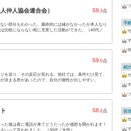
59
法人仲人協会連合会）
.3
点
手
りない部分もわかった。最終的には縁がなかったが本人なり
は比較にならない程に充実した活動ができた。（40代／
59
.0
点
紹
ージを送り、その反応が見れる。他社では、条件だけ見て、
否が決まる所があったので、自分の個性が出しやすい。
58
ント
.2
点
担
会った後は夜に電話が来てどうだったか感想を聞かれます！
さいって言われました。（30代／女性）