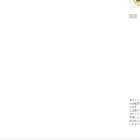
PR
当サイト
らの配置
ります。
とは固く
当サイト
作成した
出された
いた上で