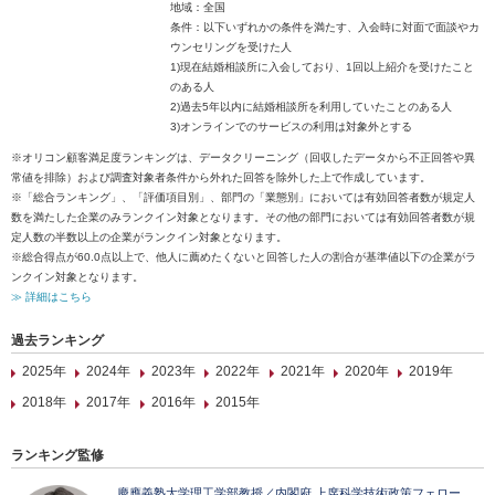
地域：全国
条件：以下いずれかの条件を満たす、入会時に対面で面談やカ
ウンセリングを受けた人
1)現在結婚相談所に入会しており、1回以上紹介を受けたこと
のある人
2)過去5年以内に結婚相談所を利用していたことのある人
3)オンラインでのサービスの利用は対象外とする
※オリコン顧客満足度ランキングは、データクリーニング（回収したデータから不正回答や異
常値を排除）および調査対象者条件から外れた回答を除外した上で作成しています。
※「総合ランキング」、「評価項目別」、部門の「業態別」においては有効回答者数が規定人
数を満たした企業のみランクイン対象となります。その他の部門においては有効回答者数が規
定人数の半数以上の企業がランクイン対象となります。
※総合得点が60.0点以上で、他人に薦めたくないと回答した人の割合が基準値以下の企業がラ
ンクイン対象となります。
≫ 詳細はこちら
過去ランキング
2025年
2024年
2023年
2022年
2021年
2020年
2019年
2018年
2017年
2016年
2015年
ランキング監修
慶應義塾大学理工学部教授／内閣府 上席科学技術政策フェロー