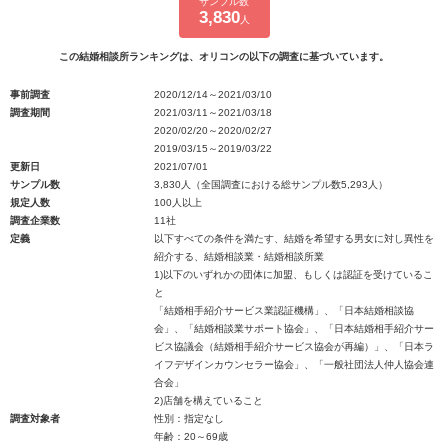
サンプル数
3,830
人
この結婚相談所ランキングは、オリコンの以下の調査に基づいています。
事前調査
2020/12/14～2021/03/10
調査期間
2021/03/11～2021/03/18
2020/02/20～2020/02/27
2019/03/15～2019/03/22
更新日
2021/07/01
サンプル数
3,830人（全国調査における総サンプル数5,293人）
規定人数
100人以上
調査企業数
11社
定義
以下すべての条件を満たす、結婚を希望する男女に対し異性を
紹介する、結婚相談業・結婚相談所業
1)以下のいずれかの団体に加盟、もしくは認証を受けているこ
と
「結婚相手紹介サービス業認証機構」、「日本結婚相談協
会」、「結婚相談業サポート協会」、「日本結婚相手紹介サー
ビス協議会（結婚相手紹介サービス協会が再編）」、「日本ラ
イフデザインカウンセラー協会」、「一般社団法人仲人協会連
合会」
2)店舗を構えていること
調査対象者
性別：指定なし
年齢：20～69歳