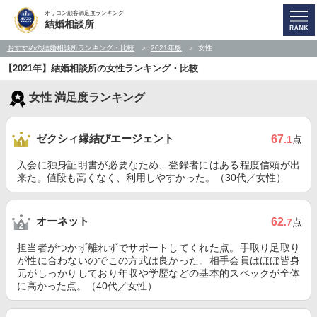
オリコン顧客満足度ランキング
結婚相談所
おすすめの結婚相談所ランキング・比較
2021年版
女性
【2021年】結婚相談所の女性ランキング・比較
女性 満足度ランキング
ゼクシィ縁結びエージェント
67
.1
点
入会に独身証明書が必要なため、登録者にはある程度信頼が出
来た。値段も高くなく、利用しやすかった。（30代／女性）
オーネット
62
.7
点
担当者がつかず離れずでサポートしてくれた点。手取り足取り
が性に合わないのでこの方式は良かった。相手会員はほぼ皆身
元がしっかりしており年収や学歴などの基本的スペックが全体
に高かった点。（40代／女性）