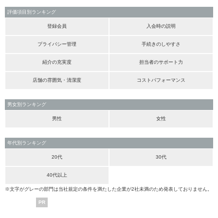
評価項目別ランキング
登録会員
入会時の説明
プライバシー管理
手続きのしやすさ
紹介の充実度
担当者のサポート力
店舗の雰囲気・清潔度
コストパフォーマンス
男女別ランキング
男性
女性
年代別ランキング
20代
30代
40代以上
※文字がグレーの部門は当社規定の条件を満たした企業が2社未満のため発表しておりません。
PR