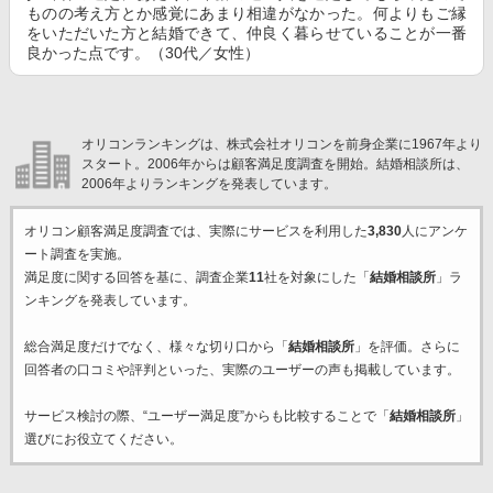
ものの考え方とか感覚にあまり相違がなかった。何よりもご縁
をいただいた方と結婚できて、仲良く暮らせていることが一番
良かった点です。（30代／女性）
オリコンランキングは、株式会社オリコンを前身企業に1967年より
スタート。2006年からは顧客満足度調査を開始。結婚相談所は、
2006年よりランキングを発表しています。
オリコン顧客満足度調査では、実際にサービスを利用した
3,830
人にアンケ
ート調査を実施。
満足度に関する回答を基に、調査企業
11
社を対象にした「
結婚相談所
」ラ
ンキングを発表しています。
総合満足度だけでなく、様々な切り口から「
結婚相談所
」を評価。さらに
回答者の口コミや評判といった、実際のユーザーの声も掲載しています。
サービス検討の際、“ユーザー満足度”からも比較することで「
結婚相談所
」
選びにお役立てください。