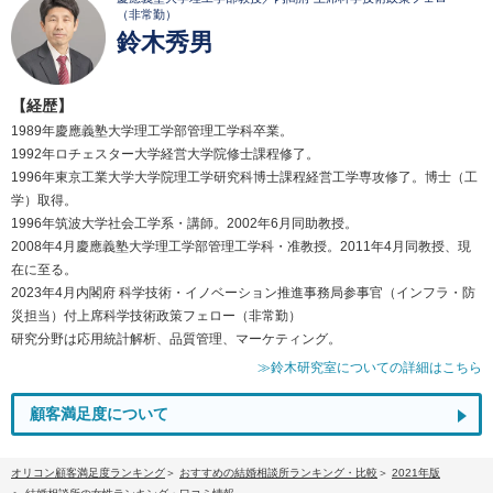
（非常勤）
鈴木秀男
【経歴】
1989年慶應義塾大学理工学部管理工学科卒業。
1992年ロチェスター大学経営大学院修士課程修了。
1996年東京工業大学大学院理工学研究科博士課程経営工学専攻修了。博士（工
学）取得。
1996年筑波大学社会工学系・講師。2002年6月同助教授。
2008年4月慶應義塾大学理工学部管理工学科・准教授。2011年4月同教授、現
在に至る。
2023年4月内閣府 科学技術・イノベーション推進事務局参事官（インフラ・防
災担当）付上席科学技術政策フェロー（非常勤）
研究分野は応用統計解析、品質管理、マーケティング。
≫鈴木研究室についての詳細はこちら
顧客満足度について
オリコン顧客満足度ランキング
おすすめの結婚相談所ランキング・比較
2021年版