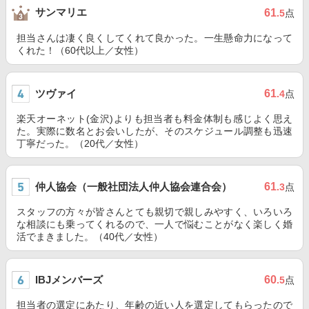
サンマリエ
61
.5
点
担当さんは凄く良くしてくれて良かった。一生懸命力になって
くれた！（60代以上／女性）
ツヴァイ
61
.4
点
楽天オーネット(金沢)よりも担当者も料金体制も感じよく思え
た。実際に数名とお会いしたが、そのスケジュール調整も迅速
丁寧だった。（20代／女性）
仲人協会（一般社団法人仲人協会連合会）
61
.3
点
スタッフの方々が皆さんとても親切で親しみやすく、いろいろ
な相談にも乗ってくれるので、一人で悩むことがなく楽しく婚
活でまきました。（40代／女性）
IBJメンバーズ
60
.5
点
担当者の選定にあたり、年齢の近い人を選定してもらったので