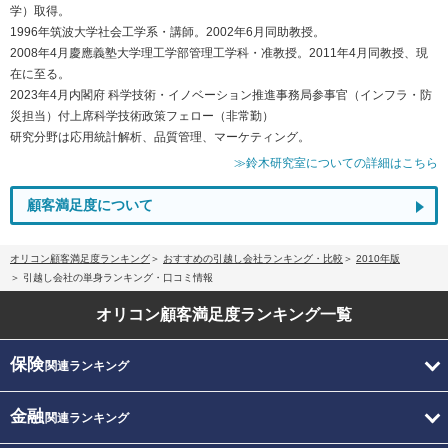
学）取得。
1996年筑波大学社会工学系・講師。2002年6月同助教授。
2008年4月慶應義塾大学理工学部管理工学科・准教授。2011年4月同教授、現
在に至る。
2023年4月内閣府 科学技術・イノベーション推進事務局参事官（インフラ・防
災担当）付上席科学技術政策フェロー（非常勤）
研究分野は応用統計解析、品質管理、マーケティング。
≫鈴木研究室についての詳細はこちら
顧客満足度について
オリコン顧客満足度ランキング
おすすめの引越し会社ランキング・比較
2010年版
引越し会社の単身ランキング・口コミ情報
オリコン顧客満足度
ランキング一覧
保険
関連ランキング
金融
関連ランキング