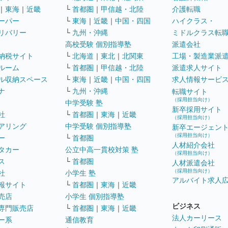
｜
東海
｜
近畿
└
首都圏
｜
甲信越・北陸
介護転職
ーパー
└
東海
｜
近畿
｜
中国・四国
ハイクラス・
リバリー
└
九州・沖縄
ミドルクラス転
高校受験 個別指導塾
派遣会社
納税サイト
└
北海道
｜
東北
｜
北関東
工場・製造業派
ルーム
└
首都圏
｜
甲信越・北陸
派遣求人サイト
ル収納スペース
└
東海
｜
近畿
｜
中国・四国
求人情報サービ
ナ
└
九州・沖縄
転職サイト
（採用担当向け）
中学受験 塾
新卒採用サイト
社
└
首都圏
｜
東海
｜
近畿
（採用担当向け）
アリング
中学受験 個別指導塾
新卒エージェン
（採用担当向け）
ー
└
首都圏
人材紹介会社
タカー
公立中高一貫校対策 塾
（採用担当向け）
ス
└
首都圏
人材派遣会社
（採用担当向け）
社
小学生 塾
アルバイト求人
報サイト
└
首都圏
｜
東海
｜
近畿
売店
小学生 個別指導塾
ビジネス
専門販売店
└
首都圏
｜
東海
｜
近畿
法人カーリース
ー系
通信教育