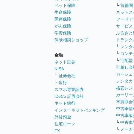
ペット保険
└
首都圏
生命保険
ネットス
医療保険
フードデ
がん保険
サービス
学資保険
ふるさと
保険相談ショップ
トランク
└
レンタ
└
コンテ
金融
└
宅配型
ネット証券
引越し会
NISA
カーシェ
└
証券会社
レンタカ
└
銀行
格安レン
スマホ専業証券
カーリー
iDeCo 証券会社
車買取会
ネット銀行
中古車情
インターネットバンキング
中古車販
外貨預金
└
中古車
住宅ローン
└
メーカ
FX