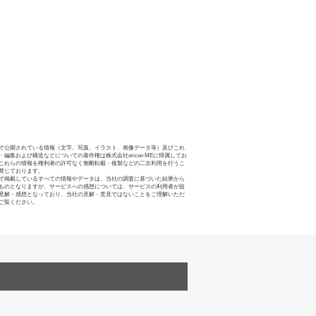
で公開されている情報（文字、写真、イラスト、画像データ等）及びこれ
・編集および構造などについての著作権は株式会社oricon MEに帰属してお
これらの情報を権利者の許可なく無断転載・複製などの二次利用を行うこ
禁じております。
で掲載しているすべての情報やデータは、当社の調査に基づいた結果から
ものとなりますが、サービスへの感想については、サービスの利用者が提
見解・感想となっており、当社の見解・意見ではないことをご理解いただ
ご覧ください。