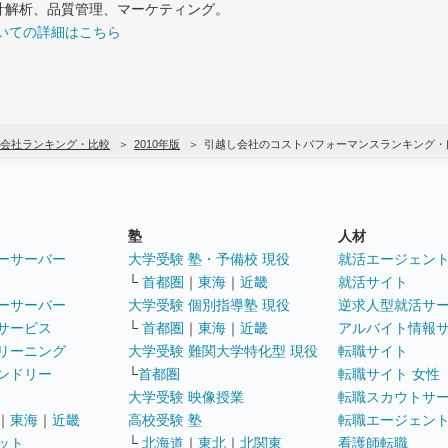
計解析、品質管理、マーケティング。
いての詳細はこちら
会社ランキング・比較
2010年版
引越し会社のコストパフォーマンスランキング・
塾
人材
ーサーバー
大学受験 塾・予備校 現役
就活エージェン
└
首都圏
｜
東海
｜
近畿
就活サイト
ーサーバー
大学受験 個別指導塾 現役
逆求人型就活サ
サービス
└
首都圏
｜
東海
｜
近畿
アルバイト情報
リーニング
大学受験 難関大学特化型 現役
転職サイト
ンドリー
└
首都圏
転職サイト 女性
大学受験 映像授業
転職スカウトサ
｜
東海
｜
近畿
高校受験 塾
転職エージェン
ット
└
北海道
｜
東北
｜
北関東
看護師転職