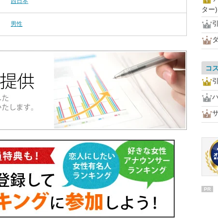
西日本
ター)
男性
コ
PR