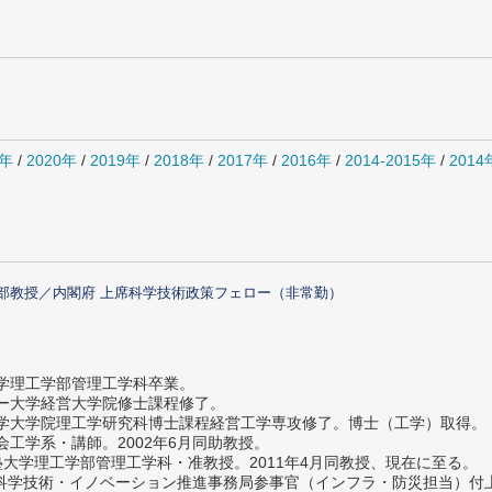
1年
/
2020年
/
2019年
/
2018年
/
2017年
/
2016年
/
2014-2015年
/
201
部教授／内閣府 上席科学技術政策フェロー（非常勤）
大学理工学部管理工学科卒業。
ター大学経営大学院修士課程修了。
大学大学院理工学研究科博士課程経営工学専攻修了。博士（工学）取得。
社会工学系・講師。2002年6月同助教授。
義塾大学理工学部管理工学科・准教授。2011年4月同教授、現在に至る。
府 科学技術・イノベーション推進事務局参事官（インフラ・防災担当）