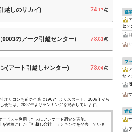
74
引越しのサカイ)
.13
点
営
セン
73
0003のアーク引越センター)
.81
点
プ
73
ン(アート引越しセンター)
.04
点
セン
オリコンを前身企業に1967年よりスタート。2006年から
し会社は、2007年よりランキングを発表しています。
運
サービスを利用した
人にアンケート調査を実施。
社を対象にした「
引越し会社
」ランキングを発表していま