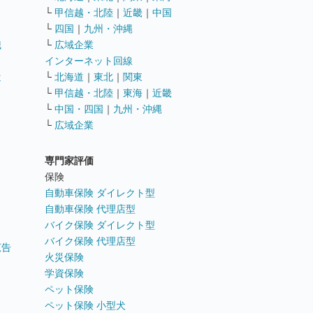
└
甲信越・北陸
｜
近畿
｜
中国
└
四国
｜
九州・沖縄
職
└
広域企業
インターネット回線
遣
└
北海道
｜
東北
｜
関東
└
甲信越・北陸
｜
東海
｜
近畿
ス
└
中国・四国
｜
九州・沖縄
└
広域企業
専門家評価
ト
保険
自動車保険 ダイレクト型
自動車保険 代理店型
バイク保険 ダイレクト型
バイク保険 代理店型
広告
火災保険
学資保険
ペット保険
ペット保険 小型犬