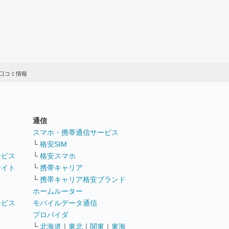
口コミ情報
通信
ト
スマホ・携帯通信サービス
└
格安SIM
ービス
└
格安スマホ
サイト
└
携帯キャリア
└
携帯キャリア格安ブランド
ホームルーター
ービス
モバイルデータ通信
ト
プロバイダ
└
北海道
｜
東北
｜
関東
｜
東海