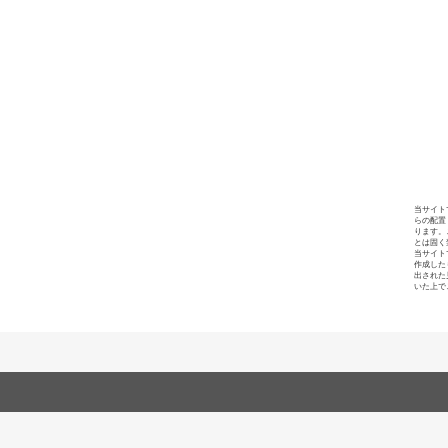
当サイト
らの配置
ります。
とは固く
当サイト
作成した
出された
いた上で