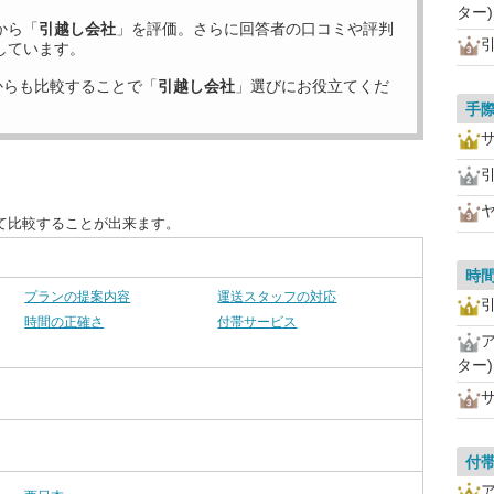
ター)
から「
引越し会社
」を評価。さらに回答者の口コミや評判
しています。
からも比較することで「
引越し会社
」選びにお役立てくだ
手
て比較することが出来ます。
時
プランの提案内容
運送スタッフの対応
時間の正確さ
付帯サービス
ター)
付