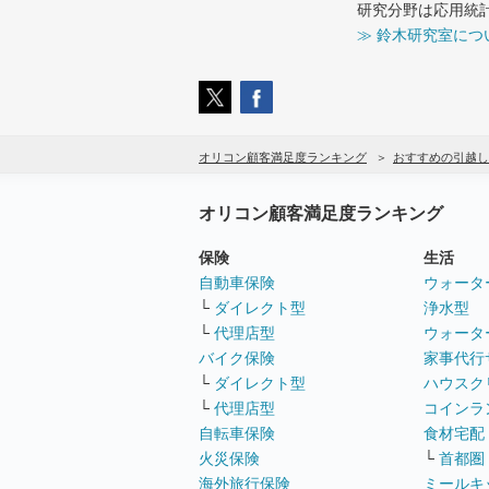
研究分野は応用統
≫ 鈴木研究室につ
オリコン顧客満足度ランキング
おすすめの引越し
オリコン顧客満足度ランキング
保険
生活
自動車保険
ウォータ
└
ダイレクト型
浄水型
└
代理店型
ウォータ
バイク保険
家事代行
└
ダイレクト型
ハウスク
└
代理店型
コインラ
自転車保険
食材宅配
火災保険
└
首都圏
海外旅行保険
ミールキ