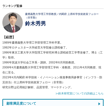
ランキング監修
慶應義塾大学理工学部教授／内閣府 上席科学技術政策フェロー
（非常勤）
鈴木秀男
【経歴】
1989年慶應義塾大学理工学部管理工学科卒業。
1992年ロチェスター大学経営大学院修士課程修了。
1996年東京工業大学大学院理工学研究科博士課程経営工学専攻修了。博士（工
学）取得。
1996年筑波大学社会工学系・講師。2002年6月同助教授。
2008年4月慶應義塾大学理工学部管理工学科・准教授。2011年4月同教授、現
在に至る。
2023年4月内閣府 科学技術・イノベーション推進事務局参事官（インフラ・防
災担当）付上席科学技術政策フェロー（非常勤）
研究分野は応用統計解析、品質管理、マーケティング。
≫鈴木研究室についての詳細はこちら
顧客満足度について