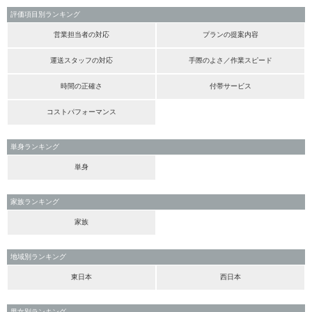
評価項目別ランキング
営業担当者の対応
プランの提案内容
運送スタッフの対応
手際のよさ／作業スピード
時間の正確さ
付帯サービス
コストパフォーマンス
単身ランキング
単身
家族ランキング
家族
地域別ランキング
東日本
西日本
男女別ランキング