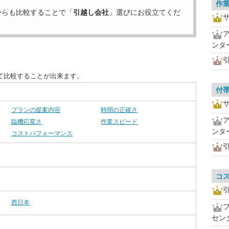
作
からも比較することで「
引越し会社
」選びにお役立てくだ
ンタ
て比較することが出来ます。
付
プランの提案内容
時間の正確さ
臨機応変さ
作業スピード
ンタ
コストパフォーマンス
コ
西日本
セン