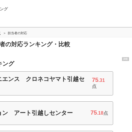
ング
版
担当者の対応
当者の対応ランキング・比較
PR
キング
ニエンス クロネコヤマト引越セ
75
.31
点
75
ョン アート引越しセンター
.18
点