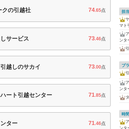
74
ークの引越社
.65
点
担
マト
73
越しサービス
.46
点
ンタ
プ
73
 引越しのサカイ
.00
点
ンタ
71
 ハート引越センター
.85
点
時
71
センター
.46
点
ンタ