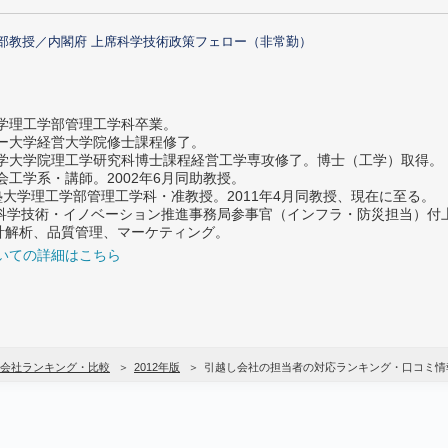
部教授／内閣府 上席科学技術政策フェロー（非常勤）
大学理工学部管理工学科卒業。
ター大学経営大学院修士課程修了。
大学大学院理工学研究科博士課程経営工学専攻修了。博士（工学）取得。
社会工学系・講師。2002年6月同助教授。
義塾大学理工学部管理工学科・准教授。2011年4月同教授、現在に至る。
府 科学技術・イノベーション推進事務局参事官（インフラ・防災担当）
計解析、品質管理、マーケティング。
いての詳細はこちら
会社ランキング・比較
2012年版
引越し会社の担当者の対応ランキング・口コミ情