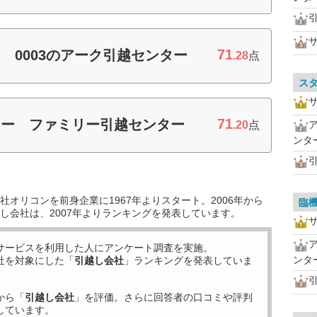
71
 0003のアーク引越センター
.28
点
ス
71
ター ファミリー引越センター
.20
点
ンタ
オリコンを前身企業に1967年よりスタート。2006年から
臨
し会社は、2007年よりランキングを発表しています。
サービスを利用した
人にアンケート調査を実施。
ンタ
社を対象にした「
引越し会社
」ランキングを発表していま
から「
引越し会社
」を評価。さらに回答者の口コミや評判
しています。