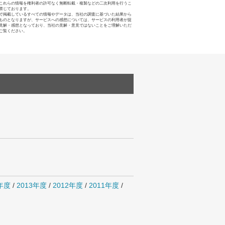
これらの情報を権利者の許可なく無断転載・複製などの二次利用を行うこ
禁じております。
で掲載しているすべての情報やデータは、当社の調査に基づいた結果から
ものとなりますが、サービスへの感想については、サービスの利用者が提
見解・感想となっており、当社の見解・意見ではないことをご理解いただ
ご覧ください。
4年度
/
2013年度
/
2012年度
/
2011年度
/