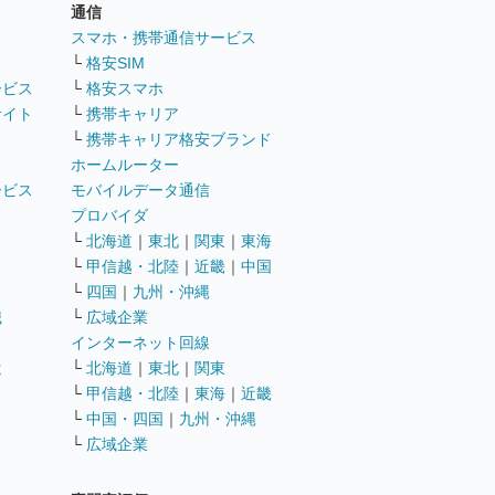
通信
ト
スマホ・携帯通信サービス
└
格安SIM
ービス
└
格安スマホ
サイト
└
携帯キャリア
└
携帯キャリア格安ブランド
ホームルーター
ービス
モバイルデータ通信
ト
プロバイダ
└
北海道
｜
東北
｜
関東
｜
東海
└
甲信越・北陸
｜
近畿
｜
中国
└
四国
｜
九州・沖縄
職
└
広域企業
インターネット回線
遣
└
北海道
｜
東北
｜
関東
└
甲信越・北陸
｜
東海
｜
近畿
ス
└
中国・四国
｜
九州・沖縄
└
広域企業