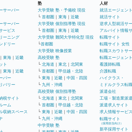
塾
人材
ーサーバー
大学受験 塾・予備校 現役
就活エージェン
└
首都圏
｜
東海
｜
近畿
就活サイト
ーサーバー
大学受験 個別指導塾 現役
逆求人型就活サ
サービス
└
首都圏
｜
東海
｜
近畿
アルバイト情報
リーニング
大学受験 難関大学特化型 現役
転職サイト
ンドリー
└
首都圏
転職サイト 女性
大学受験 映像授業
転職スカウトサ
｜
東海
｜
近畿
高校受験 塾
転職エージェン
ット
└
北海道
｜
東北
｜
北関東
看護師転職
｜
東海
｜
近畿
└
首都圏
｜
甲信越・北陸
介護転職
ーパー
└
東海
｜
近畿
｜
中国・四国
ハイクラス・
リバリー
└
九州・沖縄
ミドルクラス転
高校受験 個別指導塾
派遣会社
納税サイト
└
北海道
｜
東北
｜
北関東
工場・製造業派
ルーム
└
首都圏
｜
甲信越・北陸
派遣求人サイト
ル収納スペース
└
東海
｜
近畿
｜
中国・四国
求人情報サービ
ナ
└
九州・沖縄
転職サイト
（採用担当向け）
中学受験 塾
新卒採用サイト