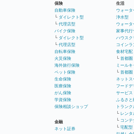
保険
生活
自動車保険
ウォータ
└
ダイレクト型
浄水型
└
代理店型
ウォータ
バイク保険
家事代行
└
ダイレクト型
ハウスク
└
代理店型
コインラ
自転車保険
食材宅配
火災保険
└
首都圏
海外旅行保険
ミールキ
ペット保険
└
首都圏
生命保険
ネットス
医療保険
フードデ
がん保険
サービス
学資保険
ふるさと
保険相談ショップ
トランク
└
レンタ
└
コンテ
金融
└
宅配型
ネット証券