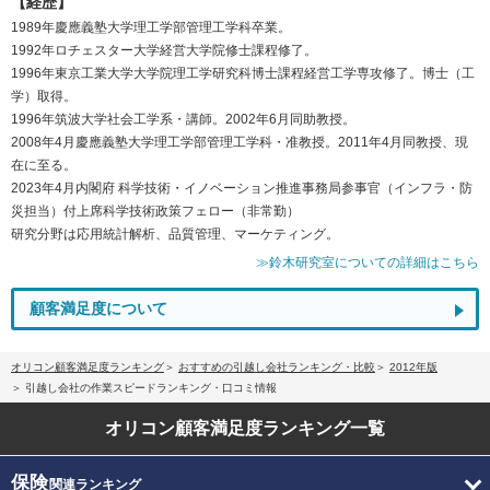
【経歴】
1989年慶應義塾大学理工学部管理工学科卒業。
1992年ロチェスター大学経営大学院修士課程修了。
1996年東京工業大学大学院理工学研究科博士課程経営工学専攻修了。博士（工
学）取得。
1996年筑波大学社会工学系・講師。2002年6月同助教授。
2008年4月慶應義塾大学理工学部管理工学科・准教授。2011年4月同教授、現
在に至る。
2023年4月内閣府 科学技術・イノベーション推進事務局参事官（インフラ・防
災担当）付上席科学技術政策フェロー（非常勤）
研究分野は応用統計解析、品質管理、マーケティング。
≫鈴木研究室についての詳細はこちら
顧客満足度について
オリコン顧客満足度ランキング
おすすめの引越し会社ランキング・比較
2012年版
引越し会社の作業スピードランキング・口コミ情報
オリコン顧客満足度
ランキング一覧
保険
関連ランキング