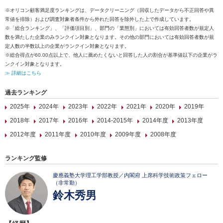
※オリコン顧客満足度ランキングは、データクリーニング（回収したデータから不正回答や異
常値を排除）および調査対象者条件から外れた回答を除外した上で作成しています。
※「総合ランキング」、「評価項目別」、部門の「業態別」においては有効回答者数が規定人
数を満たした企業のみランクイン対象となります。その他の部門においては有効回答者数が規
定人数の半数以上の企業がランクイン対象となります。
※総合得点が60.00点以上で、他人に薦めたくないと回答した人の割合が基準値以下の企業がラ
ンクイン対象となります。
≫ 詳細はこちら
過去ランキング
2025年
2024年
2023年
2022年
2021年
2020年
2019年
2018年
2017年
2016年
2014-2015年
2014年度
2013年度
2012年度
2011年度
2010年度
2009年度
2008年度
ランキング監修
慶應義塾大学理工学部教授／内閣府 上席科学技術政策フェロー
（非常勤）
鈴木秀男