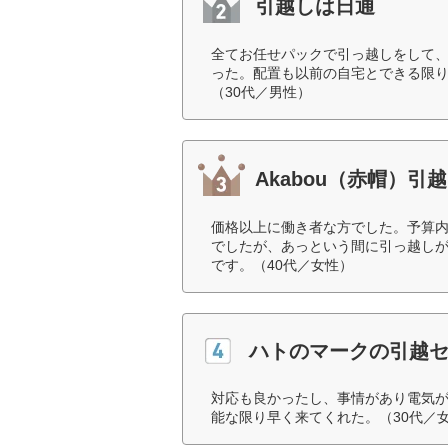
引越しは日通
全てお任せパックで引っ越しをして
った。配置も以前の自宅とできる限り
（30代／男性）
Akabou（赤帽）引越
価格以上に働き者な方でした。予算内
でしたが、あっという間に引っ越し
です。（40代／女性）
ハトのマークの引越
対応も良かったし、事情があり電気
能な限り早く来てくれた。（30代／