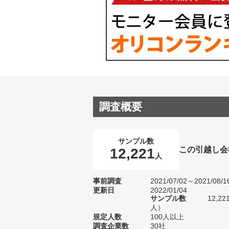
調査概要
サンプル数
この引越し会
12,221
人
事前調査
2021/07/02～2021/08/1
更新日
2022/01/04
サンプル数
12,2
人）
規定人数
100人以上
調査企業数
30社