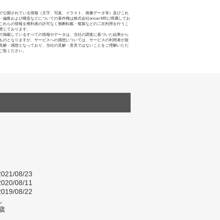
で公開されている情報（文字、写真、イラスト、画像データ等）及びこれ
・編集および構造などについての著作権は株式会社oricon MEに帰属してお
これらの情報を権利者の許可なく無断転載・複製などの二次利用を行うこ
禁じております。
で掲載しているすべての情報やデータは、当社の調査に基づいた結果から
ものとなりますが、サービスへの感想については、サービスの利用者が提
見解・感想となっており、当社の見解・意見ではないことをご理解いただ
ご覧ください。
021/08/23
020/08/11
019/08/22
し
歳