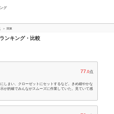
ング
版
関東
東ランキング・比較
77
.0
点
スにしまい、クローゼットにセットするなど。きめ細やかな
指示が的確でみんながスムーズに作業していた。見ていて感