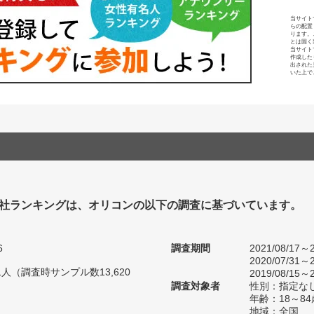
当サイト
らの配置
ります。
とは固く
当サイト
作成した
出された
いた上で
社ランキングは、オリコンの以下の調査に基づいています。
6
調査期間
2021/08/17～2
2020/07/31～2
21人（調査時サンプル数13,620
2019/08/15～2
調査対象者
性別：指定な
年齢：18～84
地域：全国