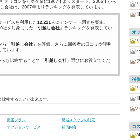
オリコンを前身企業に1967年よりスタート。2006年から
し会社は、2007年よりランキングを発表しています。
サービスを利用した
12,221
人にアンケート調査を実施。
30
社を対象にした「
引越し会社
」ランキングを発表してい
オ
から「
引越し会社
」を評価。さらに回答者の口コミや評判
しています。
からも比較することで「
引越し会社
」選びにお役立てくだ
補
て比較することが出来ます。
提案プラン
現場スタッフの対応
コ
オプションサービス
補償内容
A