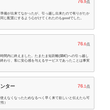
76
.9
点
、準備が出来てなかったが、引っ越し出来たので有りがたか
同じ配置にするよう心がけてくれたのもgoodでした。
76
.6
点
時間内に終えました。たまたま短距離(隣町)への引っ越し
が終わり、客に安心感を与えるサービスであったことは事実
76
センター
.1
点
が使えなくなったためなるべく早く来て欲しいと伝えたら可
女性）