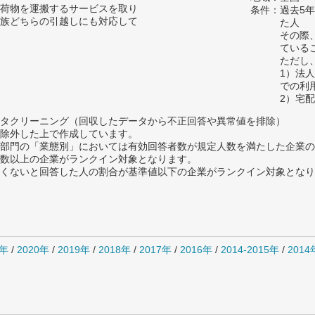
荷物を運搬するサービスを取り
条件：過去5
族どちらの引越しにも対応して
た人
その際
ている
ただし
1）法
での利
2）宅
タクリーニング（回収したデータから不正回答や異常値を排除）
除外した上で作成しています。
部門の「業態別」においては有効回答者数が規定人数を満たした企業の
数以上の企業がランクイン対象となります。
めたくないと回答した人の割合が基準値以下の企業がランクイン対象とな
1年
/
2020年
/
2019年
/
2018年
/
2017年
/
2016年
/
2014-2015年
/
201