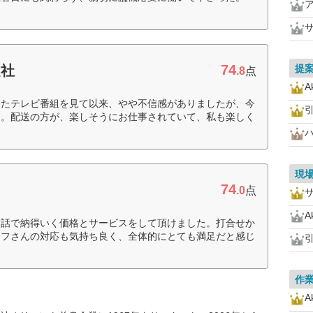
74
越社
提
.8
点
A
したテレビ番組を見て以来、やや不信感がありましたが、今
た。配送の方が、楽しそうにお仕事されていて、私も楽しく
現
74
.0
点
A
お話で納得いく価格とサービスをして頂けました。打合せか
ッフさんの対応も気持ち良く、全体的にとても満足だと感じ
作
A