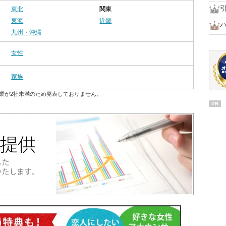
東北
関東
東海
近畿
九州・沖縄
女性
家族
業が2社未満のため発表しておりません。
PR