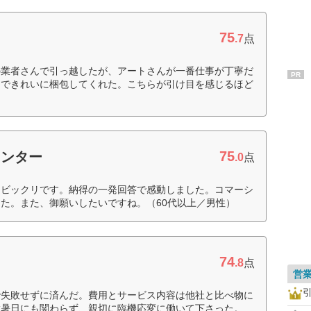
75
.7
点
の業者さんで引っ越したが、アートさんが一番仕事が丁寧だ
PR
まできれいに梱包してくれた。こちらが引け目を感じるほど
75
センター
.0
点
、ビックリです。納得の一発回答で感動しました。コマーシ
た。また、御願いしたいですね。（60代以上／男性）
74
.8
点
営
で失敗せずに済んだ。費用とサービス内容は他社と比べ物に
猛暑日にも関わらず、親切に臨機応変に働いて下さった。