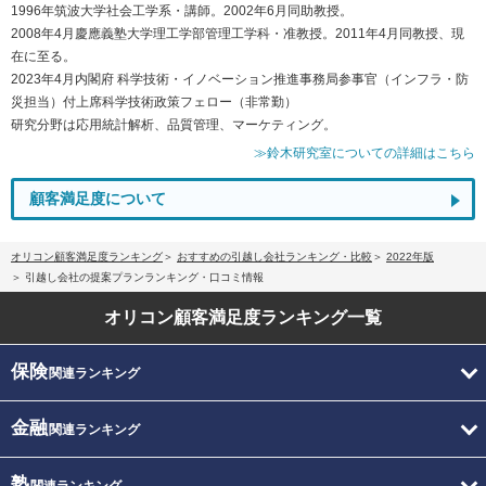
1996年筑波大学社会工学系・講師。2002年6月同助教授。
2008年4月慶應義塾大学理工学部管理工学科・准教授。2011年4月同教授、現
在に至る。
2023年4月内閣府 科学技術・イノベーション推進事務局参事官（インフラ・防
災担当）付上席科学技術政策フェロー（非常勤）
研究分野は応用統計解析、品質管理、マーケティング。
≫鈴木研究室についての詳細はこちら
顧客満足度について
オリコン顧客満足度ランキング
おすすめの引越し会社ランキング・比較
2022年版
引越し会社の提案プランランキング・口コミ情報
オリコン顧客満足度
ランキング一覧
保険
関連ランキング
金融
関連ランキング
塾