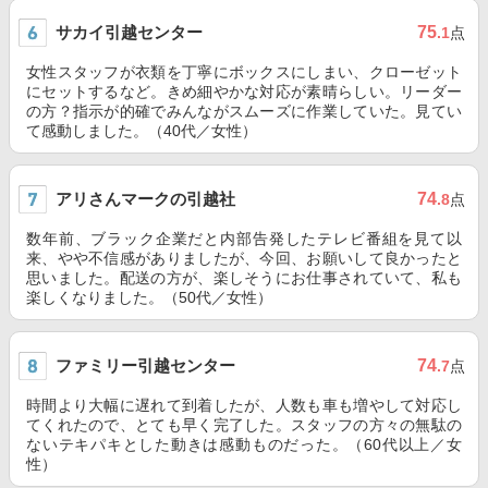
サカイ引越センター
75
.1
点
女性スタッフが衣類を丁寧にボックスにしまい、クローゼット
にセットするなど。きめ細やかな対応が素晴らしい。リーダー
の方？指示が的確でみんながスムーズに作業していた。見てい
て感動しました。（40代／女性）
アリさんマークの引越社
74
.8
点
数年前、ブラック企業だと内部告発したテレビ番組を見て以
来、やや不信感がありましたが、今回、お願いして良かったと
思いました。配送の方が、楽しそうにお仕事されていて、私も
楽しくなりました。（50代／女性）
ファミリー引越センター
74
.7
点
時間より大幅に遅れて到着したが、人数も車も増やして対応し
てくれたので、とても早く完了した。スタッフの方々の無駄の
ないテキパキとした動きは感動ものだった。（60代以上／女
性）