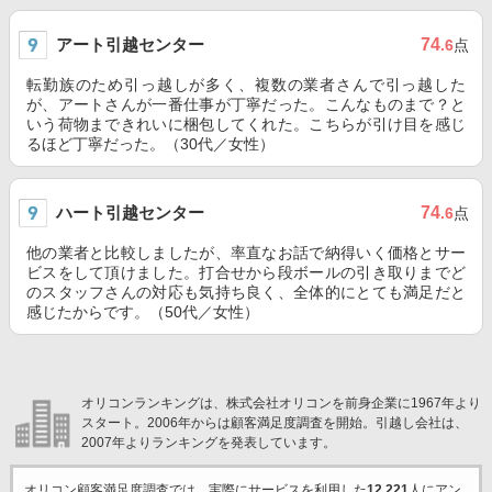
アート引越センター
74
.6
点
転勤族のため引っ越しが多く、複数の業者さんで引っ越した
が、アートさんが一番仕事が丁寧だった。こんなものまで？と
いう荷物まできれいに梱包してくれた。こちらが引け目を感じ
るほど丁寧だった。（30代／女性）
ハート引越センター
74
.6
点
他の業者と比較しましたが、率直なお話で納得いく価格とサー
ビスをして頂けました。打合せから段ボールの引き取りまでど
のスタッフさんの対応も気持ち良く、全体的にとても満足だと
感じたからです。（50代／女性）
オリコンランキングは、株式会社オリコンを前身企業に1967年より
スタート。2006年からは顧客満足度調査を開始。引越し会社は、
2007年よりランキングを発表しています。
オリコン顧客満足度調査では、実際にサービスを利用した
12,221
人にアン