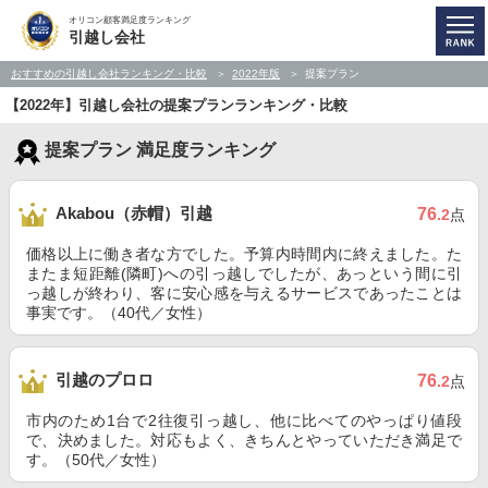
オリコン顧客満足度ランキング
引越し会社
おすすめの引越し会社ランキング・比較
2022年版
提案プラン
【2022年】引越し会社の提案プランランキング・比較
提案プラン 満足度ランキング
Akabou（赤帽）引越
76
.2
点
価格以上に働き者な方でした。予算内時間内に終えました。た
またま短距離(隣町)への引っ越しでしたが、あっという間に引
っ越しが終わり、客に安心感を与えるサービスであったことは
事実です。（40代／女性）
引越のプロロ
76
.2
点
市内のため1台で2往復引っ越し、他に比べてのやっぱり値段
で、決めました。対応もよく、きちんとやっていただき満足で
す。（50代／女性）