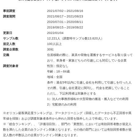
事前調査
2021/07/02～2021/08/16
調査期間
2021/08/17～2021/08/23
2020/07/31～2020/08/11
2019/08/15～2019/08/22
更新日
2022/01/04
サンプル数
12,221人（調査時サンプル数13,620人）
規定人数
100人以上
調査企業数
30社
定義
住居移動の際に、家具や荷物を運搬するサービスを取り扱って
おり、単身者・家族どちらの引越しにも対応している企業
調査対象者
性別：指定なし
年齢：18～84歳
地域：全国
条件：過去5年以内に引越し会社を利用して引越しを行った人
その際、引越し会社選定に関与し、代金を把握していること
ただし、下記利用者は対象外とする
1）法人の事務所移転や大型荷物の搬送・搬入などでの利用
2）宅配便のみの利用
※オリコン顧客満足度ランキングは、データクリーニング（回収したデータから不正回答や異
常値を排除）および調査対象者条件から外れた回答を除外した上で作成しています。
※「総合ランキング」、「評価項目別」、部門の「業態別」においては有効回答者数が規定人
数を満たした企業のみランクイン対象となります。その他の部門においては有効回答者数が規
定人数の半数以上の企業がランクイン対象となります。