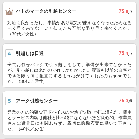
ハトのマークの引越センター
75
.6
点
対応も良かったし、事情があり電気が使えなくなったためなる
べく早く来て欲しいと伝えたら可能な限り早く来てくれた。
（30代／女性）
引越しは日通
75
.4
点
全てお任せパックで引っ越しをして、準備が出来てなかった
が、引っ越し出来たので有りがたかった。配置も以前の自宅と
できる限り同じ配置にするよう心がけてくれたのもgoodでし
た。（30代／男性）
アーク引越センター
75
.3
点
営業の方の的確なアドバイスのお陰で失敗せずに済んだ。費用
とサービス内容は他社と比べ物にならないほど良心的。作業員
さんは猛暑日にも関わらず、親切に臨機応変に働いて下さっ
た。（40代／女性）