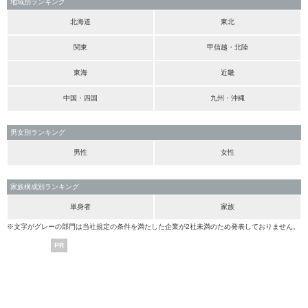
地域別ランキング
北海道
東北
関東
甲信越・北陸
東海
近畿
中国・四国
九州・沖縄
男女別ランキング
男性
女性
家族構成別ランキング
単身者
家族
※文字がグレーの部門は当社規定の条件を満たした企業が2社未満のため発表しておりません。
PR