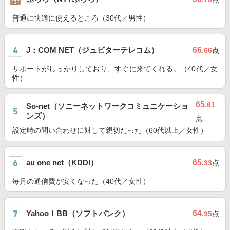
普通に快適に使えるところ（30代／男性）
J：COM NET（ジュピターテレコム）
66
.66
点
サポートがしっかりしており、すぐに来てくれる。（40代／女
性）
65
.61
So-net（ソニーネットワークコミュニケーショ
ンズ）
点
設定時の問い合わせに対して親切だった（60代以上／女性）
au one net（KDDI）
65
.33
点
毎月の通信費が安くなった（40代／女性）
Yahoo！BB（ソフトバンク）
64
.95
点