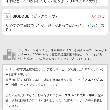
不明なところの照会に対して対応がよい（60代以上／男性）
BIGLOBE（ビッグローブ）
64
.57
点
初めての光回線でしたが、割引があって助かった。（40代／男
性）
オリコンランキングは、株式会社オリコンを前身企業に1967年より
スタート。2006年からは顧客満足度調査を開始。プロバイダ 九
州・沖縄は、2007年よりランキングを発表しています。
オリコン顧客満足度調査では、実際にサービスを利用した
1,926
人にアンケ
ート調査を実施。
満足度に関する回答を基に、調査企業
158
社を対象にした「
プロバイダ 九
州・沖縄
」ランキングを発表しています。
総合満足度だけでなく、様々な切り口から「
プロバイダ 九州・沖縄
」を評
価。さらに回答者の口コミや評判といった、実際のユーザーの声も掲載し
ています。