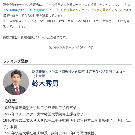
調査企業のサービス利用者に、「どの程度その企業のサービスを推奨したいか」について「
A:
とても薦めたい
」「
B:まあ薦めたい
」「
C:あまり薦めたくない
」「
D:全く薦めたくない
」の4段
階で評価をしてもらい比率を算出しています。
※10段階聴取については、A=9-10回答、B=6-8回答、C=3-5回答、D=1-2回答として割合を算
出しております。
商標対象は、回答者数が100人以上の企業です。
推奨意向データ（PDF）
ランキング監修
慶應義塾大学理工学部教授／内閣府 上席科学技術政策フェロー
（非常勤）
鈴木秀男
【経歴】
1989年慶應義塾大学理工学部管理工学科卒業。
1992年ロチェスター大学経営大学院修士課程修了。
1996年東京工業大学大学院理工学研究科博士課程経営工学専攻修了。博士（工
学）取得。
1996年筑波大学社会工学系・講師。2002年6月同助教授。