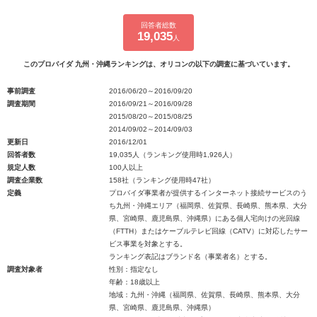
回答者総数
19,035
人
このプロバイダ 九州・沖縄ランキングは、オリコンの以下の調査に基づいています。
事前調査
2016/06/20～2016/09/20
調査期間
2016/09/21～2016/09/28
2015/08/20～2015/08/25
2014/09/02～2014/09/03
更新日
2016/12/01
回答者数
19,035人（ランキング使用時1,926人）
規定人数
100人以上
調査企業数
158社（ランキング使用時47社）
定義
プロバイダ事業者が提供するインターネット接続サービスのう
ち九州・沖縄エリア（福岡県、佐賀県、長崎県、熊本県、大分
県、宮崎県、鹿児島県、沖縄県）にある個人宅向けの光回線
（FTTH）またはケーブルテレビ回線（CATV）に対応したサー
ビス事業を対象とする。
ランキング表記はブランド名（事業者名）とする。
調査対象者
性別：指定なし
年齢：18歳以上
地域：九州・沖縄（福岡県、佐賀県、長崎県、熊本県、大分
県、宮崎県、鹿児島県、沖縄県）