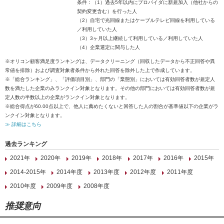
条件：（1）過去5年以内にプロバイダに新規加入（他社からの
契約変更含む）を行った人
（2）自宅で光回線またはケーブルテレビ回線を利用している
／利用していた人
（3）3ヶ月以上継続して利用している／利用していた人
（4）企業選定に関与した人
※オリコン顧客満足度ランキングは、データクリーニング（回収したデータから不正回答や異
常値を排除）および調査対象者条件から外れた回答を除外した上で作成しています。
※「総合ランキング」、「評価項目別」、部門の「業態別」においては有効回答者数が規定人
数を満たした企業のみランクイン対象となります。その他の部門においては有効回答者数が規
定人数の半数以上の企業がランクイン対象となります。
※総合得点が60.00点以上で、他人に薦めたくないと回答した人の割合が基準値以下の企業がラ
ンクイン対象となります。
≫ 詳細はこちら
過去ランキング
2021年
2020年
2019年
2018年
2017年
2016年
2015年
2014-2015年
2014年度
2013年度
2012年度
2011年度
2010年度
2009年度
2008年度
推奨意向