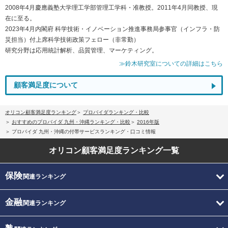
2008年4月慶應義塾大学理工学部管理工学科・准教授。2011年4月同教授、現
在に至る。
2023年4月内閣府 科学技術・イノベーション推進事務局参事官（インフラ・防
災担当）付上席科学技術政策フェロー（非常勤）
研究分野は応用統計解析、品質管理、マーケティング。
≫鈴木研究室についての詳細はこちら
顧客満足度について
オリコン顧客満足度ランキング
プロバイダランキング・比較
おすすめのプロバイダ 九州・沖縄ランキング・比較
2016年版
プロバイダ 九州・沖縄の付帯サービスランキング・口コミ情報
オリコン顧客満足度
ランキング一覧
保険
関連ランキング
金融
関連ランキング