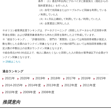
条件：（1）過去5年以内にプロバイダに新規加入（他社からの
契約変更含む）を行った人
（2）自宅で光回線またはケーブルテレビ回線を利用している
／利用していた人
（3）3ヶ月以上継続して利用している／利用していた人
（4）企業選定に関与した人
※オリコン顧客満足度ランキングは、データクリーニング（回収したデータから不正回答や異
常値を排除）および調査対象者条件から外れた回答を除外した上で作成しています。
※「総合ランキング」、「評価項目別」、部門の「業態別」においては有効回答者数が規定人
数を満たした企業のみランクイン対象となります。その他の部門においては有効回答者数が規
定人数の半数以上の企業がランクイン対象となります。
※総合得点が60.00点以上で、他人に薦めたくないと回答した人の割合が基準値以下の企業がラ
ンクイン対象となります。
≫ 詳細はこちら
過去ランキング
2021年
2020年
2019年
2018年
2017年
2016年
2015年
2014-2015年
2014年度
2013年度
2012年度
2011年度
2010年度
2009年度
2008年度
推奨意向