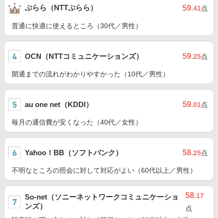
ぷらら（NTTぷらら）
59
.41
点
普通に快適に使えるところ（30代／男性）
OCN（NTTコミュニケーションズ）
59
.25
点
開通までの流れがわかりやすかった（10代／男性）
au one net（KDDI）
59
.01
点
毎月の通信費が安くなった（40代／女性）
Yahoo！BB（ソフトバンク）
58
.25
点
不明なところの照会に対して対応がよい（60代以上／男性）
58
.17
So-net（ソニーネットワークコミュニケーショ
ンズ）
点