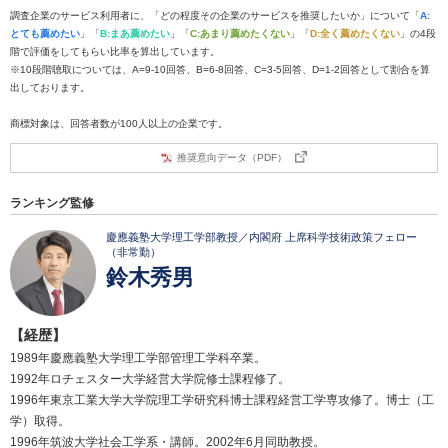
調査企業のサービス利用者に、「どの程度その企業のサービスを推奨したいか」について「
A:
とても薦めたい
」「
B:まあ薦めたい
」「
C:あまり薦めたくない
」「
D:全く薦めたくない
」の4段
階で評価をしてもらい比率を算出しています。
※10段階聴取については、A=9-10回答、B=6-8回答、C=3-5回答、D=1-2回答として割合を算
出しております。
商標対象は、回答者数が100人以上の企業です。
推奨意向データ（PDF）
ランキング監修
慶應義塾大学理工学部教授／内閣府 上席科学技術政策フェロー
（非常勤）
鈴木秀男
【経歴】
1989年慶應義塾大学理工学部管理工学科卒業。
1992年ロチェスター大学経営大学院修士課程修了。
1996年東京工業大学大学院理工学研究科博士課程経営工学専攻修了。博士（工
学）取得。
1996年筑波大学社会工学系・講師。2002年6月同助教授。