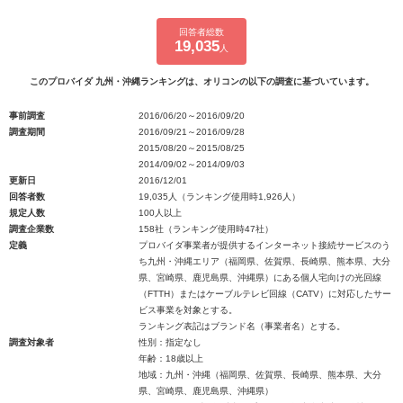
回答者総数
19,035
人
このプロバイダ 九州・沖縄ランキングは、オリコンの以下の調査に基づいています。
事前調査
2016/06/20～2016/09/20
調査期間
2016/09/21～2016/09/28
2015/08/20～2015/08/25
2014/09/02～2014/09/03
更新日
2016/12/01
回答者数
19,035人（ランキング使用時1,926人）
規定人数
100人以上
調査企業数
158社（ランキング使用時47社）
定義
プロバイダ事業者が提供するインターネット接続サービスのう
ち九州・沖縄エリア（福岡県、佐賀県、長崎県、熊本県、大分
県、宮崎県、鹿児島県、沖縄県）にある個人宅向けの光回線
（FTTH）またはケーブルテレビ回線（CATV）に対応したサー
ビス事業を対象とする。
ランキング表記はブランド名（事業者名）とする。
調査対象者
性別：指定なし
年齢：18歳以上
地域：九州・沖縄（福岡県、佐賀県、長崎県、熊本県、大分
県、宮崎県、鹿児島県、沖縄県）