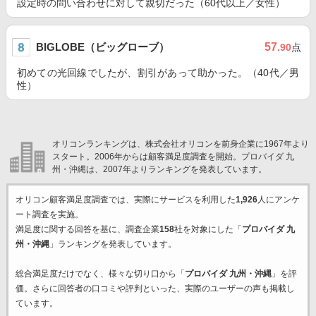
設定時の問い合わせに対して親切だった（60代以上／女性）
BIGLOBE（ビッグローブ）
57
.90
点
初めての光回線でしたが、割引があって助かった。（40代／男
性）
オリコンランキングは、株式会社オリコンを前身企業に1967年より
スタート。2006年からは顧客満足度調査を開始。プロバイダ 九
州・沖縄は、2007年よりランキングを発表しています。
オリコン顧客満足度調査では、実際にサービスを利用した
1,926
人にアンケ
ート調査を実施。
満足度に関する回答を基に、調査企業
158
社を対象にした「
プロバイダ 九
州・沖縄
」ランキングを発表しています。
総合満足度だけでなく、様々な切り口から「
プロバイダ 九州・沖縄
」を評
価。さらに回答者の口コミや評判といった、実際のユーザーの声も掲載し
ています。