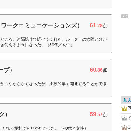
PR
61
ットワークコミュニケーションズ）
.28
点
たところ、遠隔操作で調べてくれた。ルーターの故障と分か
き使えるようになった。（30代／女性）
60
ローブ）
.86
点
線がつながらなくなったが、比較的早く開通することができ
加
B
59
ンク）
.57
点
ド
してくれて便利でありがたかった。（40代／女性）