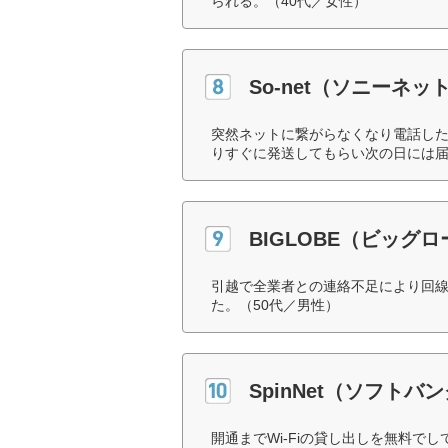
られる。（40代／女性）
So-net（ソニーネ
突然ネットに繋がらなくなり電話し
りすぐに発送してもらい次の日には届
BIGLOBE（ビッグ
引越で全業者との連絡不足により回
た。（50代／男性）
SpinNet（ソフトバ
開通までWi-Fiの貸し出しを無料で