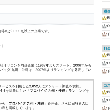
通
B
得点が50.00点以上の企業です。
ド
ト）
料
B
オリコンを前身企業に1967年よりスタート。2006年から
バイダ 九州・沖縄は、2007年よりランキングを発表してい
ド
コ
サービスを利用した
2,652
人にアンケート調査を実施。
44
社を対象にした「
プロバイダ 九州・沖縄
」ランキングを
B
から「
プロバイダ 九州・沖縄
」を評価。さらに回答者の口
の声も掲載しています。
ド