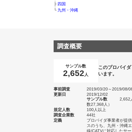
四国
九州・沖縄
調査概要
サンプル数
このプロバイダ
2,652
います。
人
事前調査
2019/03/20～2019/08/0
更新日
2019/12/02
サンプル数
2,6
数27,368人）
規定人数
100人以上
調査企業数
44社
定義
プロバイダ事業者が提供
スのうち、九州・沖縄エ
線/CATVに対応したサ