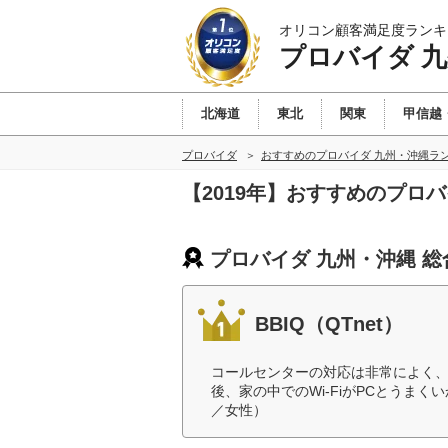
オリコン顧客満足度ランキ
プロバイダ 
北海道
東北
関東
甲信越
プロバイダ
おすすめのプロバイダ 九州・沖縄ラ
【2019年】おすすめのプロ
プロバイダ 九州・沖縄 
BBIQ（QTnet）
コールセンターの対応は非常によく
後、家の中でのWi-FiがPCとうま
／女性）