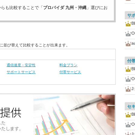
からも比較することで「
プロバイダ 九州・沖縄
」選びにお
サ
B
a
別に並び替えて比較することが出来ます。
付
通信速度・安定性
料金プラン
B
サポートサービス
付帯サービス
J
セ
B
J