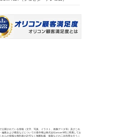
で公開されている情報（文字、写真、イラスト、画像データ等）及びこれ
・編集および構造などについての著作権は株式会社oricon MEに帰属してお
これらの情報を権利者の許可なく無断転載・複製などの二次利用を行うこ