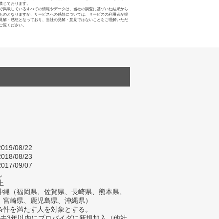
禁じております。
で掲載しているすべての情報やデータは、当社の調査に基づいた結果から
ものとなりますが、サービスへの感想については、サービスの利用者が提
見解・感想となっており、当社の見解・意見ではないことをご理解いただ
ご覧ください。
019/08/22
018/08/23
017/09/07
し
上
沖縄（福岡県、佐賀県、長崎県、熊本県、
、宮崎県、鹿児島県、沖縄県）
条件を満たす人を対象とする。
過去3年以内にプロバイダに新規加入（他社