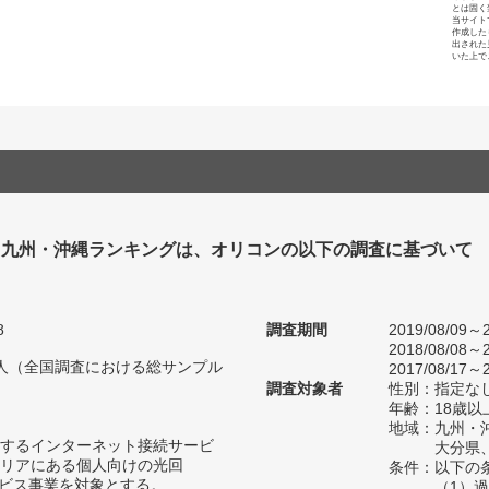
とは固く
当サイト
作成した
出された
いた上で
 九州・沖縄ランキングは、オリコンの以下の調査に基づいて
8
調査期間
2019/08/09～2
2018/08/08～2
52人（全国調査における総サンプル
2017/08/17～2
調査対象者
性別：指定な
年齢：18歳以
地域：九州・
するインターネット接続サービ
大分県
リアにある個人向けの光回
条件：以下の
ービス事業を対象とする。
（1）