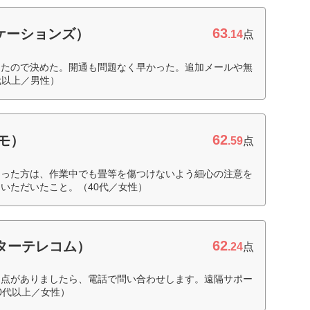
63
ニケーションズ）
.14
点
ったので決めた。開通も問題なく早かった。追加メールや無
代以上／男性）
62
コモ）
.59
点
さった方は、作業中でも畳等を傷つけないよう細心の注意を
いただいたこと。（40代／女性）
62
ピターテレコム）
.24
点
題点がありましたら、電話で問い合わせします。遠隔サポー
0代以上／女性）