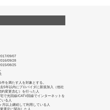
017/09/07
016/09/28
015/08/25
し
上
条件を満たす人を対象とする。
過去5年以内にプロバイダに新規加入（他社
契約変更含む）を行った人
自宅で光回線/CATV回線でインターネットを
ている人
3ヶ月以上継続して利用している人
企業選定に関与した人