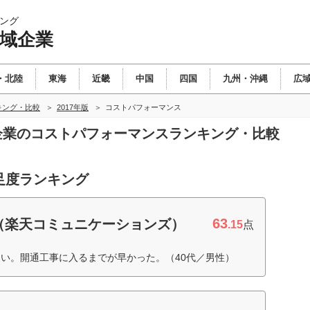
ング
広域企業
・北陸
東海
近畿
中国
四国
九州・沖縄
広
キング・比較
2017年版
コストパフォーマンス
域企業のコストパフォーマンスランキング・比較
足度ランキング
63
（楽天コミュニケーションズ）
.15
点
い。開通工事に入るまでが早かった。（40代／男性）