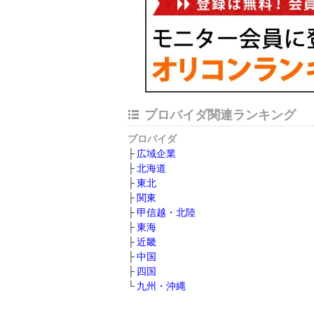
プロバイダ関連ランキング
プロバイダ
広域企業
北海道
東北
関東
甲信越・北陸
東海
近畿
中国
四国
九州・沖縄