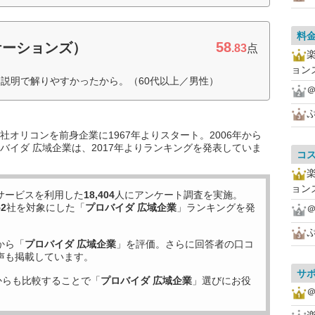
料
58
ケーションズ）
.83
点
ョン
説明で解りやすかったから。（60代以上／男性）
＠
オリコンを前身企業に1967年よりスタート。2006年から
バイダ 広域企業は、2017年よりランキングを発表していま
コ
ョン
サービスを利用した
18,404
人にアンケート調査を実施。
52
社を対象にした「
プロバイダ 広域企業
」ランキングを発
＠
から「
プロバイダ 広域企業
」を評価。さらに回答者の口コ
声も掲載しています。
サ
からも比較することで「
プロバイダ 広域企業
」選びにお役
＠