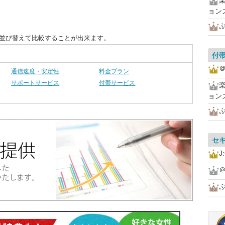
ョン
に並び替えて比較することが出来ます。
付
＠
通信速度・安定性
料金プラン
サポートサービス
付帯サービス
ョン
セ
J
＠