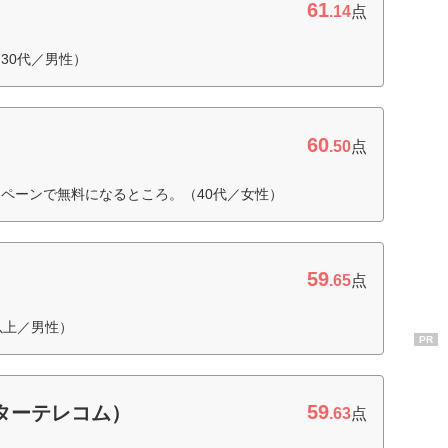
61
.14
点
30代／男性）
60
）
.50
点
ペーンで無料になるところ。（40代／女性）
59
.65
点
以上／男性）
PR
59
ピターテレコム）
.63
点