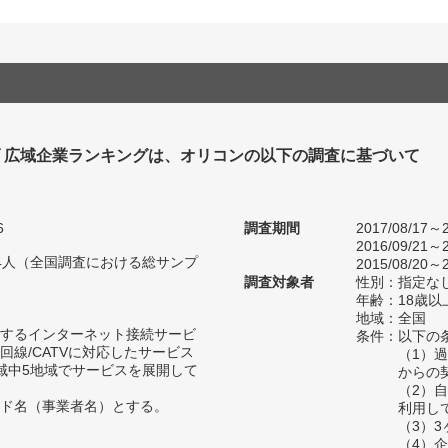
 広域企業ランキングは、オリコンの以下の調査に基づいて
6
調査期間
2017/08/17～2
2016/09/21～2
404人（全国調査における総サンプ
2015/08/20～2
調査対象者
性別：指定な
年齢：18歳以
地域：全国
するインターネット接続サービ
条件：以下の
回線/CATVに対応したサービス
（1）
域中5地域でサービスを展開して
からの
（2）
ド名（事業者名）とする。
利用し
（3）
（4）