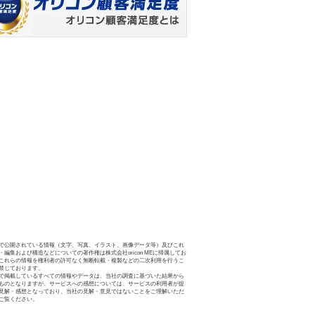
で公開されている情報（文字、写真、イラスト、画像データ等）及びこれ
・編集および構造などについての著作権は株式会社oricon MEに帰属してお
これらの情報を権利者の許可なく無断転載・複製などの二次利用を行うこ
禁じております。
で掲載しているすべての情報やデータは、当社の調査に基づいた結果から
ものとなりますが、サービスへの感想については、サービスの利用者が提
見解・感想となっており、当社の見解・意見ではないことをご理解いただ
ご覧ください。