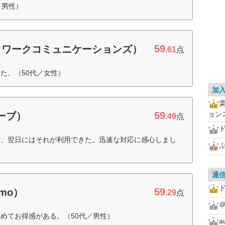
／男性）
59
ットワークコミュニケーションズ）
.61
点
た。（50代／女性）
加
59
ョン
ローブ）
.49
点
ド
ら、翌日にはそれが利用できた。迅速な対応に感心しまし
通
ド
59
omo）
.29
点
＠
めてお得感がある。（50代／男性）
a