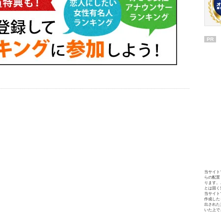
PR
当サイト
らの配置
ります。
とは固く
当サイト
作成した
出された
いた上で