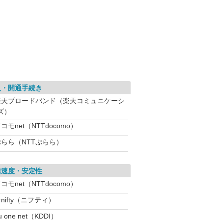
入・開通手続き
楽天ブロードバンド（楽天コミュニケーシ
ズ）
コモnet（NTTdocomo）
ぷらら（NTTぷらら）
信速度・安定性
コモnet（NTTdocomo）
nifty（ニフティ）
u one net（KDDI）