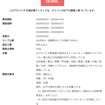
19,059
人
このプロバイダ 広域企業ランキングは、オリコンの以下の調査に基づいています。
事前調査
2020/05/07～2020/07/14
調査期間
2020/07/15～2020/07/27
2019/08/09～2019/08/22
2018/08/08～2018/08/23
更新日
2020/12/01
サンプル数
19,059人（調査時サンプル数27,034人）
規定人数
500人以上
調査企業数
51社
定義
1)プロバイダ事業者が提供するインターネット接続サービスの
うち、個人向けの光回線/CATVに対応している
2)北海道／東北／関東／甲信越・北陸／東海／近畿／中国／四
国／九州・沖縄エリアのうち、9地域中5地域以上でサービスを
展開している
調査対象者
性別：指定なし
年齢：18～84歳
地域：全国
条件：以下の条件を満たす人を対象とする
（1）過去5年以内にプロバイダに新規加入（他社からの契約変
更含む）を行った人
（2）自宅で光回線/CATV回線でインターネットを利用してい
る