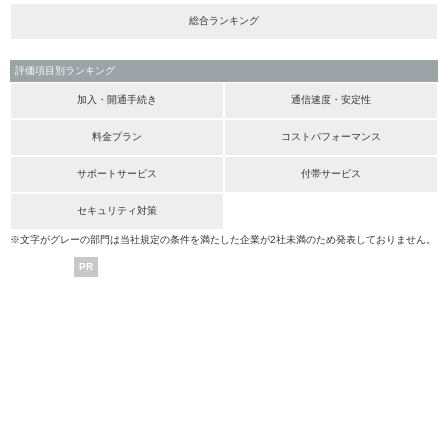
総合ランキング
評価項目別ランキング
加入・開通手続き
通信速度・安定性
料金プラン
コストパフォーマンス
サポートサービス
付帯サービス
セキュリティ対策
※文字がグレーの部門は当社規定の条件を満たした企業が2社未満のため発表しておりません。
PR