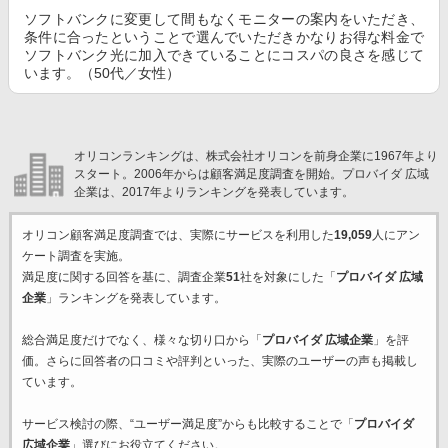
ソフトバンクに変更して間もなくモニターの案内をいただき、
条件に合ったということで選んでいただきかなりお得な料金で
ソフトバンク光に加入できていることにコスパの良さを感じて
います。（50代／女性）
オリコンランキングは、株式会社オリコンを前身企業に1967年より
スタート。2006年からは顧客満足度調査を開始。プロバイダ 広域
企業は、2017年よりランキングを発表しています。
オリコン顧客満足度調査では、実際にサービスを利用した
19,059
人にアン
ケート調査を実施。
満足度に関する回答を基に、調査企業
51
社を対象にした「
プロバイダ 広域
企業
」ランキングを発表しています。
総合満足度だけでなく、様々な切り口から「
プロバイダ 広域企業
」を評
価。さらに回答者の口コミや評判といった、実際のユーザーの声も掲載し
ています。
サービス検討の際、“ユーザー満足度”からも比較することで「
プロバイダ
広域企業
」選びにお役立てください。