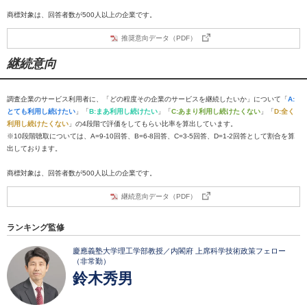
商標対象は、回答者数が500人以上の企業です。
推奨意向データ（PDF）
継続意向
調査企業のサービス利用者に、「どの程度その企業のサービスを継続したいか」について「
A:
とても利用し続けたい
」「
B:まあ利用し続けたい
」「
C:あまり利用し続けたくない
」「
D:全く
利用し続けたくない
」の4段階で評価をしてもらい比率を算出しています。
※10段階聴取については、A=9-10回答、B=6-8回答、C=3-5回答、D=1-2回答として割合を算
出しております。
商標対象は、回答者数が500人以上の企業です。
継続意向データ（PDF）
ランキング監修
慶應義塾大学理工学部教授／内閣府 上席科学技術政策フェロー
（非常勤）
鈴木秀男