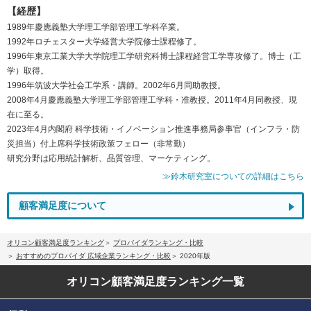
【経歴】
1989年慶應義塾大学理工学部管理工学科卒業。
1992年ロチェスター大学経営大学院修士課程修了。
1996年東京工業大学大学院理工学研究科博士課程経営工学専攻修了。博士（工
学）取得。
1996年筑波大学社会工学系・講師。2002年6月同助教授。
2008年4月慶應義塾大学理工学部管理工学科・准教授。2011年4月同教授、現
在に至る。
2023年4月内閣府 科学技術・イノベーション推進事務局参事官（インフラ・防
災担当）付上席科学技術政策フェロー（非常勤）
研究分野は応用統計解析、品質管理、マーケティング。
≫鈴木研究室についての詳細はこちら
顧客満足度について
オリコン顧客満足度ランキング
プロバイダランキング・比較
おすすめのプロバイダ 広域企業ランキング・比較
2020年版
オリコン顧客満足度
ランキング一覧