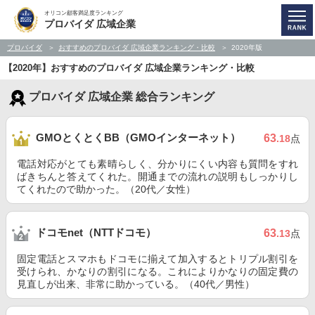
オリコン顧客満足度ランキング
プロバイダ 広域企業
プロバイダ
おすすめのプロバイダ 広域企業ランキング・比較
2020年版
【2020年】おすすめのプロバイダ 広域企業ランキング・比較
プロバイダ 広域企業 総合ランキング
GMOとくとくBB（GMOインターネット）
63
.18
点
電話対応がとても素晴らしく、分かりにくい内容も質問をすれ
ばきちんと答えてくれた。開通までの流れの説明もしっかりし
てくれたので助かった。（20代／女性）
ドコモnet（NTTドコモ）
63
.13
点
固定電話とスマホもドコモに揃えて加入するとトリプル割引を
受けられ、かなりの割引になる。これによりかなりの固定費の
見直しが出来、非常に助かっている。（40代／男性）