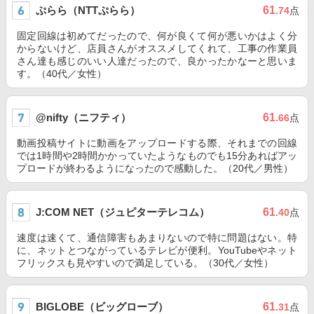
ぷらら（NTTぷらら）
61
.74
点
固定回線は初めてだったので、何が良くて何が悪いかはよく分
からないけど、店員さんがオススメしてくれて、工事の作業員
さん達も感じのいい人達だったので、良かったかなーと思いま
す。（40代／女性）
@nifty（ニフティ）
61
.66
点
動画投稿サイトに動画をアップロードする際、それまでの回線
では1時間や2時間かかっていたようなものでも15分あればアッ
プロードが終わるようになったので感動した。（20代／男性）
J:COM NET（ジュピターテレコム）
61
.40
点
速度は速くて、通信障害もあまりないので特に問題はない。特
に、ネットとつながっているテレビが便利。YouTubeやネット
フリックスも見やすいので満足している。（30代／女性）
BIGLOBE（ビッグローブ）
61
.31
点