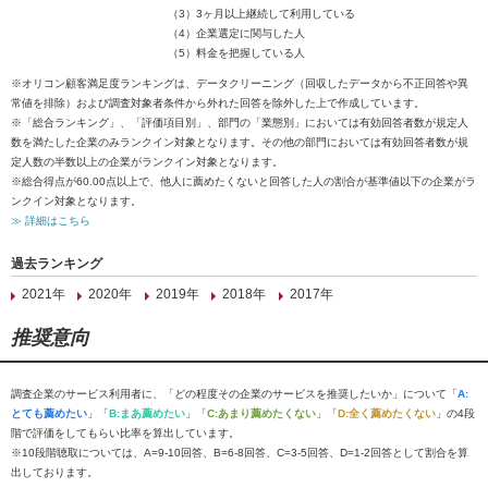
（3）3ヶ月以上継続して利用している
（4）企業選定に関与した人
（5）料金を把握している人
※オリコン顧客満足度ランキングは、データクリーニング（回収したデータから不正回答や異
常値を排除）および調査対象者条件から外れた回答を除外した上で作成しています。
※「総合ランキング」、「評価項目別」、部門の「業態別」においては有効回答者数が規定人
数を満たした企業のみランクイン対象となります。その他の部門においては有効回答者数が規
定人数の半数以上の企業がランクイン対象となります。
※総合得点が60.00点以上で、他人に薦めたくないと回答した人の割合が基準値以下の企業がラ
ンクイン対象となります。
≫ 詳細はこちら
過去ランキング
2021年
2020年
2019年
2018年
2017年
推奨意向
調査企業のサービス利用者に、「どの程度その企業のサービスを推奨したいか」について「
A:
とても薦めたい
」「
B:まあ薦めたい
」「
C:あまり薦めたくない
」「
D:全く薦めたくない
」の4段
階で評価をしてもらい比率を算出しています。
※10段階聴取については、A=9-10回答、B=6-8回答、C=3-5回答、D=1-2回答として割合を算
出しております。