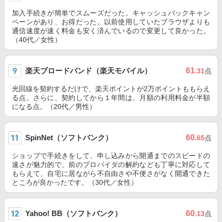
加入手続きが簡単でスムーズだった。キャッシュバックキャン
ペーンがあり、お得だった。以前使用していたブラウザよりも
通信速度が速く料金も安く済んでいるので変更して良かった。
（40代／女性）
楽天ブロードバンド（楽天モバイル）
61
.31
点
光回線を契約するだけで、楽天ポイントが2万ポイントももらえ
る点。さらに、契約してから１年間は、月額の利用料金が半額
になる点。（20代／男性）
SpinNet（ソフトバンク）
60
.65
点
ショップで手続きをして、申し込みから開通までのスピードの
速さが魅力的で、前のプロバイダの解約なども丁寧に対応して
もらえて、自宅に居ながら不自由さや不便さがなく開通できた
ところが良かったです。（30代／女性）
Yahoo! BB（ソフトバンク）
60
.13
点