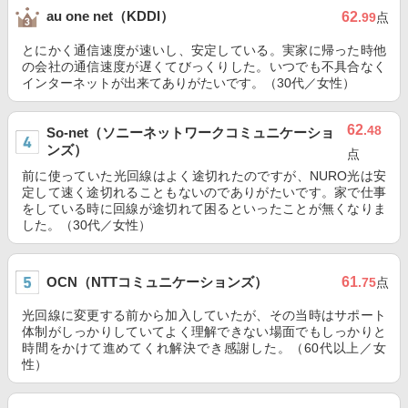
au one net（KDDI）
62
.99
点
とにかく通信速度が速いし、安定している。実家に帰った時他
の会社の通信速度が遅くてびっくりした。いつでも不具合なく
インターネットが出来てありがたいです。（30代／女性）
62
.48
So-net（ソニーネットワークコミュニケーショ
ンズ）
点
前に使っていた光回線はよく途切れたのですが、NURO光は安
定して速く途切れることもないのでありがたいです。家で仕事
をしている時に回線が途切れて困るといったことが無くなりま
した。（30代／女性）
OCN（NTTコミュニケーションズ）
61
.75
点
光回線に変更する前から加入していたが、その当時はサポート
体制がしっかりしていてよく理解できない場面でもしっかりと
時間をかけて進めてくれ解決でき感謝した。（60代以上／女
性）