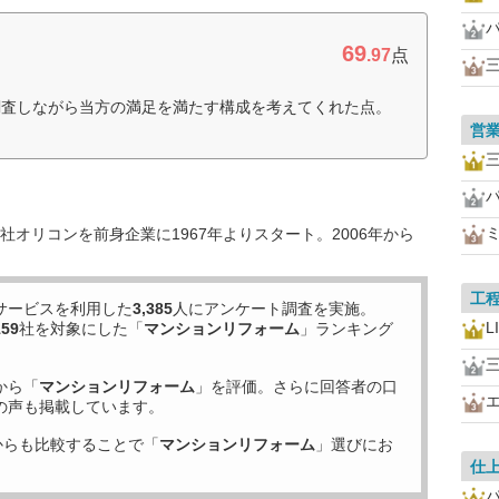
69
.97
点
調査しながら当方の満足を満たす構成を考えてくれた点。
営
オリコンを前身企業に1967年よりスタート。2006年から
工
サービスを利用した
3,385
人にアンケート調査を実施。
L
159
社を対象にした「
マンションリフォーム
」ランキング
から「
マンションリフォーム
」を評価。さらに回答者の口
の声も掲載しています。
からも比較することで「
マンションリフォーム
」選びにお
仕