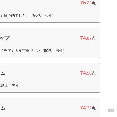
75
.23
点
も良心的でした。（50代／女性）
74
ョップ
.87
点
担当者も大変丁寧でした（50代／男性）
74
ーム
.56
点
代以上／男性）
74
ーム
.32
点
PR