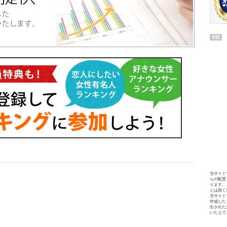
PR
当サイト
らの配置
ります。
とは固く
当サイト
作成した
出された
いた上で