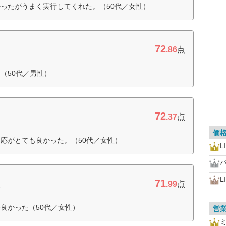
ったがうまく実行してくれた。（50代／女性）
72
.86
点
（50代／男性）
72
.37
点
価
応がとても良かった。（50代／女性）
L
L
71
ム
.99
点
良かった（50代／女性）
営