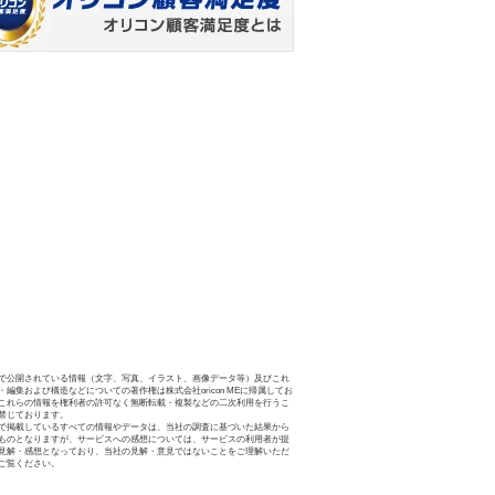
で公開されている情報（文字、写真、イラスト、画像データ等）及びこれ
・編集および構造などについての著作権は株式会社oricon MEに帰属してお
これらの情報を権利者の許可なく無断転載・複製などの二次利用を行うこ
禁じております。
で掲載しているすべての情報やデータは、当社の調査に基づいた結果から
ものとなりますが、サービスへの感想については、サービスの利用者が提
見解・感想となっており、当社の見解・意見ではないことをご理解いただ
ご覧ください。