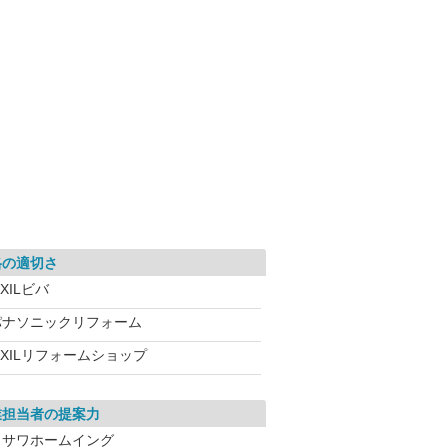
格の適切さ
IXILビバ
パナソニックリフォーム
IXILリフォームショップ
業担当者の提案力
ミサワホームイング