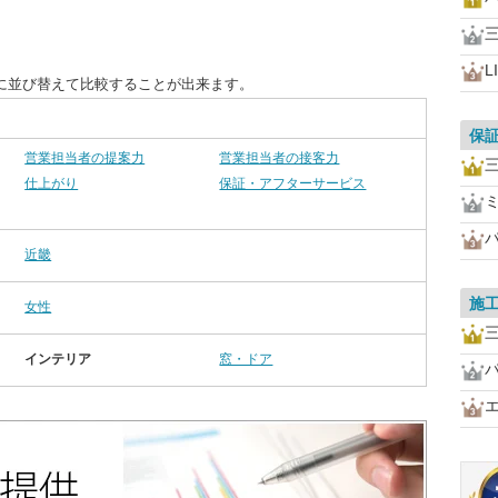
L
に並び替えて比較することが出来ます。
保
営業担当者の提案力
営業担当者の接客力
仕上がり
保証・アフターサービス
近畿
施
女性
インテリア
窓・ドア