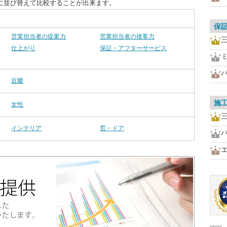
に並び替えて比較することが出来ます。
保
営業担当者の提案力
営業担当者の接客力
仕上がり
保証・アフターサービス
近畿
施
女性
インテリア
窓・ドア