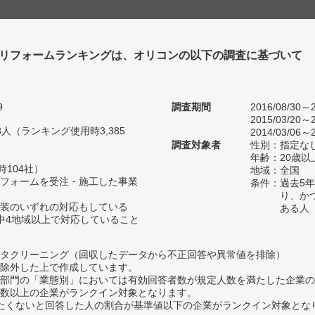
リフォームランキングは、オリコンの以下の調査に基づいて
9
調査期間
2016/08/30～2
2015/03/20～2
58人（ランキング使用時3,385
2014/03/06～2
調査対象者
性別：指定な
年齢：20歳以
時104社）
地域：全国
フォームを受注・施工した事業
条件：過去5
り、か
装のいずれの対応もしている
ある人
中4地域以上で対応していること
タクリーニング（回収したデータから不正回答や異常値を排除）
除外した上で作成しています。
部門の「業態別」においては有効回答者数が規定人数を満たした企業の
数以上の企業がランクイン対象となります。
薦めたくないと回答した人の割合が基準値以下の企業がランクイン対象とな