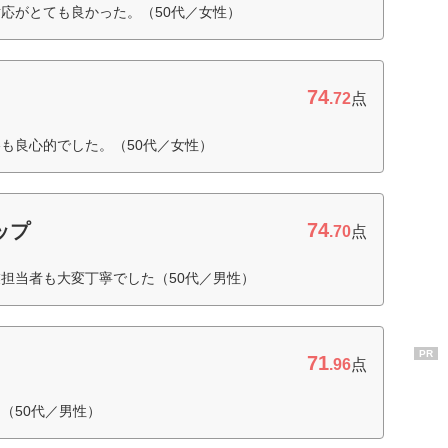
応がとても良かった。（50代／女性）
74
.72
点
も良心的でした。（50代／女性）
74
ップ
.70
点
担当者も大変丁寧でした（50代／男性）
PR
71
.96
点
（50代／男性）