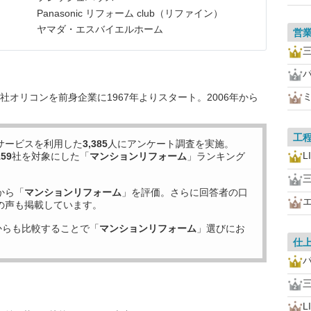
Panasonic リフォーム club（リファイン）
ヤマダ・エスバイエルホーム
営
オリコンを前身企業に1967年よりスタート。2006年から
工
サービスを利用した
3,385
人にアンケート調査を実施。
L
159
社を対象にした「
マンションリフォーム
」ランキング
から「
マンションリフォーム
」を評価。さらに回答者の口
の声も掲載しています。
からも比較することで「
マンションリフォーム
」選びにお
仕
L