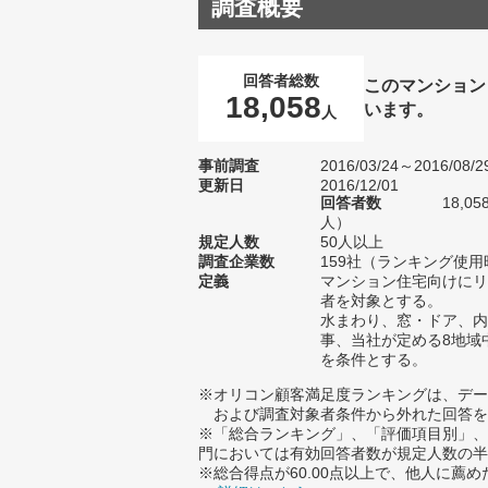
調査概要
回答者総数
このマンション
18,058
います。
人
事前調査
2016/03/24～2016/08/2
更新日
2016/12/01
回答者数
18,0
人）
規定人数
50人以上
調査企業数
159社（ランキング使用
定義
マンション住宅向けにリ
者を対象とする。
水まわり、窓・ドア、内
事、当社が定める8地域
を条件とする。
※オリコン顧客満足度ランキングは、デー
および調査対象者条件から外れた回答を
※「総合ランキング」、「評価項目別」、
門においては有効回答者数が規定人数の半
※総合得点が60.00点以上で、他人に