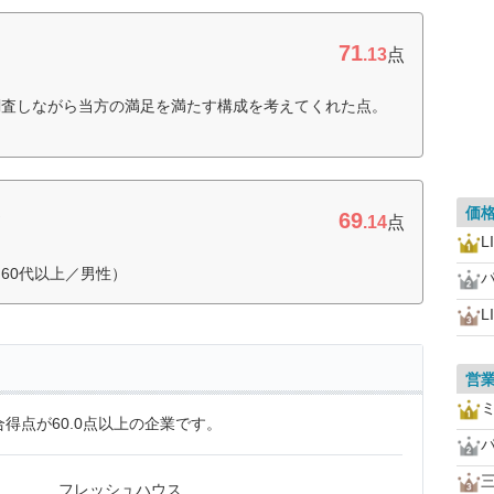
71
.13
点
調査しながら当方の満足を満たす構成を考えてくれた点。
価
69
マ
.14
点
L
60代以上／男性）
L
営
得点が60.0点以上の企業です。
フレッシュハウス