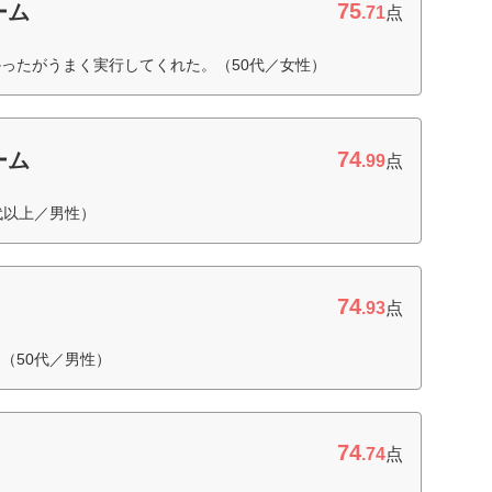
75
ーム
.71
点
ったがうまく実行してくれた。（50代／女性）
74
ーム
.99
点
代以上／男性）
74
.93
点
（50代／男性）
74
.74
点