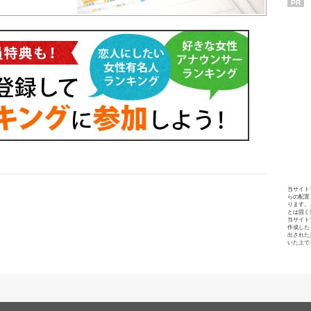
PR
当サイト
らの配置
ります。
とは固く
当サイト
作成した
出された
いた上で