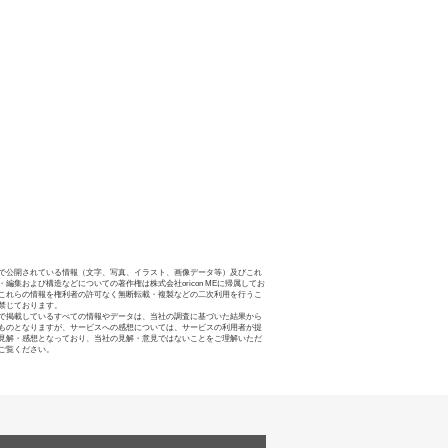
で公開されている情報（文字、写真、イラスト、画像データ等）及びこれ
・編集および構造などについての著作権は株式会社oricon MEに帰属してお
これらの情報を権利者の許可なく無断転載・複製などの二次利用を行うこ
禁じております。
で掲載しているすべての情報やデータは、当社の調査に基づいた結果から
ものとなりますが、サービスへの感想については、サービスの利用者が提
見解・感想となっており、当社の見解・意見ではないことをご理解いただ
ご覧ください。