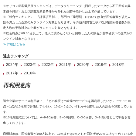
※オリコン顧客満足度ランキングは、データクリーニング（回収したデータから不正回答や異
常値を排除）および調査対象者条件から外れた回答を除外した上で作成しています。
※「総合ランキング」、「評価項目別」、部門の「業態別」においては有効回答者数が規定人
数を満たした企業のみランクイン対象となります。その他の部門においては有効回答者数が規
定人数の半数以上の企業がランクイン対象となります。
※総合得点が60.00点以上で、他人に薦めたくないと回答した人の割合が基準値以下の企業がラ
ンクイン対象となります。
≫ 詳細はこちら
過去ランキング
2024年
2023年
2022年
2021年
2020年
2019年
2018年
2017年
2016年
再利用意向
調査企業のサービス利用者に、「どの程度その企業のサービスを再利用したいか」について10
点～1点の10段階で評価してもらい、10点～6点のいずれかを回答した人の割合を算出していま
す。
※10段階聴取については、A=9-10回答、B=6-8回答、C=3-5回答、D=1-2回答として割合を算
出しております。
商標対象は、回答者数が100人以上で、10点または9点とした回答者が20％以上を占めている企