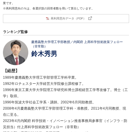
業です。
※再利用意向の％は、各選択肢の回答者数を用いて算出しています。
再利用意向データ（PDF）
ランキング監修
慶應義塾大学理工学部教授／内閣府 上席科学技術政策フェロー
（非常勤）
鈴木秀男
【経歴】
1989年慶應義塾大学理工学部管理工学科卒業。
1992年ロチェスター大学経営大学院修士課程修了。
1996年東京工業大学大学院理工学研究科博士課程経営工学専攻修了。博士（工
学）取得。
1996年筑波大学社会工学系・講師。2002年6月同助教授。
2008年4月慶應義塾大学理工学部管理工学科・准教授。2011年4月同教授、現
在に至る。
2023年4月内閣府 科学技術・イノベーション推進事務局参事官（インフラ・防
災担当）付上席科学技術政策フェロー（非常勤）