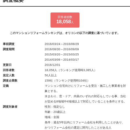
調査概要
回答者総数
18,058
人
このマンションリフォームランキングは、オリコンの以下の調査に基づいています。
事前調査
2016/03/24～2016/08/29
調査期間
2016/08/30～2016/09/09
2015/03/20～2015/03/25
2014/03/06～2014/03/17
更新日
2016/12/01
回答者数
18,058人（ランキング使用時3,385人）
規定人数
50人以上
調査企業数
159社（ランキング使用時104社）
定義
マンション住宅向けにリフォームを受注・施工した事業者を対
象とする。
水まわり、窓・ドア、内装のいずれの対応もしている事、当社
が定める8地域中4地域以上で対応していることを条件とする。
調査対象者
性別：指定なし
年齢：20歳以上
地域：全国
条件：過去5年以内にリフォーム会社を利用したことがあり、
かつリフォーム会社の選定に関与したことがある人