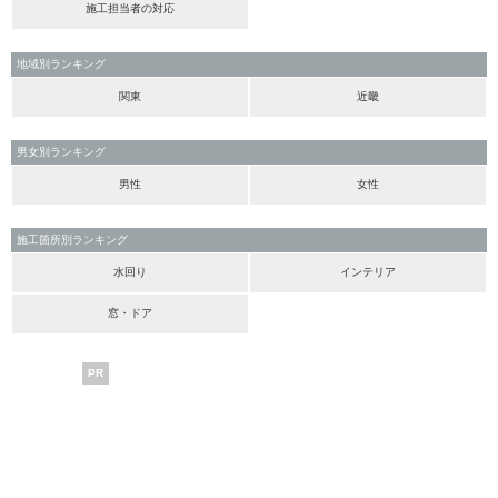
施工担当者の対応
地域別ランキング
関東
近畿
男女別ランキング
男性
女性
施工箇所別ランキング
水回り
インテリア
窓・ドア
PR