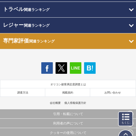
トラベル
関連ランキング
レジャー
関連ランキング
専門家評価
関連ランキング
オリコン顧客満足度調査とは
調査方法
掲載規約
お問い合わせ
会社概要
個人情報保護方針
引用・転載について
もくじ
利用者の声について
当サイトで公開されている情報（文字、写真、イラスト、画像データ等）及びこれらの配置・
編集および構造などについての著作権は株式会社oricon MEに帰属しております。
クッキーの使用について
当サイトに掲載している内容はすべてサービスの利用者が提出された見解・感想です。
これらの情報を権利者の許可なく無断転載・複製などの二次利用を行うことは固く禁じており