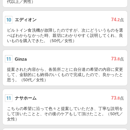
代以上／男性）
エディオン
74
.2
点
ビルトイン食洗機が故障したのですが、次にどういうものを選
べばわからなかった時、親切にわかりやすく説明してくれ、良
いものを購入できた。（50代／女性）
73
Ginza
.8
点
提案された内容から、各箇所ごとに自分達の希望の内容に変更
して、金額的にも納得のいくもので完成したので、良かったと
思う。（50代／女性）
ナサホーム
73
.8
点
こちらの希望に沿って色々と提案していただき、丁寧な説明を
して頂いたことと、その後のケアもして頂けたこと。（50代／
女性）