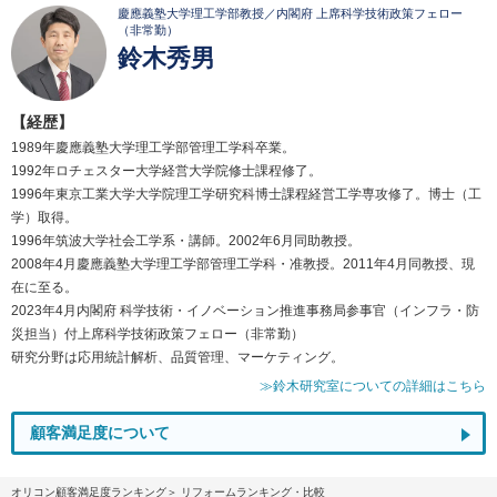
慶應義塾大学理工学部教授／内閣府 上席科学技術政策フェロー
（非常勤）
鈴木秀男
【経歴】
1989年慶應義塾大学理工学部管理工学科卒業。
1992年ロチェスター大学経営大学院修士課程修了。
1996年東京工業大学大学院理工学研究科博士課程経営工学専攻修了。博士（工
学）取得。
1996年筑波大学社会工学系・講師。2002年6月同助教授。
2008年4月慶應義塾大学理工学部管理工学科・准教授。2011年4月同教授、現
在に至る。
2023年4月内閣府 科学技術・イノベーション推進事務局参事官（インフラ・防
災担当）付上席科学技術政策フェロー（非常勤）
研究分野は応用統計解析、品質管理、マーケティング。
≫鈴木研究室についての詳細はこちら
顧客満足度について
オリコン顧客満足度ランキング
リフォームランキング・比較