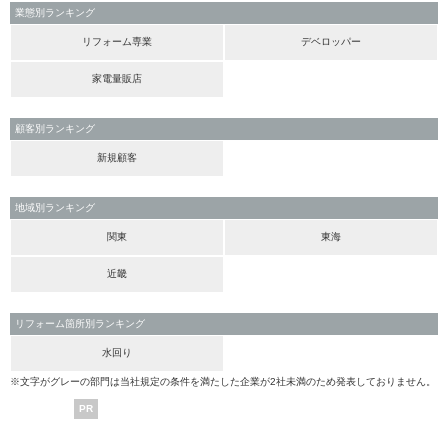
業態別ランキング
リフォーム専業
デベロッパー
家電量販店
顧客別ランキング
新規顧客
地域別ランキング
関東
東海
近畿
リフォーム箇所別ランキング
水回り
※文字がグレーの部門は当社規定の条件を満たした企業が2社未満のため発表しておりません。
PR