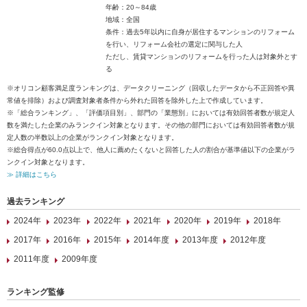
年齢：20～84歳
地域：全国
条件：過去5年以内に自身が居住するマンションのリフォーム
を行い、リフォーム会社の選定に関与した人
ただし、賃貸マンションのリフォームを行った人は対象外とす
る
※オリコン顧客満足度ランキングは、データクリーニング（回収したデータから不正回答や異
常値を排除）および調査対象者条件から外れた回答を除外した上で作成しています。
※「総合ランキング」、「評価項目別」、部門の「業態別」においては有効回答者数が規定人
数を満たした企業のみランクイン対象となります。その他の部門においては有効回答者数が規
定人数の半数以上の企業がランクイン対象となります。
※総合得点が60.0点以上で、他人に薦めたくないと回答した人の割合が基準値以下の企業がラ
ンクイン対象となります。
≫ 詳細はこちら
過去ランキング
2024年
2023年
2022年
2021年
2020年
2019年
2018年
2017年
2016年
2015年
2014年度
2013年度
2012年度
2011年度
2009年度
ランキング監修