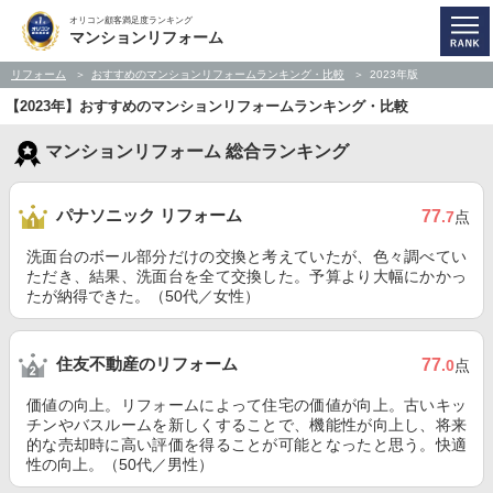
オリコン顧客満足度ランキング
マンションリフォーム
リフォーム
おすすめのマンションリフォームランキング・比較
2023年版
【2023年】おすすめのマンションリフォームランキング・比較
マンションリフォーム 総合ランキング
パナソニック リフォーム
77
.7
点
洗面台のボール部分だけの交換と考えていたが、色々調べてい
ただき、結果、洗面台を全て交換した。予算より大幅にかかっ
たが納得できた。（50代／女性）
住友不動産のリフォーム
77
.0
点
価値の向上。リフォームによって住宅の価値が向上。古いキッ
チンやバスルームを新しくすることで、機能性が向上し、将来
的な売却時に高い評価を得ることが可能となったと思う。快適
性の向上。（50代／男性）