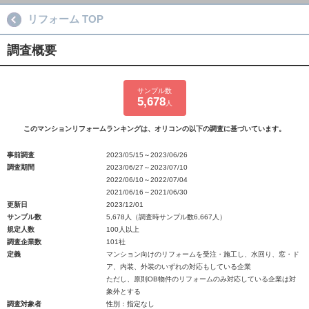
リフォーム TOP
調査概要
サンプル数
5,678
人
このマンションリフォームランキングは、オリコンの以下の調査に基づいています。
事前調査
2023/05/15～2023/06/26
調査期間
2023/06/27～2023/07/10
2022/06/10～2022/07/04
2021/06/16～2021/06/30
更新日
2023/12/01
サンプル数
5,678人（調査時サンプル数6,667人）
規定人数
100人以上
調査企業数
101社
定義
マンション向けのリフォームを受注・施工し、水回り、窓・ド
ア、内装、外装のいずれの対応もしている企業
ただし、原則OB物件のリフォームのみ対応している企業は対
象外とする
調査対象者
性別：指定なし