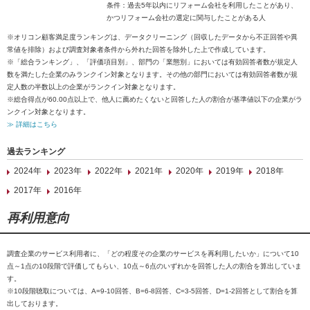
条件：過去5年以内にリフォーム会社を利用したことがあり、
かつリフォーム会社の選定に関与したことがある人
※オリコン顧客満足度ランキングは、データクリーニング（回収したデータから不正回答や異
常値を排除）および調査対象者条件から外れた回答を除外した上で作成しています。
※「総合ランキング」、「評価項目別」、部門の「業態別」においては有効回答者数が規定人
数を満たした企業のみランクイン対象となります。その他の部門においては有効回答者数が規
定人数の半数以上の企業がランクイン対象となります。
※総合得点が60.00点以上で、他人に薦めたくないと回答した人の割合が基準値以下の企業がラ
ンクイン対象となります。
≫ 詳細はこちら
過去ランキング
2024年
2023年
2022年
2021年
2020年
2019年
2018年
2017年
2016年
再利用意向
調査企業のサービス利用者に、「どの程度その企業のサービスを再利用したいか」について10
点～1点の10段階で評価してもらい、10点～6点のいずれかを回答した人の割合を算出していま
す。
※10段階聴取については、A=9-10回答、B=6-8回答、C=3-5回答、D=1-2回答として割合を算
出しております。