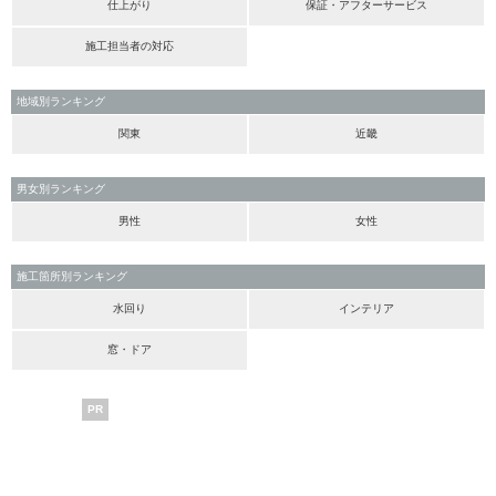
仕上がり
保証・アフターサービス
施工担当者の対応
地域別ランキング
関東
近畿
男女別ランキング
男性
女性
施工箇所別ランキング
水回り
インテリア
窓・ドア
PR