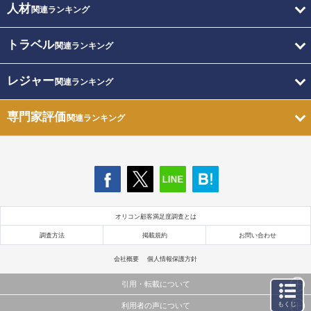
人材
関連ランキング
トラベル
関連ランキング
レジャー
関連ランキング
専門家評価
関連ランキング
オリコン顧客満足度調査とは
調査方法
掲載規約
お問い合わせ
会社概要
個人情報保護方針
引用・転載について
もくじ
利用者の声について
当サイトで公開されている情報（文字、写真、イラスト、画像データ等）及びこれらの配置・