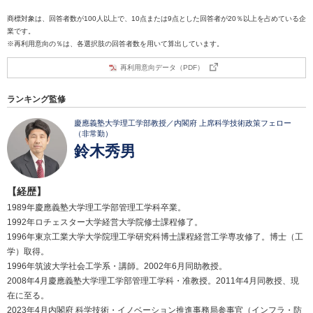
商標対象は、回答者数が100人以上で、10点または9点とした回答者が20％以上を占めている企
業です。
※再利用意向の％は、各選択肢の回答者数を用いて算出しています。
再利用意向データ（PDF）
ランキング監修
慶應義塾大学理工学部教授／内閣府 上席科学技術政策フェロー
（非常勤）
鈴木秀男
【経歴】
1989年慶應義塾大学理工学部管理工学科卒業。
1992年ロチェスター大学経営大学院修士課程修了。
1996年東京工業大学大学院理工学研究科博士課程経営工学専攻修了。博士（工
学）取得。
1996年筑波大学社会工学系・講師。2002年6月同助教授。
2008年4月慶應義塾大学理工学部管理工学科・准教授。2011年4月同教授、現
在に至る。
2023年4月内閣府 科学技術・イノベーション推進事務局参事官（インフラ・防