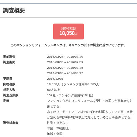
調査概要
回答者総数
18,058
人
このマンションリフォームランキングは、オリコンの以下の調査に基づいています。
事前調査
2016/03/24～2016/08/29
調査期間
2016/08/30～2016/09/09
2015/03/20～2015/03/25
2014/03/06～2014/03/17
更新日
2016/12/01
回答者数
18,058人（ランキング使用時3,385人）
規定人数
50人以上
調査企業数
159社（ランキング使用時104社）
定義
マンション住宅向けにリフォームを受注・施工した事業者を対
象とする。
水まわり、窓・ドア、内装のいずれの対応もしている事、当社
が定める8地域中4地域以上で対応していることを条件とする。
調査対象者
性別：指定なし
年齢：20歳以上
地域：全国