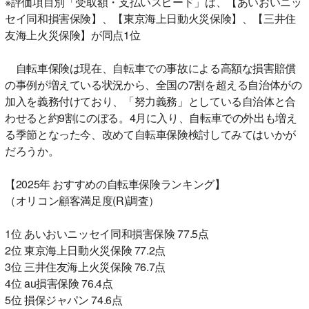
※評価項目別「受取額・支払いスピード」は、【あいおいニッ
セイ同和損害保険】、【東京海上日動火災保険】、【三井住
友海上火災保険】が同点1位
自転車保険は現在、自転車での事故による高額な損害賠償
の事例が増えている状況から、全国の7割を超える自治体がの
加入を義務付けており、「努力義務」としている自治体と合
わせると約9割にのぼる。4月に入り、自転車での外出も増え
る季節となった今、改めて自転車保険検討してみてはいかが
だろうか。
【2025年 おすすめの自転車保険ランキング】
（オリコン顧客満足度(R)調査）
1位 あいおいニッセイ同和損害保険 77.5点
2位 東京海上日動火災保険 77.2点
3位 三井住友海上火災保険 76.7点
4位 au損害保険 76.4点
5位 損保ジャパン 74.6点