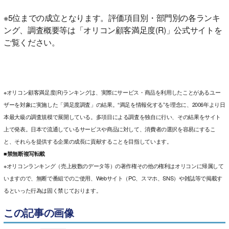
※5位までの成立となります。評価項目別・部門別の各ランキ
ング、調査概要等は「オリコン顧客満足度(R)」公式サイトを
ご覧ください。
※オリコン顧客満足度(R)ランキングは、実際にサービス・商品を利用したことがあるユー
ザーを対象に実施した「満足度調査」の結果。“満足を情報化する”を理念に、2006年より日
本最大級の調査規模で展開している。多項目による調査を独自に行い、その結果をサイト
上で発表。日本で流通しているサービスや商品に対して、消費者の選択を容易にするこ
と、それらを提供する企業の成長に貢献することを目指しています。
■禁無断複写転載
※オリコンランキング（売上枚数のデータ等）の著作権その他の権利はオリコンに帰属して
いますので、無断で番組でのご使用、Webサイト（PC、スマホ、SNS）や雑誌等で掲載す
るといった行為は固く禁じております。
この記事の画像