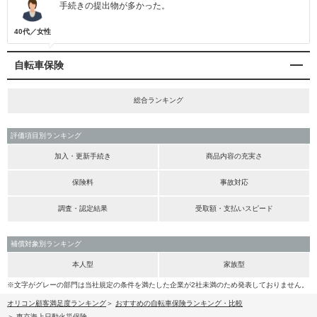
手続きの提出物が多かった。
40代／女性
自転車保険
総合ランキング
評価項目別ランキング
加入・更新手続き
商品内容の充実さ
保険料
事故対応
調査・認定結果
受取額・支払いスピード
補償対象別ランキング
本人型
家族型
※文字がグレーの部門は当社規定の条件を満たした企業が2社未満のため発表しておりません。
オリコン顧客満足度ランキング
おすすめの自転車保険ランキング・比較
東京海上日動火災保険