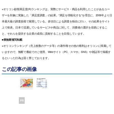
※オリコン顧客満足度(R)ランキングは、実際にサービス・商品を利用したことがあるユー
ザーを対象に実施した「満足度調査」の結果。“満足を情報化する”を理念に、2006年より日
本最大級の調査規模で展開している。多項目による調査を独自に行い、その結果をサイト
上で発表。日本で流通しているサービスや商品に対して、消費者の選択を容易にするこ
と、それらを提供する企業の成長に貢献することを目指しています。
■禁無断複写転載
※オリコンランキング（売上枚数のデータ等）の著作権その他の権利はオリコンに帰属して
いますので、無断で番組でのご使用、Webサイト（PC、スマホ、SNS）や雑誌等で掲載す
るといった行為は固く禁じております。
この記事の画像
PR