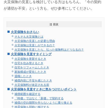
火災保険の見直しを検討している方はもちろん、「今の契約
が適切か不安」という方も、ぜひ参考にしてください。
目次
火災保険をおさらい
そもそも火災保険とは
火災保険の見直しが必要な理由
火災保険は見直しができるの？
火災保険を見直したら、払った保険料はどうなるの？
火災保険を見直すタイミング
火災保険を更新するとき
住宅を住み替えるとき
住宅をリフォームしたとき
家族構成が変化したとき
退職したとき
補償内容に不安を感じたとき
火災保険料が改定される前
火災保険を見直すときに気をつけたいポイント
補償範囲を確認する
「時価」ではなく「新価」で契約する
補償の空白期間を作らないように乗り換える
地震保険も同時に検討する