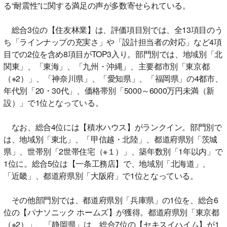
る“耐震性”に関する満足の声が多数寄せられている。
総合3位の【住友林業】は、評価項目別では、全13項目のう
ち「ラインナップの充実さ」や「設計担当者の対応」など4項
目での2位を含め8項目がTOP3入り。部門別では、地域別「北
関東」、「東海」、「九州・沖縄」、主要都市別「東京都
（※2）」、「神奈川県」、「愛知県」、「福岡県」の4都市、
年代別「20・30代」、価格帯別「5000～6000万円未満（新
設）」で1位となっている。
なお、総合4位には【積水ハウス】がランクイン。部門別で
は、地域別「東北」、「甲信越・北陸」、都道府県別「茨城
県」、世帯別「2世帯住宅（※１）」、築年数別「1年以内」で
1位に。総合5位は【一条工務店】で、地域別「北海道」、
「近畿」、都道府県別「大阪府」で1位となっている。
その他部門別では、都道府県別「兵庫県」の1位を、総合6
位の【パナソニック ホームズ】が獲得。都道府県別「東京都
（※2）」、「静岡県」は、総合7位の【セキスイハイム】が1