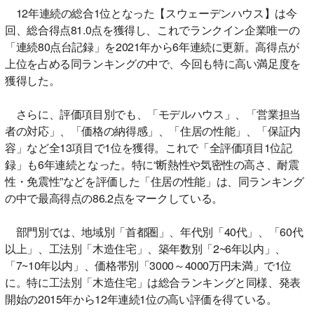
12年連続の総合1位となった【スウェーデンハウス】は今
回、総合得点81.0点を獲得し、これでランクイン企業唯一の
「連続80点台記録」を2021年から6年連続に更新。高得点が
上位を占める同ランキングの中で、今回も特に高い満足度を
獲得した。
さらに、評価項目別でも、「モデルハウス」、「営業担当
者の対応」、「価格の納得感」、「住居の性能」、「保証内
容」など全13項目で1位を獲得。これで「全評価項目1位記
録」も6年連続となった。特に“断熱性や気密性の高さ、耐震
性・免震性”などを評価した「住居の性能」は、同ランキング
の中で最高得点の86.2点をマークしている。
部門別では、地域別「首都圏」、年代別「40代」、「60代
以上」、工法別「木造住宅」、築年数別「2~6年以内」、
「7~10年以内」、価格帯別「3000～4000万円未満」で1位
に。特に工法別「木造住宅」は総合ランキングと同様、発表
開始の2015年から12年連続1位の高い評価を得ている。