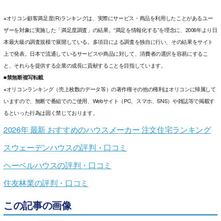
※オリコン顧客満足度(R)ランキングは、実際にサービス・商品を利用したことがあるユー
ザーを対象に実施した「満足度調査」の結果。“満足を情報化する”を理念に、2006年より日
本最大級の調査規模で展開している。多項目による調査を独自に行い、その結果をサイト
上で発表。日本で流通しているサービスや商品に対して、消費者の選択を容易にするこ
と、それらを提供する企業の成長に貢献することを目指しています。
■禁無断複写転載
※オリコンランキング（売上枚数のデータ等）の著作権その他の権利はオリコンに帰属して
いますので、無断で番組でのご使用、Webサイト（PC、スマホ、SNS）や雑誌等で掲載す
るといった行為は固く禁じております。
2026年 最新 おすすめのハウスメーカー 注文住宅ランキング
スウェーデンハウスの評判・口コミ
ヘーベルハウスの評判・口コミ
住友林業の評判・口コミ
この記事の画像