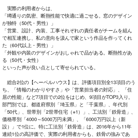
実際の利用者からは、
「噂通りの気密、断熱性能で快適に過ごせる。窓のデザイン
が独特（50代・男性）」
「営業、設計、内装、工事それぞれの責任者がチームを組ん
で相互連携し、私の意向を汲んで家という作品を作ってくれ
た（60代以上・男性）」
「外観や内装のデザインがおしゃれで品がある。断熱性があ
る（50代・女性）
といった声が良い点として寄せられている。
総合2位の【ヘーベルハウス】は、評価項目別全13項目のう
ち、「情報のわかりやすさ」や「営業担当者の対応」、「住
居の性能」など7項目での2位をはじめ、9項目がTOP3入り。
部門別では、都道府県別「埼玉県」と「千葉県」、年代別
「50代」、世帯別「2世帯住宅（※1）」、工法別「鉄骨造」、
価格帯別「4000～5000万円未満」、「6000万円以上（新
設）」で1位に。特に工法別「鉄骨造」は、2016年から11年
連続1位の高評価で、実際の利用者からも、鉄骨の強みであ